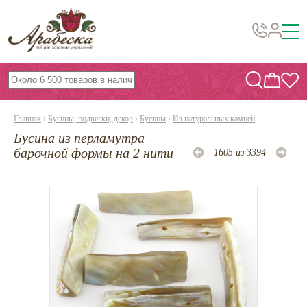
Бусины, подвески, декор
Бисер
Главная
›
Бусины, подвески, декор
›
Бусины
›
Из натуральных камней
Вышивка украшений
Бусина из перламутра
Фурнитура
барочной формы на 2 нити
1605 из 3394
Проволока
Инструменты и материалы
Эпоксидная смола
Шнуры, ленты, нитки
По темам и сезонам
Бисер TOHO