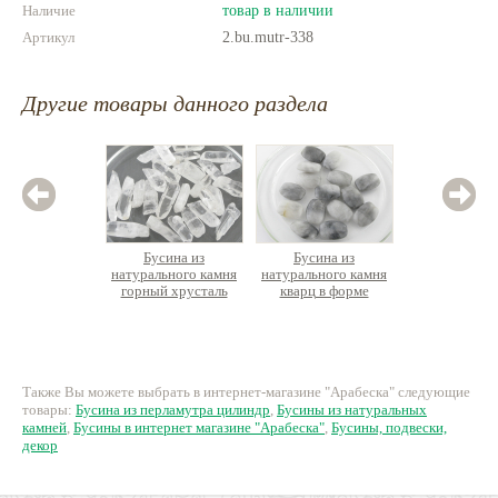
Наличие
товар в наличии
Артикул
2.bu.mutr-338
Другие товары данного раздела
Бусина из
Бусина из
Бус
натурального камня
натурального камня
натурал
горный хрусталь
кварц в форме
агат
кристалл с отв. в
овальной таблетки
бочонка,
верхней части
кро
35 руб.
30 руб.
4
Также Вы можете выбрать в интернет-магазине "Арабеска" следующие
товары:
Бусина из перламутра цилиндр
,
Бусины из натуральных
камней
,
Бусины в интернет магазине "Арабеска"
,
Бусины, подвески,
декор