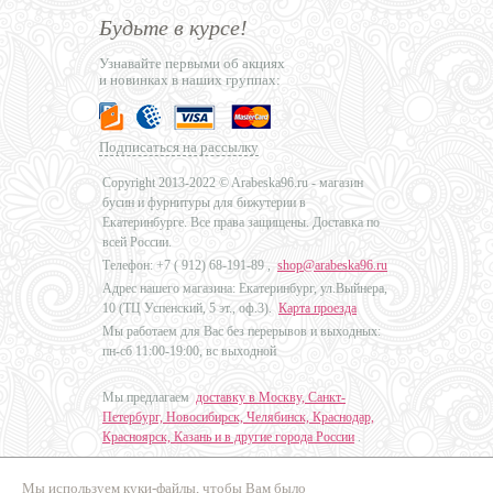
Будьте в курсе!
Узнавайте первыми об акциях
и новинках в наших группах:
Подписаться на рассылку
Copyright 2013-2022 © Arabeska96.ru - магазин
бусин и фурнитуры для бижутерии в
Екатеринбурге. Все права защищены. Доставка по
всей России.
Телефон: +7 (
912) 68-191-89
,
shop@arabeska96.ru
Адрес нашего магазина: Екатеринбург, ул.Выйнера,
10 (ТЦ Успенский, 5 эт., оф.3).
Карта проезда
Мы работаем для Вас без перерывов и выходных:
пн-сб 11:00-19:00, вс выходной
Мы предлагаем
доставку в Москву, Санкт-
Петербург, Новосибирск, Челябинск, Краснодар,
Красноярск, Казань и в другие города России
.
Мы используем куки-файлы, чтобы Вам было