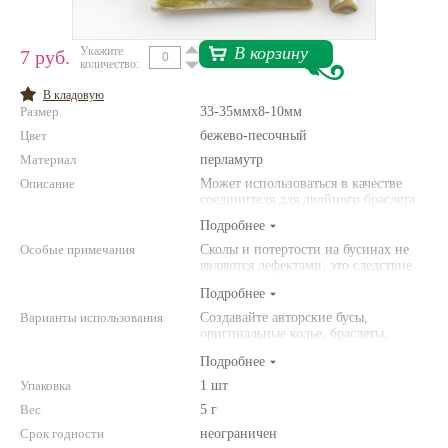
Нетемнеющая фурнитура
В корзину
Укажите
7 руб.
количество:
Всё для вышивки
В кладовую
Проволока
Размер
33-35ммх8-10мм
Цвет
Натуральные камни
бежево-песочный
Материал
перламутр
Каталог
Описание
Может использоваться в качестве
соединителя для двойного браслета
Новинки!
Подробнее
Особые примечания
Сколы и потертости на бусинах не
Фотофорум
являются дефектами, это следствие
О магазине
неоднородной структуры
Подробнее
природного камня. Цвет и размер
товара может отличаться от
Варианты использования
Создавайте авторские бусы,
представленных на фото.
оригинальные колье, браслеты,
броши и другие украшения.
Подробнее
Комбинируйте различные цвета и
размеры. Фантазируйте!
Упаковка
1 шт
Вес
5 г
Срок годности
неограничен