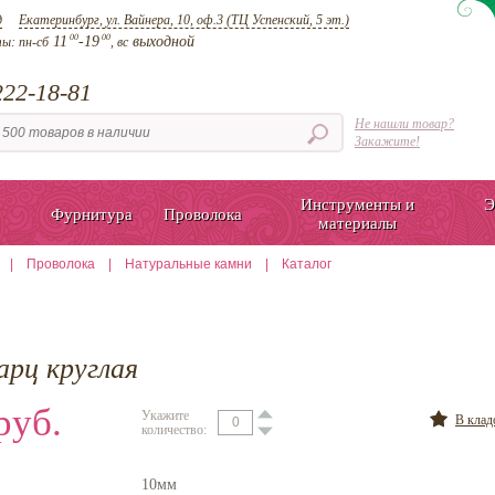
д
Екатеринбург, ул. Вайнера, 10, оф.3 (ТЦ Успенский, 5 эт.)
00
00
11
-19
выходной
ты:
пн-сб
, вс
22-18-81
Не нашли товар?
Закажите!
Инструменты и
Э
Фурнитура
Проволока
материалы
|
Проволока
|
Натуральные камни
|
Каталог
арц круглая
руб.
Укажите
В кла
количество:
10мм