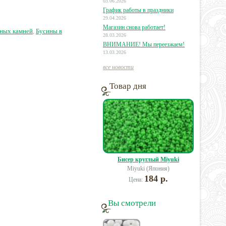
гальванизированная
03.06.2026
График работы в праздники
29.04.2026
1 руб.
17 руб.
500 руб.
Магазин снова работает!
ьных камней
,
Бусины в
28.03.2026
ВНИМАНИЕ! Мы переезжаем!
13.03.2026
все новости
Товар дня
Бисер круглый Miyuki
Miyuki (Япония)
184 р.
Цена:
Вы смотрели