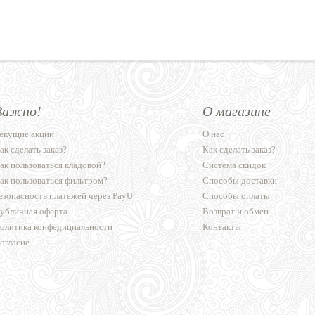
Важно!
О магазине
екущие акции
О нас
ак сделать заказ?
Как сделать заказ?
ак пользоваться кладовой?
Система скидок
ак пользоваться фильтром?
Способы доставки
езопасность платежей через PayU
Способы оплаты
убличная оферта
Возврат и обмен
олитика конфедициальности
Контакты
огласие