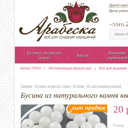
Другой горо
Время рабо
2
+7(343)
Бусины, подвески,
Вышивка
Бисер
декор
украшений
Бисер TOHO
|
Нетемнеющая фурнитура
|
Всё для вышивки
Главная
›
Бусины, подвески, декор
›
Бусины
›
Из натуральных камней
Бусина из натурального камня кв
20 
Размер