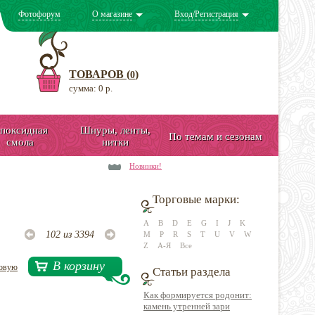
Фотофорум
О магазине
Вход/Регистрация
ТОВАРОВ (
)
0
сумма: 0 р.
поксидная
Шнуры, ленты,
По темам и сезонам
смола
нитки
Новинки!
Торговые марки:
A
B
D
E
G
I
J
K
102 из 3394
M
P
R
S
T
U
V
W
Z
А-Я
Все
В корзину
довую
Статьи раздела
Как формируется родонит:
камень утренней зари