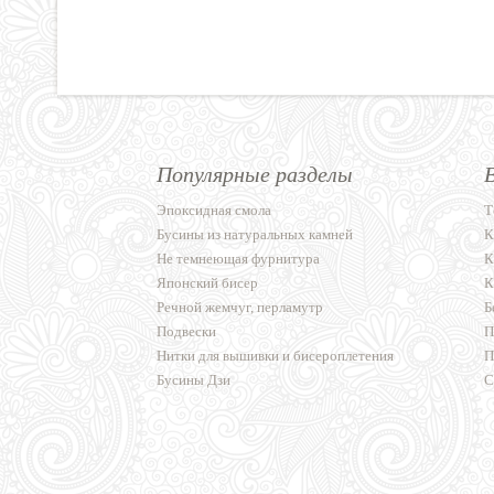
Популярные разделы
Эпоксидная смола
Т
Бусины из натуральных камней
К
Не темнеющая фурнитура
К
Японский бисер
К
Речной жемчуг, перламутр
Б
Подвески
П
Нитки для вышивки и бисероплетения
П
Бусины Дзи
С