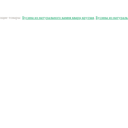
11 руб.
17 руб.
16 руб.
6
ующие товары:
Бусина из натурального камня кварц круглая
,
Бусины из натурал