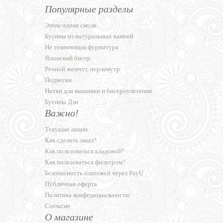
Популярные разделы
Эпоксидная смола
Бусины из натуральных камней
Не темнеющая фурнитура
Японский бисер
Речной жемчуг, перламутр
Подвески
Нитки для вышивки и бисероплетения
Бусины Дзи
Важно!
Текущие акции
Как сделать заказ?
Как пользоваться кладовой?
Как пользоваться фильтром?
Безопасность платежей через PayU
Публичная оферта
Политика конфедициальности
Согласие
О магазине