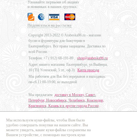
Узнавайте первыми об акциях
и новинках в наших группах:
Подписаться на рассылку
Copyright 2013-2022 © Arabeska96.ru - магазин
бусин и фурнитуры для бижутерии в
Екатеринбурге. Все права защищены. Доставка по
всей России.
Телефон: +7 (
912) 68-191-89
,
shop@arabeska96.ru
Адрес нашего магазина: Екатеринбург, ул.Выйнера,
10 (ТЦ Успенский, 5 эт., оф.3).
Карта проезда
Мы работаем для Вас без перерывов и выходных:
пн-сб 11:00-19:00, вс выходной
Мы предлагаем
доставку в Москву, Санкт-
Петербург, Новосибирск, Челябинск, Краснодар,
Красноярск, Казань и в другие города России
.
Мы используем куки-файлы, чтобы Вам было
Дизайн - Наталья Мальцева
удобно совершать покупки на нашем сайте. Вы
можете увидеть, какие куки-файлы сохранены на
Продвижение сайтов
Вашем устройстве, с помощью настроек куки