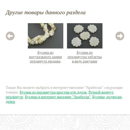
Другие товары данного раздела
Бусина из
Бусина из
Бусина 
натурального камня
перламутра таблетка
жемчуг
перламутр крошка,
в виде ракушки
ф
нить 42см
280 руб.
90 руб.
16
Также Вы можете выбрать в интернет-магазине "Арабеска" следующие
товары:
Бусина из перламутра крестик отв. вдоль
,
Речной жемчуг,
перламутр
,
Бусины в интернет магазине "Арабеска"
,
Бусины, подвески,
декор