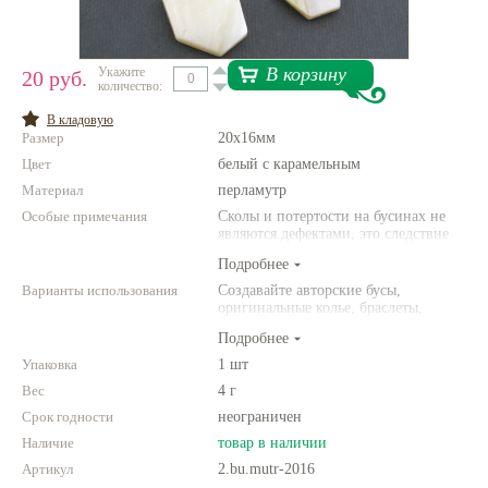
Нетемнеющая фурнитура
Всё для вышивки
В корзину
Укажите
20 руб.
количество:
Проволока
В кладовую
Размер
20х16мм
Натуральные камни
Цвет
белый с карамельным
Каталог
Материал
перламутр
Особые примечания
Сколы и потертости на бусинах не
Новинки!
являются дефектами, это следствие
неоднородной структуры
Подробнее
природного камня. Цвет и размер
Фотофорум
товара может отличаться от
Варианты использования
Создавайте авторские бусы,
О магазине
представленных на фото.
оригинальные колье, браслеты,
броши и другие украшения.
Подробнее
Комбинируйте различные цвета и
размеры. Фантазируйте!
Упаковка
1 шт
Вес
4 г
Срок годности
неограничен
Наличие
товар в наличии
Артикул
2.bu.mutr-2016