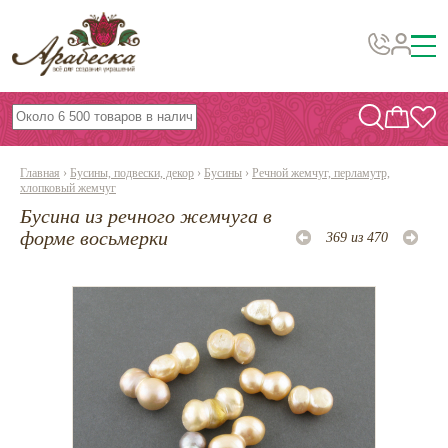
Бусины, подвески, декор
Бисер
Главная
›
Бусины, подвески, декор
›
Бусины
›
Речной жемчуг, перламутр,
Вышивка украшений
хлопковый жемчуг
Бусина из речного жемчуга в
Фурнитура
форме восьмерки
369 из 470
Проволока
Инструменты и материалы
Эпоксидная смола
Шнуры, ленты, нитки
По темам и сезонам
Бисер TOHO