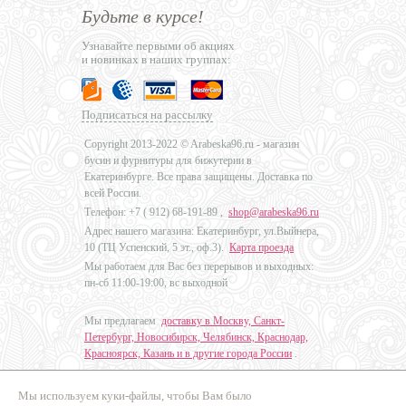
Будьте в курсе!
Узнавайте первыми об акциях
и новинках в наших группах:
Подписаться на рассылку
Copyright 2013-2022 © Arabeska96.ru - магазин
бусин и фурнитуры для бижутерии в
Екатеринбурге. Все права защищены. Доставка по
всей России.
Телефон: +7 (
912) 68-191-89
,
shop@arabeska96.ru
Адрес нашего магазина: Екатеринбург, ул.Выйнера,
10 (ТЦ Успенский, 5 эт., оф.3).
Карта проезда
Мы работаем для Вас без перерывов и выходных:
пн-сб 11:00-19:00, вс выходной
Мы предлагаем
доставку в Москву, Санкт-
Петербург, Новосибирск, Челябинск, Краснодар,
Красноярск, Казань и в другие города России
.
Мы используем куки-файлы, чтобы Вам было
Дизайн - Наталья Мальцева