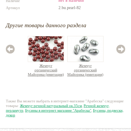
нет в наличии
Наличие
Артикул
2.bu.pearl-82
Другие товары данного раздела
Жемчуг
Жемчуг
Бусина 
органический
органический
жемчуг
Майорика (имитация)
Майорика (имитация)
формы,
круглый
барочной формы
11 руб.
165 руб.
18
Также Вы можете выбрать в интернет-магазине "Арабеска" следующие
товары:
Жемчуг речной натуральный ок.35см
,
Речной жемчуг,
перламутр
,
Бусины в интернет магазине "Арабеска"
,
Бусины, подвески,
декор