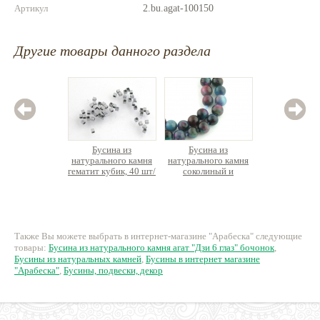
Артикул
2.bu.agat-100150
Другие товары данного раздела
Бусина из
Бусина из
Бусина 
натурального камня
натурального камня
натурал
гематит кубик, 40 шт/
соколиный и
с гелиоти
упак. (ок.6см)
тигровый глаз
округлая, нить 19см
140 руб.
520 руб.
8
Также Вы можете выбрать в интернет-магазине "Арабеска" следующие
товары:
Бусина из натурального камня агат "Дзи 6 глаз" бочонок
,
Бусины из натуральных камней
,
Бусины в интернет магазине
"Арабеска"
,
Бусины, подвески, декор