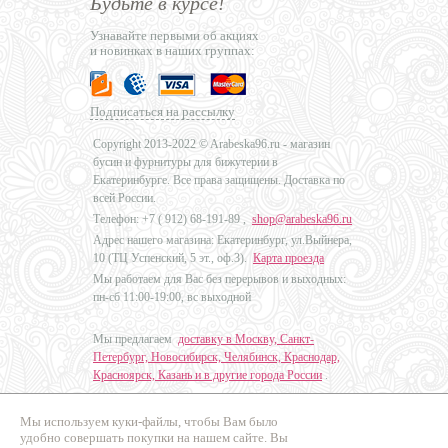
Будьте в курсе!
Узнавайте первыми об акциях
и новинках в наших группах:
Подписаться на рассылку
Copyright 2013-2022 © Arabeska96.ru - магазин
бусин и фурнитуры для бижутерии в
Екатеринбурге. Все права защищены. Доставка по
всей России.
Телефон: +7 (
912) 68-191-89
,
shop@arabeska96.ru
Адрес нашего магазина: Екатеринбург, ул.Выйнера,
10 (ТЦ Успенский, 5 эт., оф.3).
Карта проезда
Мы работаем для Вас без перерывов и выходных:
пн-сб 11:00-19:00, вс выходной
Мы предлагаем
доставку в Москву, Санкт-
Петербург, Новосибирск, Челябинск, Краснодар,
Красноярск, Казань и в другие города России
.
Мы используем куки-файлы, чтобы Вам было
Дизайн - Наталья Мальцева
удобно совершать покупки на нашем сайте. Вы