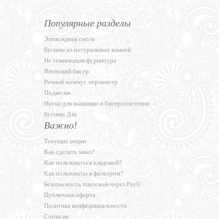
Популярные разделы
Эпоксидная смола
Бусины из натуральных камней
Не темнеющая фурнитура
Японский бисер
Речной жемчуг, перламутр
Подвески
Нитки для вышивки и бисероплетения
Бусины Дзи
Важно!
Текущие акции
Как сделать заказ?
Как пользоваться кладовой?
Как пользоваться фильтром?
Безопасность платежей через PayU
Публичная оферта
Политика конфедициальности
Согласие