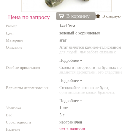
Нетемнеющая фурнитура
В корзину
Цена по запросу
В кладовую
Всё для вышивки
Размер
14х10мм
Проволока
Цвет
зеленый с коричневым
Материал
Натуральные камни
агат
Описание
Агат является камнем-талисманом
Каталог
для людей, чья работа связана с
постоянным общением. Агат
Подробнее
Новинки!
защищает от энергетического
"вампиризма" со стороны других
Особые примечания
Сколы и потертости на бусинах не
людей и способствет укреплению
являются дефектами, это следствие
Фотофорум
внутренних сил человека.
неоднородной структуры
О магазине
Подробнее
природного камня. Цвет и размер
товара может отличаться от
Варианты использования
Создавайте авторские бусы,
представленных на фото.
оригинальные колье, браслеты,
броши и другие украшения.
Подробнее
Комбинируйте различные цвета и
размеры. Фантазируйте!
Упаковка
1 шт
Вес
5 г
Срок годности
неограничен
нет в наличии
Наличие