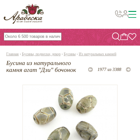
Бусины, подвески, декор
Бисер
Главная
›
Бусины, подвески, декор
›
Бусины
›
Из натуральных камней
Вышивка украшений
Бусина из натурального
Фурнитура
камня агат "Дзи" бочонок
1977 из 3388
Проволока
Инструменты и материалы
Эпоксидная смола
Шнуры, ленты, нитки
По темам и сезонам
Бисер TOHO