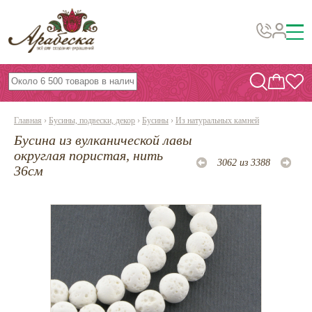
Бусины, подвески, декор
Бисер
Главная
›
Бусины, подвески, декор
›
Бусины
›
Из натуральных камней
Вышивка украшений
Бусина из вулканической лавы
Фурнитура
округлая пористая, нить
3062 из 3388
36см
Проволока
Инструменты и материалы
Эпоксидная смола
Шнуры, ленты, нитки
По темам и сезонам
Бисер TOHO