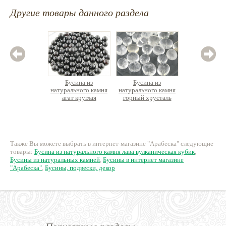
Другие товары данного раздела
Бусина из
Бусина из
Бус
натурального камня
натурального камня
натурал
агат круглая
горный хрусталь
турмал
ронделевидная галька
с отверстием поперек
10 руб.
17 руб.
1
Также Вы можете выбрать в интернет-магазине "Арабеска" следующие
товары:
Бусина из натурального камня лава вулканическая кубик
,
Бусины из натуральных камней
,
Бусины в интернет магазине
"Арабеска"
,
Бусины, подвески, декор