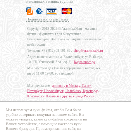
и новинках в наших группах:
Подписаться на рассылку
Copyright 2013-2022 © Arabeska96.ru - магазин
бусин и фурнитуры для бижутерии в
Екатеринбурге. Все права защищены. Доставка по
всей России.
Телефон: +7 (
912) 68-191-89
,
shop@arabeska96.ru
Адрес нашего магазина: Екатеринбург, ул.Выйнера,
10 (ТЦ Успенский, 5 эт., оф.3).
Карта проезда
Мы работаем для Вас без перерывов и выходных:
пн-сб 11:00-19:00, вс выходной
Мы предлагаем
доставку в Москву, Санкт-
Петербург, Новосибирск, Челябинск, Краснодар,
Красноярск, Казань и в другие города России
.
Мы используем куки-файлы, чтобы Вам было
Дизайн - Наталья Мальцева
удобно совершать покупки на нашем сайте. Вы
можете увидеть, какие куки-файлы сохранены на
Продвижение сайтов
Вашем устройстве, с помощью настроек куки
Промо Эксперт
Вашего бразуера. Просматривая наш сайт, вы