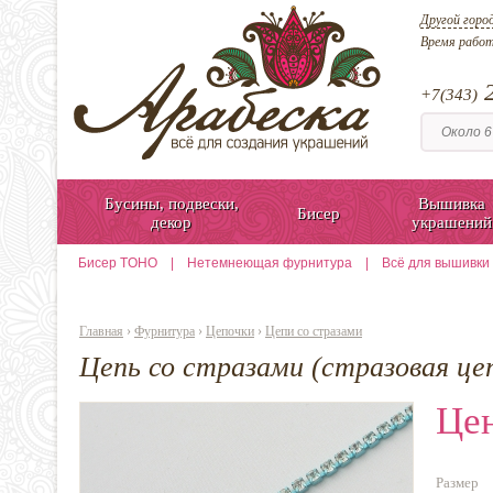
Другой горо
Время рабо
2
+7(343)
Бусины, подвески,
Вышивка
Бисер
декор
украшений
Бисер TOHO
|
Нетемнеющая фурнитура
|
Всё для вышивки
Главная
›
Фурнитура
›
Цепочки
›
Цепи со стразами
Цепь со стразами (стразовая це
Цен
Размер