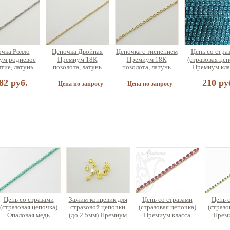
чка Ролло
Цепочка Двойная
Цепочка с тиснением
Цепь со стра
ум родиевое
Премиум 18К
Премиум 18К
(стразовая цеп
тие, латунь
позолота, латунь
позолота, латунь
Премиум кла
латунь
82 руб.
210 ру
Цена по запросу
Цена по запросу
чка Фигаро
миум 18К
ота, латунь
67 руб.
Цепь со стразами
Зажим-концевик для
Цепь со стразами
Цепь 
(стразовая цепочка)
стразовой цепочки
(стразовая цепочка)
(стразо
Опаловая медь
(до 2.5мм) Премиум
Премиум класса
Преми
класса латунь
латунь
л