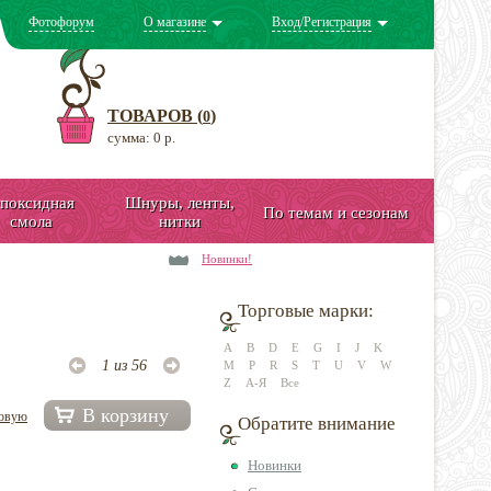
Фотофорум
О магазине
Вход/Регистрация
ТОВАРОВ (
)
0
сумма: 0 р.
поксидная
Шнуры, ленты,
По темам и сезонам
смола
нитки
Новинки!
Торговые марки:
A
B
D
E
G
I
J
K
1 из 56
M
P
R
S
T
U
V
W
Z
А-Я
Все
В корзину
довую
Обратите внимание
Новинки