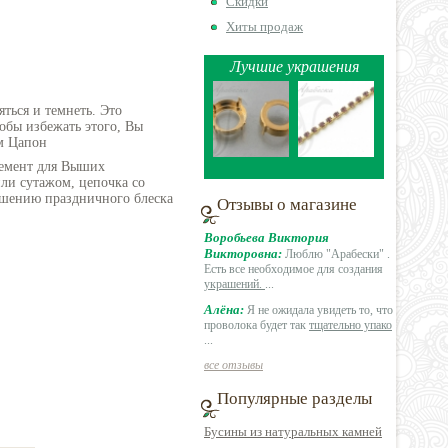
Скидки
Хиты продаж
Лучшие украшения
ться и темнеть. Это
обы избежать этого, Вы
м Цапон
лемент для Выших
и сутажом, цепочка со
ашению праздничного блеска
Отзывы о магазине
Воробьева Виктория
Викторовна:
Люблю "Арабески" .
Есть все необходимое для создания
украшений.
...
Алёна:
Я не ожидала увидеть то, что
проволока будет так
тщательно упако
...
все отзывы
Популярные разделы
Бусины из натуральных камней