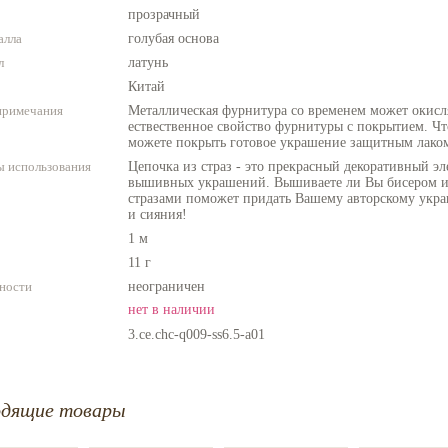
прозрачный
алла
голубая основа
л
латунь
Китай
примечания
Металлическая фурнитура со временем может окисля
ествественное свойство фурнитуры с покрытием. Чт
можете покрыть готовое украшение защитным лако
 использования
Цепочка из страз - это прекрасный декоративный э
вышивных украшений. Вышиваете ли Вы бисером ил
стразами поможет придать Вашему авторскому укр
и сияния!
1 м
11 г
ности
неограничен
нет в наличии
3.ce.chc-q009-ss6.5-a01
одящие товары