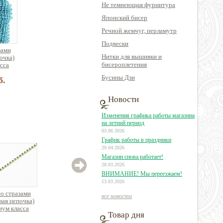
Не темнеющая фурнитура
Японский бисер
Речной жемчуг, перламутр
Подвески
зами
Нитки для вышивки и
очка)
бисероплетения
сса
Бусины Дзи
б.
Новости
Изменения графика работы магазина
на летний период
03.06.2026
График работы в праздники
29.04.2026
Магазин снова работает!
28.03.2026
ВНИМАНИЕ! Мы переезжаем!
13.03.2026
со стразами
Цепь со стразами
Цепь со стразами
Цепь
все новости
вая цепочка)
(стразовая цепочка)
(стразовая цепочка)
(стра
ум класса
Премиум класса
Премиум класса
Пре
Товар дня
атунь
латунь
латунь