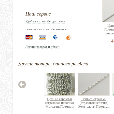
Наш сервис
Удобные способы доставки
Цепо
Безопасные способы оплаты
Преми
покры
4
Легкий возврат и обмен
Другие товары данного раздела
Цепо
Пре
позол
4
Цепь со стразами
Цепь со стразами
(стразовая цепочка)
(стразовая цепочка)
Металлик Премиум
Жемчужная Премиум
класса латунь
класса латунь