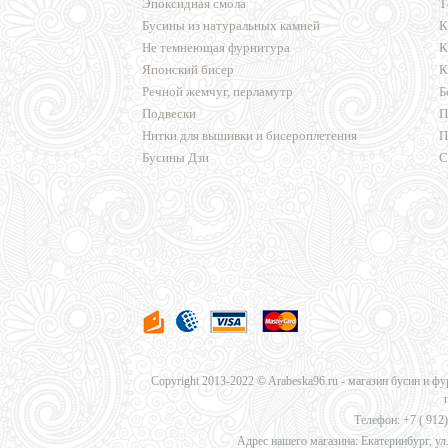
Эпоксидная смола
Т
Бусины из натуральных камней
К
Не темнеющая фурнитура
К
Японский бисер
К
Речной жемчуг, перламутр
Б
Подвески
П
Нитки для вышивки и бисероплетения
П
Бусины Дзи
С
Copyright 2013-2022 © Arabeska96.ru - магазин бусин и ф
Телефон: +7 (
912)
Адрес нашего магазина: Екатеринбург, ул.