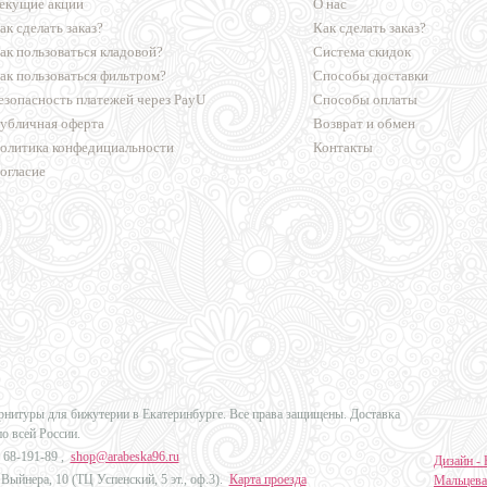
екущие акции
О нас
ак сделать заказ?
Как сделать заказ?
ак пользоваться кладовой?
Система скидок
ак пользоваться фильтром?
Способы доставки
езопасность платежей через PayU
Способы оплаты
убличная оферта
Возврат и обмен
олитика конфедициальности
Контакты
огласие
урнитуры для бижутерии в Екатеринбурге. Все права защищены. Доставка
по всей России.
 68-191-89
,
shop@arabeska96.ru
Дизайн - 
Выйнера, 10 (ТЦ Успенский, 5 эт., оф.3).
Карта проезда
Мальцева