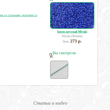
02 руб.
210 руб.
90 руб.
7
пи со стразами, цепочки со
Бисер круглый Miyuki
Miyuki (Япония)
273 р.
Цена:
Вы смотрели
Статьи и видео