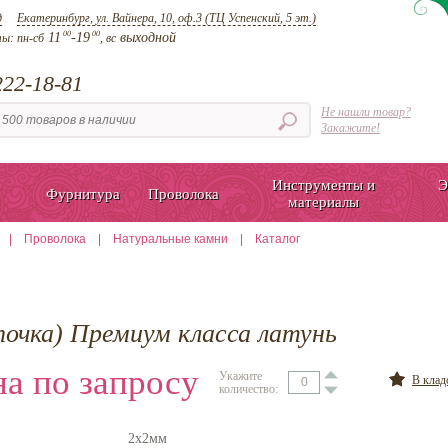
д
Екатеринбург, ул. Вайнера, 10, оф.3 (ТЦ Успенский, 5 эт.)
00
00
11
-19
выходной
ты:
пн-сб
, вс
22-18-81
Не нашли товар?
Закажите!
Инструменты и
Э
Фурнитура
Проволока
материалы
|
Проволока
|
Натуральные камни
|
Каталог
почка) Премиум класса латунь
а по запросу
Укажите
В кла
количество:
2х2мм