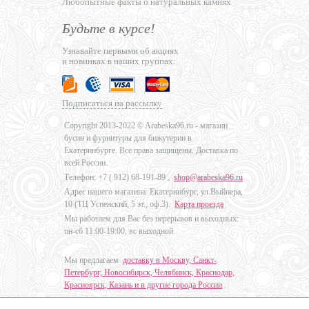
Любопытные факты о натуральных камнях
Будьте в курсе!
Узнавайте первыми об акциях
и новинках в наших группах:
Подписаться на рассылку
Copyright 2013-2022 © Arabeska96.ru - магазин
бусин и фурнитуры для бижутерии в
Екатеринбурге. Все права защищены. Доставка по
всей России.
Телефон: +7 (
912) 68-191-89
,
shop@arabeska96.ru
Адрес нашего магазина: Екатеринбург, ул.Выйнера,
10 (ТЦ Успенский, 5 эт., оф.3).
Карта проезда
Мы работаем для Вас без перерывов и выходных:
пн-сб 11:00-19:00, вс выходной
Мы предлагаем
доставку в Москву, Санкт-
Петербург, Новосибирск, Челябинск, Краснодар,
Красноярск, Казань и в другие города России
.