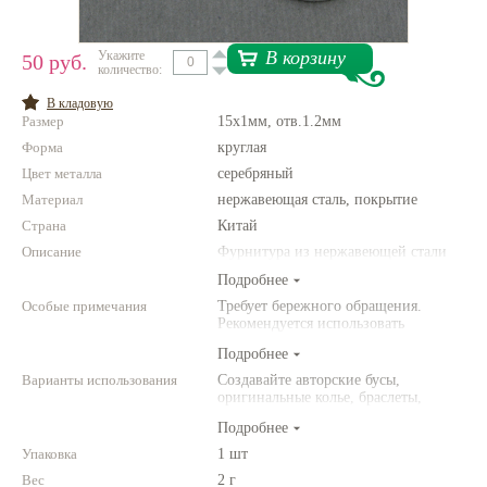
Нетемнеющая фурнитура
В корзину
Укажите
50 руб.
количество:
Всё для вышивки
В кладовую
Проволока
Размер
15x1мм, отв.1.2мм
Форма
Натуральные камни
круглая
Цвет металла
серебряный
Каталог
Материал
нержавеющая сталь, покрытие
Новинки!
Страна
Китай
Описание
Фурнитура из нержавеющей стали
Фотофорум
Подробнее
О магазине
Особые примечания
Требует бережного обращения.
Рекомендуется использовать
инструменты (например,
Подробнее
американского производства)
Варианты использования
Создавайте авторские бусы,
оригинальные колье, браслеты,
броши и другие украшения.
Подробнее
Комбинируйте различные цвета и
размеры. Фантазируйте!
Упаковка
1 шт
Вес
2 г