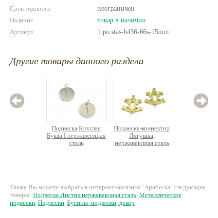
Срок годности
неограничен
Наличие
товар в наличии
Артикул
1.po.stas-h436-66s-15mm
Другие товары данного раздела
Подвеска Круглая
Подвеска-коннектор
Подвес
Буква I нержавеющая
Лягушка,
инкру
сталь
нержавеющая сталь
Премиу
70 руб.
72.25 руб.
195
Также Вы можете выбрать в интернет-магазине "Арабеска" следующие
товары:
Подвеска Листик нержавеющая сталь
,
Металлические
подвески
,
Подвески
,
Бусины, подвески, декор