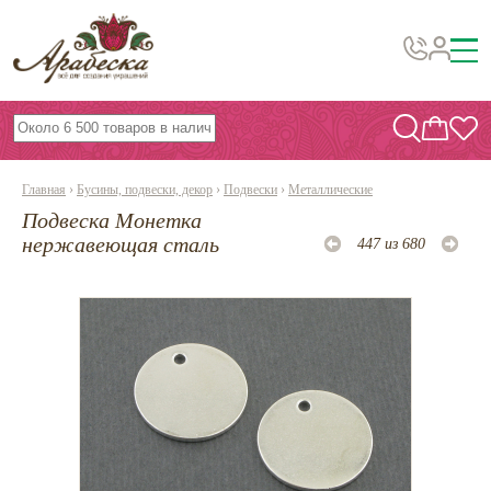
Бусины, подвески, декор
Бисер
Главная
›
Бусины, подвески, декор
›
Подвески
›
Металлические
Вышивка украшений
Подвеска Монетка
Фурнитура
нержавеющая сталь
447 из 680
Проволока
Инструменты и материалы
Эпоксидная смола
Шнуры, ленты, нитки
По темам и сезонам
Бисер TOHO