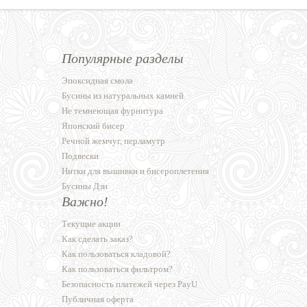
Популярные разделы
Эпоксидная смола
Бусины из натуральных камней
Не темнеющая фурнитура
Японский бисер
Речной жемчуг, перламутр
Подвески
Нитки для вышивки и бисероплетения
Бусины Дзи
Важно!
Текущие акции
Как сделать заказ?
Как пользоваться кладовой?
Как пользоваться фильтром?
Безопасность платежей через PayU
Публичная оферта