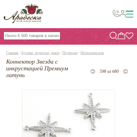
Бусины, подвески, декор
Бисер
Главная
›
Бусины, подвески, декор
›
Подвески
›
Металлические
Вышивка украшений
Коннектор Звезда с
Фурнитура
инкрустацией Премиум
598 из 680
латунь
Проволока
Инструменты и материалы
Эпоксидная смола
Шнуры, ленты, нитки
По темам и сезонам
Бисер TOHO