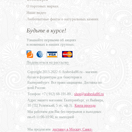
О торговых марках
Наше видео
Любопытные факты о натуральных камнях
Будьте в курсе!
Узнавайте первыми об акциях
и новинках в наших группах:
Подписаться на рассылку
Copyright 2013-2022 © Arabeska96.ru - магазин
бусин и фурнитуры для бижутерии в
Екатеринбурге. Все права защищены. Доставка по
всей России.
Телефон: +7 (
912) 68-191-89
,
shop@arabeska96.ru
Адрес нашего магазина: Екатеринбург, ул.Выйнера,
10 (ТЦ Успенский, 5 эт., оф.3).
Карта проезда
Мы работаем для Вас без перерывов и выходных:
пн-сб 11:00-19:00, вс выходной
Мы предлагаем
доставку в Москву, Санкт-