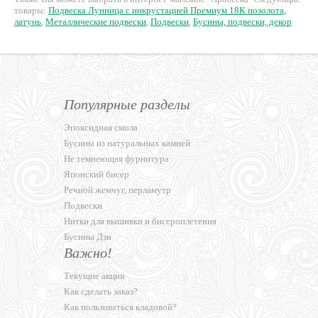
товары:
Подвеска Лунница с инкрустацией Премиум 18К позолота,
латунь
,
Металлические подвески
,
Подвески
,
Бусины, подвески, декор
Популярные разделы
Эпоксидная смола
Бусины из натуральных камней
Не темнеющая фурнитура
Японский бисер
Речной жемчуг, перламутр
Подвески
Нитки для вышивки и бисероплетения
Бусины Дзи
Важно!
Текущие акции
Как сделать заказ?
Как пользоваться кладовой?