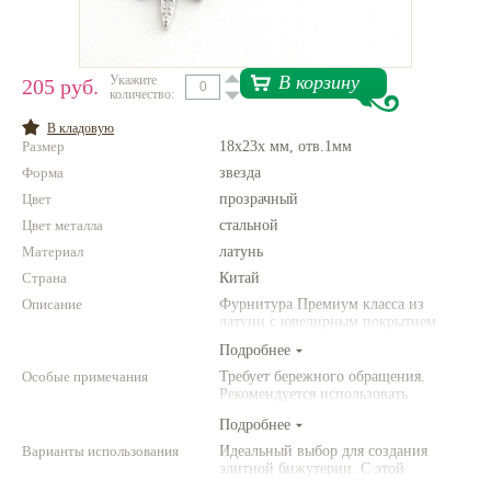
Нетемнеющая фурнитура
Всё для вышивки
В корзину
Укажите
205 руб.
количество:
Проволока
В кладовую
Размер
18x23x мм, отв.1мм
Натуральные камни
Форма
звезда
Каталог
Цвет
прозрачный
Цвет металла
Новинки!
стальной
Материал
латунь
Страна
Фотофорум
Китай
О магазине
Описание
Фурнитура Премиум класса из
латуни с ювелирным покрытием
Подробнее
Особые примечания
Требует бережного обращения.
Рекомендуется использовать
инструменты (например,
Подробнее
американского производства).
Варианты использования
Идеальный выбор для создания
элитной бижутерии. С этой
фурнитурой Ваши украшения станут