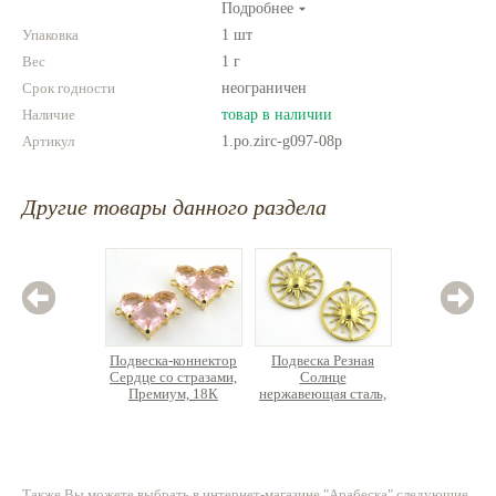
Подробнее
выглядеть по-настоящему роскошно!
Упаковка
1 шт
Вес
1 г
Срок годности
неограничен
Наличие
товар в наличии
Артикул
1.po.zirc-g097-08p
Другие товары данного раздела
Подвеска-коннектор
Подвеска Резная
Подве
Сердце со стразами,
Солнце
Премиум
Премиум, 18К
нержавеющая сталь,
позоло
позолота, латунь
18К позолота
380 руб.
120 руб.
3
Также Вы можете выбрать в интернет-магазине "Арабеска" следующие