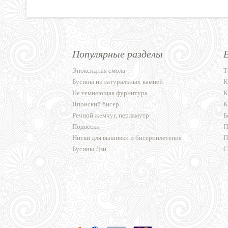
Популярные разделы
Эпоксидная смола
Т
Бусины из натуральных камней
К
Не темнеющая фурнитура
К
Японский бисер
К
Речной жемчуг, перламутр
Б
Подвески
П
Нитки для вышивки и бисероплетения
П
Бусины Дзи
С