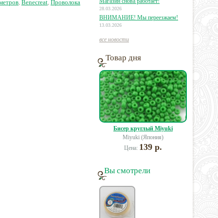
Магазин снова работает!
метров
,
Benecreat
,
Проволока
28.03.2026
ВНИМАНИЕ! Мы переезжаем!
13.03.2026
все новости
Товар дня
Бисер круглый Miyuki
Miyuki (Япония)
139 р.
Цена:
Вы смотрели