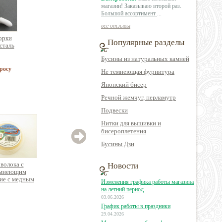
магазин! Заказываю второй раз.
Большой ассортимент
...
все отзывы
орки
Популярные разделы
сталь
Бусины из натуральных камней
росу
Не темнеющая фурнитура
Японский бисер
Речной жемчуг, перламутр
Подвески
Нитки для вышивки и
бисероплетения
Бусины Дзи
волока с
Проволока с
Проволока с
Пров
Новости
емнеющим
нетемнеющим
нетемнеющим
эконо
ие с медным
покрытие с медным
покрытие с медным
Изменения графика работы магазина
иком, эконом-
сердечником, 10
сердечником, эконом-
на летний период
а 100 метров
метров
упаковка 20 метров
03.06.2026
График работы в праздники
00 руб.
1190 руб.
870 руб.
29.04.2026