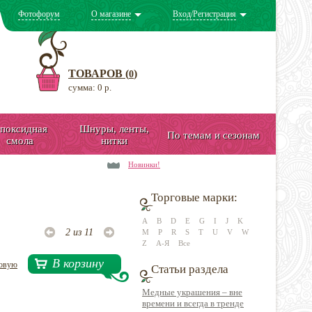
Фотофорум
О магазине
Вход/Регистрация
ТОВАРОВ (
)
0
сумма: 0 р.
поксидная
Шнуры, ленты,
По темам и сезонам
смола
нитки
Новинки!
Торговые марки:
A
B
D
E
G
I
J
K
2 из 11
M
P
R
S
T
U
V
W
Z
А-Я
Все
В корзину
довую
Статьи раздела
Медные украшения – вне
времени и всегда в тренде