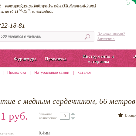
д
Екатеринбург, ул. Вайнера, 10, оф.3 (ТЦ Успенский, 5 эт.)
00
00
11
-19
выходной
ты:
пн-сб
, вс
22-18-81
Не нашли товар?
Закажите!
Инструменты и
Э
Фурнитура
Проволока
материалы
|
Проволока
|
Натуральные камни
|
Каталог
тие с медным сердечником, 66 метров
1 руб.
Укажите
В кла
количество:
сечения
0.4мм