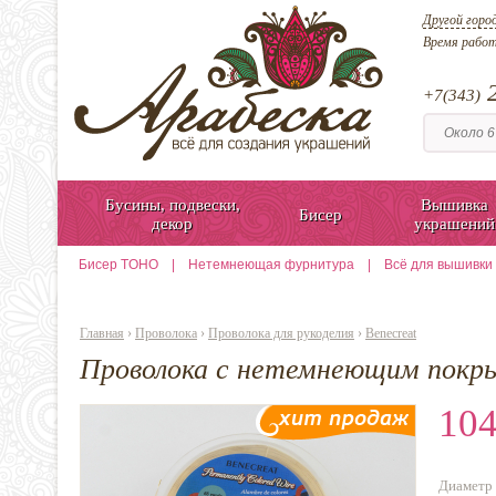
Другой горо
Время рабо
2
+7(343)
Бусины, подвески,
Вышивка
Бисер
декор
украшений
Бисер TOHO
|
Нетемнеющая фурнитура
|
Всё для вышивки
Главная
›
Проволока
›
Проволока для рукоделия
›
Benecreat
Проволока с нетемнеющим покры
104
Диаметр 