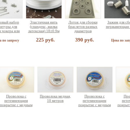
овый набор
Эластичная нить
Лоток для сборки
Зажим для сб
итуры для
(спандекс, жилка
браслетов разных
нержавеющая 
и чокера или
латексная) 18±0.9м
диаметров
лета (на 5
225 руб.
390 руб.
рашений)
а по запросу
Цена по зап
найзер для
и украшений
ольшой
75 руб.
Проволока с
Проволока медная,
Проволока с
Про
нетемнеющим
10 метров
нетемнеющим
нет
покрытие с медным
покрытие с медным
покрыт
сердечником, эконом-
сердечником, 66
сердечн
упаковка 10 метров
метров
упаковк
1080 руб.
626 руб.
1041 руб.
11