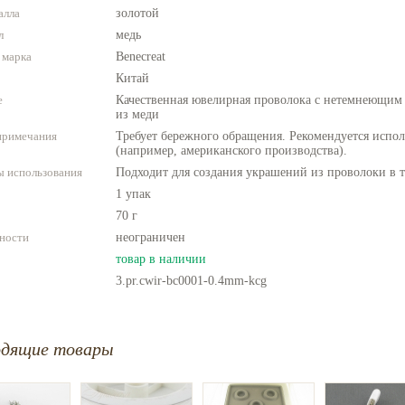
алла
золотой
л
медь
 марка
Benecreat
Китай
е
Качественная ювелирная проволока с нетемнеющим
из меди
примечания
Требует бережного обращения. Рекомендуется испо
(например, американского производства).
 использования
Подходит для создания украшений из проволоки в т
1 упак
70 г
ности
неограничен
товар в наличии
3.pr.cwir-bc0001-0.4mm-kcg
одящие товары