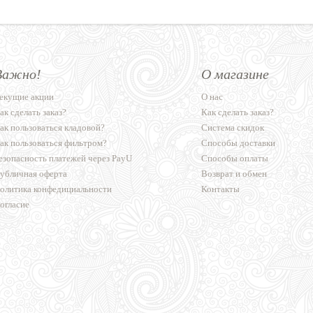
Важно!
О магазине
екущие акции
О нас
ак сделать заказ?
Как сделать заказ?
ак пользоваться кладовой?
Система скидок
ак пользоваться фильтром?
Способы доставки
езопасность платежей через PayU
Способы оплаты
убличная оферта
Возврат и обмен
олитика конфедициальности
Контакты
огласие