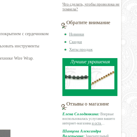
Что сделать, чтобы проволока не
темнела?
Обратите внимание
 покрытием с сердечником
Новинки
Скидки
льзовать инструменты
Хиты продаж
ехнике Wire Wrap.
Лучшие украшения
Отзывы о магазине
Елена Солодянкина:
Впервые
воспользовалась услугами вашего
интернет-магазина
и оста
...
Шанцева Александра
Валерьевна:
Замечательный