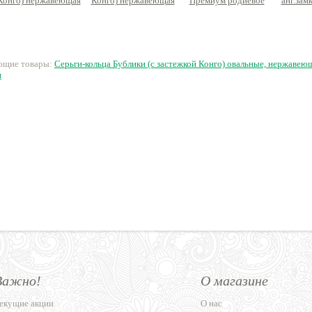
Конго) нержавеющая
Конго) нержавеющая
Премиум родиевое
анг.зам
сталь, пин из
сталь, пин из
покрытие, латунь,
18К поз
хирургической стали
хирургической стали
инкрустация
170 руб.
250 руб.
290 руб.
3
ующие товары:
Серьги-кольца Бублики (с застежкой Конго) овальные, нержавею
и
Важно!
О магазине
екущие акции
О нас