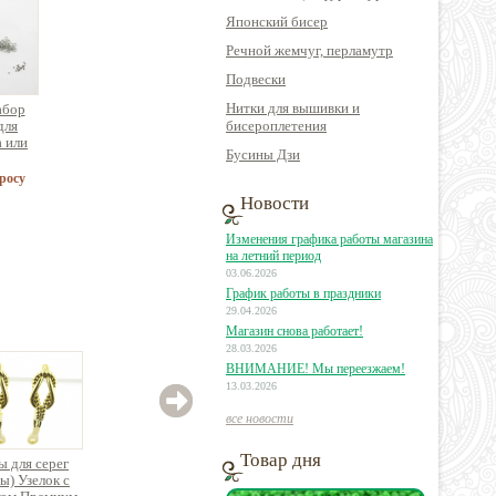
Японский бисер
Речной жемчуг, перламутр
Подвески
Нитки для вышивки и
абор
для
бисероплетения
а или
Бусины Дзи
а 5
)
росу
Новости
Изменения графика работы магазина
на летний период
03.06.2026
График работы в праздники
29.04.2026
Магазин снова работает!
28.03.2026
ВНИМАНИЕ! Мы переезжаем!
13.03.2026
все новости
Товар дня
ы для серег
Основы для серег
Основы для серег
Осно
ы) Узелок с
(швензы) с анг.замком
(швензы) Кольцо с
(швен