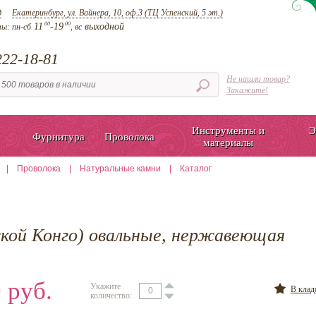
д
Екатеринбург, ул. Вайнера, 10, оф.3 (ТЦ Успенский, 5 эт.)
00
00
11
-19
выходной
ты:
пн-сб
, вс
22-18-81
Не нашли товар?
Закажите!
Инструменты и
Э
Фурнитура
Проволока
материалы
|
Проволока
|
Натуральные камни
|
Каталог
жкой Конго) овальные, нержавеющая
 руб.
Укажите
В кла
количество: