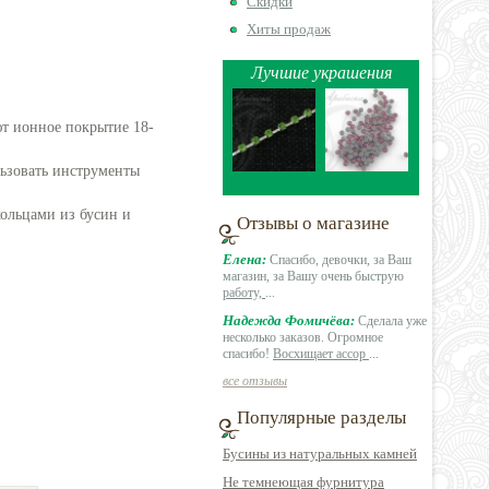
Скидки
Хиты продаж
Лучшие украшения
т ионное покрытие 18-
льзовать инструменты
ольцами из бусин и
Отзывы о магазине
Елена:
Спасибо, девочки, за Ваш
магазин, за Вашу очень быструю
работу,
...
Надежда Фомичёва:
Сделала уже
несколько заказов. Огромное
спасибо!
Восхищает ассор
...
все отзывы
Популярные разделы
Бусины из натуральных камней
Не темнеющая фурнитура