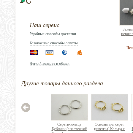
Наш сервис
Зажим
Удобные способы доставки
нержав
Безопасные способы оплаты
Цен
Легкий возврат и обмен
Другие товары данного раздела
Орга
сборк
б
2
Серьги-кольца
Основы для серег
Бублики (с застежкой
(швензы) Кольца с