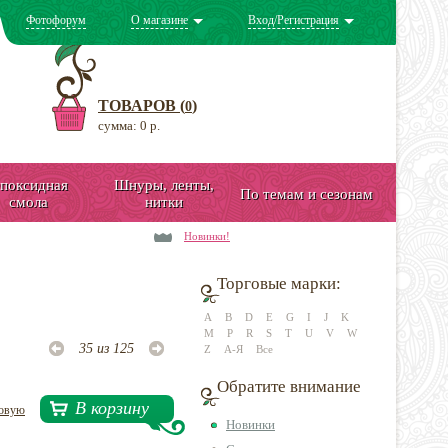
Фотофорум
О магазине
Вход/Регистрация
ТОВАРОВ (
)
0
сумма: 0 р.
поксидная
Шнуры, ленты,
По темам и сезонам
смола
нитки
Новинки!
Торговые марки:
A
B
D
E
G
I
J
K
M
P
R
S
T
U
V
W
35 из 125
Z
А-Я
Все
Обратите внимание
В корзину
довую
Новинки