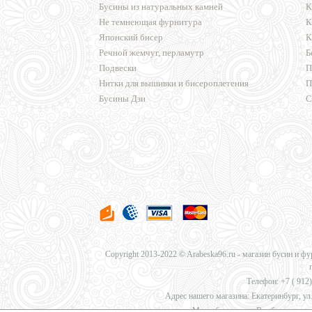
Бусины из натуральных камней
К
Не темнеющая фурнитура
К
Японский бисер
К
Речной жемчуг, перламутр
Б
Подвески
П
Нитки для вышивки и бисероплетения
П
Бусины Дзи
С
Copyright 2013-2022 © Arabeska96.ru - магазин бусин и ф
Телефон: +7 (
912)
Адрес нашего магазина: Екатеринбург, ул.
Мы работаем для Вас без перерыв