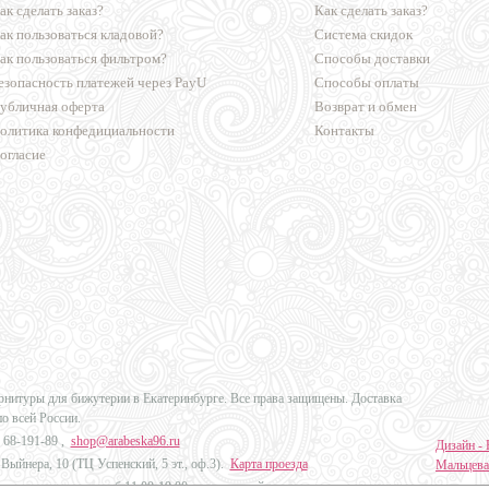
ак сделать заказ?
Как сделать заказ?
ак пользоваться кладовой?
Система скидок
ак пользоваться фильтром?
Способы доставки
езопасность платежей через PayU
Способы оплаты
убличная оферта
Возврат и обмен
олитика конфедициальности
Контакты
огласие
урнитуры для бижутерии в Екатеринбурге. Все права защищены. Доставка
по всей России.
 68-191-89
,
shop@arabeska96.ru
Дизайн - 
Выйнера, 10 (ТЦ Успенский, 5 эт., оф.3).
Карта проезда
Мальцева
ов и выходных: пн-сб 11:00-19:00, вс выходной