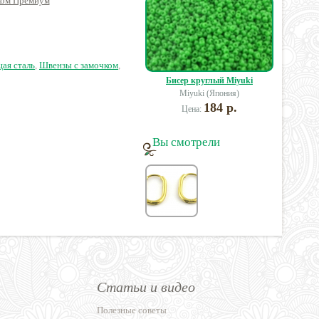
ком Премиум
Премиум родиевое
анг.замком Премиум
Пр
олота, латунь
покрытие, латунь
латунь, родий
позо
17 руб.
200 руб.
310 руб.
щая сталь
,
Швензы с замочком
,
Бисер круглый Miyuki
Miyuki (Япония)
184 р.
Цена:
Вы смотрели
Статьи и видео
Полезные советы