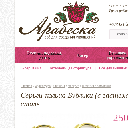
Другой горо
Время рабо
2
+7(343)
Бусины, подвески,
Вышивка
Бисер
декор
украшений
Бисер TOHO
|
Нетемнеющая фурнитура
|
Всё для вышивки
Главная
›
Фурнитура
›
Основы для серег
›
Швензы с замочком
Серьги-кольца Бублики (с засте
сталь
250