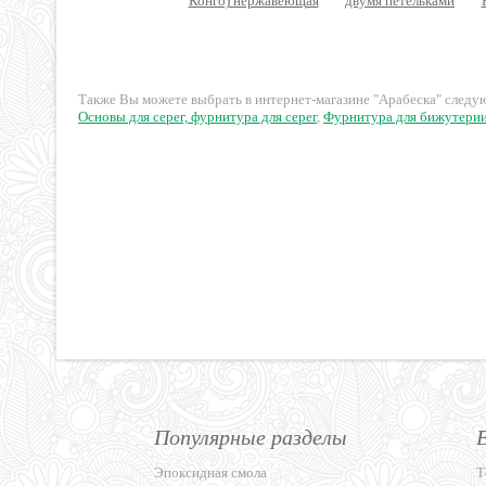
Конго) нержавеющая
двумя петельками
сталь
Премиум 14К
позолота, латунь
190 руб.
434 руб.
Также Вы можете выбрать в интернет-магазине "Арабеска" след
Основы для серег, фурнитура для серег
,
Фурнитура для бижутери
Популярные разделы
Эпоксидная смола
Т