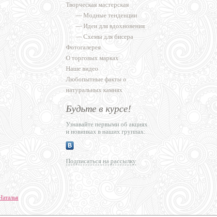
Творческая мастерская
—
Модные тенденции
—
Идеи для вдохновения
—
Схемы для бисера
Фотогалерея
О торговых марках
Наше видео
Любопытные факты о
натуральных камнях
Будьте в курсе!
Узнавайте первыми об акциях
и новинках в наших группах:
Подписаться на рассылку
Наталья