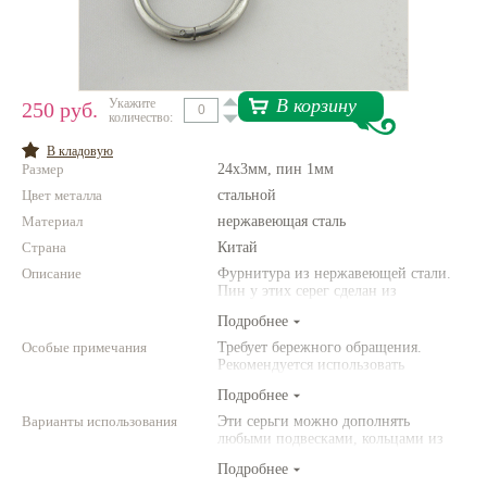
Нетемнеющая фурнитура
Всё для вышивки
В корзину
Укажите
250 руб.
Проволока
количество:
Натуральные камни
В кладовую
Размер
24х3мм, пин 1мм
Каталог
Цвет металла
стальной
Материал
нержавеющая сталь
Новинки!
Страна
Китай
Описание
Фурнитура из нержавеющей стали.
Фотофорум
Пин у этих серег сделан из
О магазине
гипоаллергенной хирургической
Подробнее
стали
Особые примечания
Требует бережного обращения.
Рекомендуется использовать
инструменты (например,
Подробнее
американского производства).
Варианты использования
Эти серьги можно дополнять
любыми подвесками, кольцами из
бусин и натуральных камней.
Подробнее
Универсальная вещь!