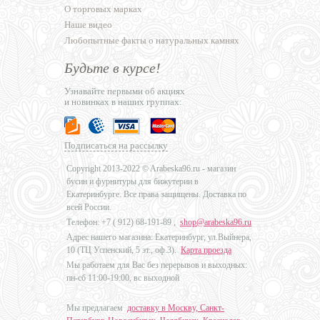
О торговых марках
Наше видео
Любопытные факты о натуральных камнях
Будьте в курсе!
Узнавайте первыми об акциях
и новинках в наших группах:
Подписаться на рассылку
Copyright 2013-2022 © Arabeska96.ru - магазин
бусин и фурнитуры для бижутерии в
Екатеринбурге. Все права защищены. Доставка по
всей России.
Телефон: +7 (
912) 68-191-89
,
shop@arabeska96.ru
Адрес нашего магазина: Екатеринбург, ул.Выйнера,
10 (ТЦ Успенский, 5 эт., оф.3).
Карта проезда
Мы работаем для Вас без перерывов и выходных:
пн-сб 11:00-19:00, вс выходной
Мы предлагаем
доставку в Москву, Санкт-