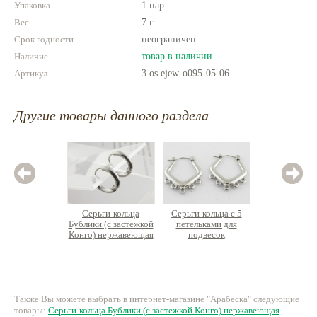
Упаковка
1 пар
Вес
7 г
Срок годности
неограничен
Наличие
товар в наличии
Артикул
3.os.ejew-o095-05-06
Другие товары данного раздела
Серьги-кольца
Серьги-кольца с 5
Серьг
Бублики (с застежкой
петельками для
Преми
Конго) нержавеющая
подвесок
сталь, пин из
нержавеющая сталь
хирургической стали
190 руб.
315 руб.
8
Также Вы можете выбрать в интернет-магазине "Арабеска" следующие
товары:
Серьги-кольца Бублики (с застежкой Конго) нержавеющая