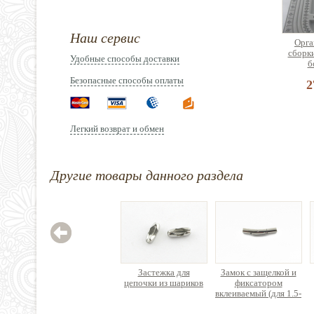
Наш сервис
Орга
сборк
Удобные способы доставки
б
Безопасные способы оплаты
2
Легкий возврат и обмен
Эласт
Другие товары данного раздела
(спан
латекс
2
Застежка для
Замок с защелкой и
цепочки из шариков
фиксатором
вклеиваемый (для 1.5-
2мм) нержавеющая