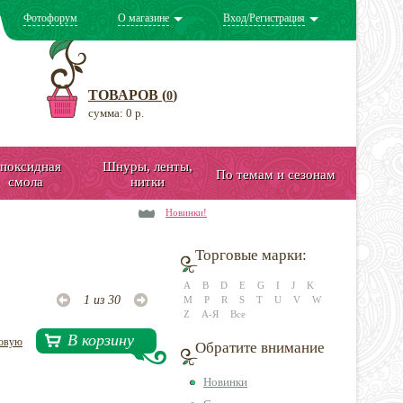
Фотофорум
О магазине
Вход/Регистрация
ТОВАРОВ (
)
0
сумма: 0 р.
поксидная
Шнуры, ленты,
По темам и сезонам
смола
нитки
Новинки!
Торговые марки:
A
B
D
E
G
I
J
K
1 из 30
M
P
R
S
T
U
V
W
Z
А-Я
Все
В корзину
довую
Обратите внимание
Новинки