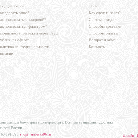
екущие акции
О нас
ак сделать заказ?
Как сделать заказ?
ак пользоваться кладовой?
Система скидок
ак пользоваться фильтром?
Способы доставки
езопасность платежей через PayU
Способы оплаты
убличная оферта
Возврат и обмен
олитика конфедициальности
Контакты
огласие
урнитуры для бижутерии в Екатеринбурге. Все права защищены. Доставка
по всей России.
 68-191-89
,
shop@arabeska96.ru
Дизайн - 