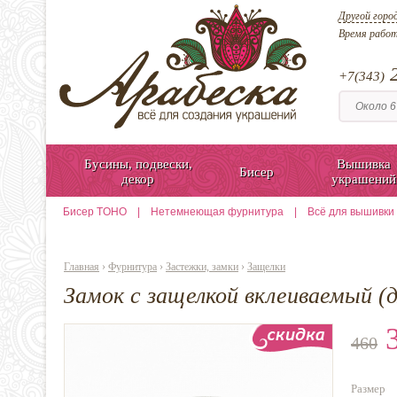
Другой горо
Время рабо
2
+7(343)
Бусины, подвески,
Вышивка
Бисер
декор
украшений
Бисер TOHO
|
Нетемнеющая фурнитура
|
Всё для вышивки
Главная
›
Фурнитура
›
Застежки, замки
›
Защелки
Замок с защелкой вклеиваемый 
3
460
Размер