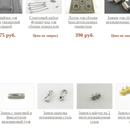
найзер для
Стартовый набор
Лоток для сборки
Зажим для сб
и украшений
фурнитуры для
браслетов разных
нержавеющая 
ольшой
сборки чокера или
диаметров
браслета (на 5
75 руб.
390 руб.
украшений)
Цена по запросу
Цена по зап
ичная нить
декс, жилка
ная) 18±0.9м
25 руб.
Замок с защелкой и
Замок-защелка
Замок-слайдер на 2
Замок-
фиксатором
нержавеющая сталь
нити нержавеющая
нити н
вклеиваемый (для
сталь
5мм) нержавеющая