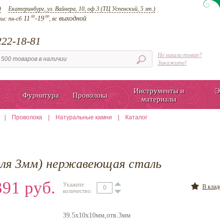
д
Екатеринбург, ул. Вайнера, 10, оф.3 (ТЦ Успенский, 5 эт.)
00
00
11
-19
выходной
ты:
пн-сб
, вс
22-18-81
Не нашли товар?
Закажите!
Инструменты и
Э
Фурнитура
Проволока
материалы
|
Проволока
|
Натуральные камни
|
Каталог
(для 3мм) нержавеющая сталь
91 руб.
Укажите
В кла
количество:
39.5х10х10мм,отв.3мм