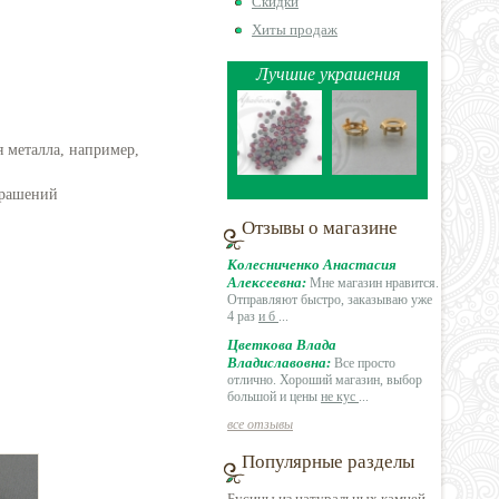
Скидки
Хиты продаж
Лучшие украшения
 металла, например,
крашений
Отзывы о магазине
Колесниченко Анастасия
Алексеевна:
Мне магазин нравится.
Отправляют быстро, заказываю уже
4 раз
и б
...
Цветкова Влада
Владиславовна:
Все просто
отлично. Хороший магазин, выбор
большой и цены
не кус
...
все отзывы
Популярные разделы
Бусины из натуральных камней