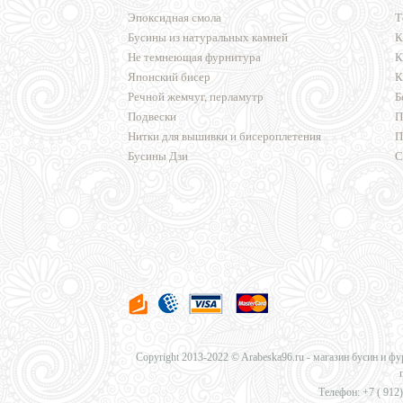
Эпоксидная смола
Т
Бусины из натуральных камней
К
Не темнеющая фурнитура
К
Японский бисер
К
Речной жемчуг, перламутр
Б
Подвески
П
Нитки для вышивки и бисероплетения
П
Бусины Дзи
С
Copyright 2013-2022 © Arabeska96.ru - магазин бусин и ф
Телефон: +7 (
912)