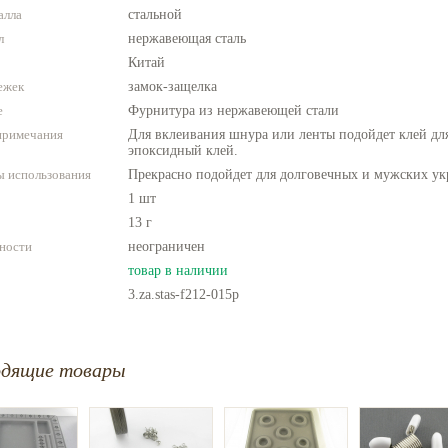
алла
стальной
л
нержавеющая сталь
Китай
ежек
замок-защелка
е
Фурнитура из нержавеющей стали
примечания
Для вклеивания шнура или ленты подойдет клей для
эпоксидный клей.
 использования
Прекрасно подойдет для долговечных и мужских у
1 шт
13 г
ности
неограничен
товар в наличии
3.za.stas-f212-015p
одящие товары