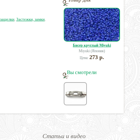
сталь
85 руб.
205 руб.
330 руб.
 защелки
,
Застежки, замки
,
Бисер круглый Miyuki
Miyuki (Япония)
273 р.
Цена:
Вы смотрели
Статьи и видео