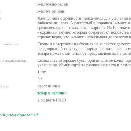
жемчужно-белый
л
жемчуг речной
е
Жемчуг еще с древности применялся для усиления о
заболеваний глаз. А растертый в порошок жемчуг и
средневековых аптеках, как лекарство. На Востоке п
- охранный амулет, который оберегает от воровства 
странах верят, что жемчуг - это символ долголетия 
примечания
Сколы и потертости на бусинах не являются дефекта
неоднородной структуры природного материала и е
товара может отличаться от представленных на фото
 использования
Создавайте авторские бусы, оригинальные колье, бр
украшения. Комбинируйте различные цвета и разме
1 шт
3 г
ности
неограничен
товар в наличии
2.bu.pearl-18120
обираем браслеты!