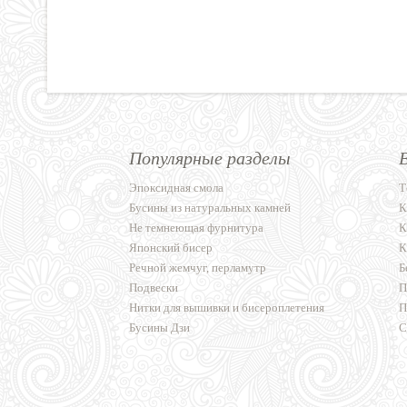
Популярные разделы
Эпоксидная смола
Т
Бусины из натуральных камней
К
Не темнеющая фурнитура
К
Японский бисер
К
Речной жемчуг, перламутр
Б
Подвески
П
Нитки для вышивки и бисероплетения
П
Бусины Дзи
С