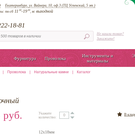
д
Екатеринбург, ул. Вайнера, 10, оф.3 (ТЦ Успенский, 5 эт.)
00
00
11
-19
выходной
ты:
пн-сб
, вс
22-18-81
Не нашли товар?
Закажите!
Инструменты и
Э
Фурнитура
Проволока
материалы
|
Проволока
|
Натуральные камни
|
Каталог
очный
 руб.
Укажите
В кла
количество:
12х18мм