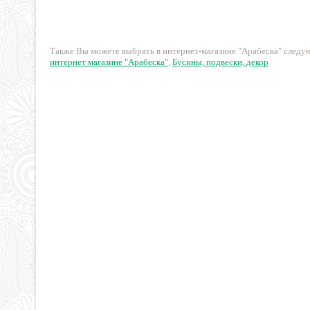
гальки, ок 30шт./
упак., 19см
260 руб.
220 руб.
Также Вы можете выбрать в интернет-магазине "Арабеска" след
интернет магазине "Арабеска"
,
Бусины, подвески, декор