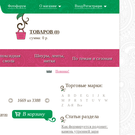
Фотофорум
О магазине
Вход/Регистрация
ТОВАРОВ (
)
0
сумма: 0 р.
поксидная
Шнуры, ленты,
По темам и сезонам
смола
нитки
Новинки!
Торговые марки:
A
B
D
E
G
I
J
K
1669 из 3388
M
P
R
S
T
U
V
W
Z
А-Я
Все
В корзину
довую
Статьи раздела
Как формируется родонит:
камень утренней зари