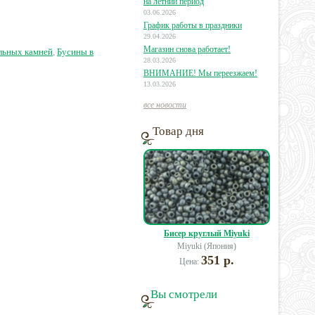
на летний период
не
03.06.2026
фор
График работы в праздники
5 руб.
11 руб.
16 руб.
29.04.2026
Магазин снова работает!
льных камней
,
Бусины в
28.03.2026
ВНИМАНИЕ! Мы переезжаем!
13.03.2026
все новости
Товар дня
Бисер круглый Miyuki
Miyuki (Япония)
351 р.
Цена:
Вы смотрели