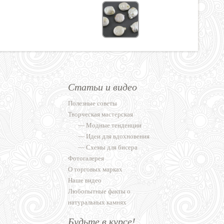
Статьи и видео
Полезные советы
Творческая мастерская
—
Модные тенденции
—
Идеи для вдохновения
—
Схемы для бисера
Фотогалерея
О торговых марках
Наше видео
Любопытные факты о
натуральных камнях
Будьте в курсе!