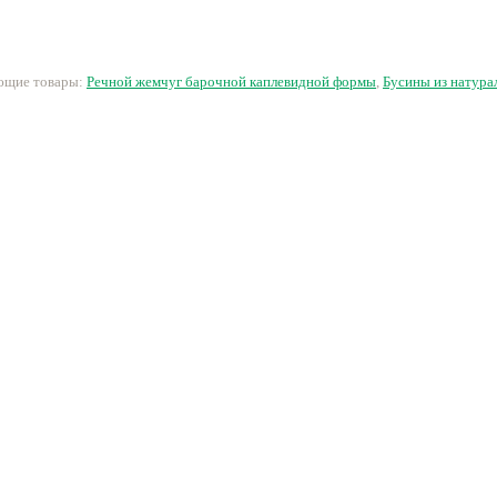
7 руб.
42 руб.
150 руб.
2
ующие товары:
Речной жемчуг барочной каплевидной формы
,
Бусины из натура