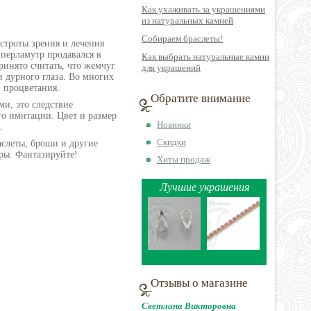
Как ухаживать за украшениями
из натуральных камней
Собираем браслеты!
строты зрения и лечения
 перламутр продавался в
Как выбрать натуральные камни
ринято считать, что жемчуг
для украшений
и дурного глаза. Во многих
и процветания.
Обратите внимание
ми, это следствие
го имитации. Цвет и размер
Новинки
.
Скидки
аслеты, броши и другие
ры. Фантазируйте!
Хиты продаж
Лучшие украшения
Отзывы о магазине
Светлана Викторовна