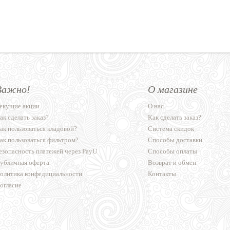
Важно!
О магазине
екущие акции
О нас
ак сделать заказ?
Как сделать заказ?
ак пользоваться кладовой?
Система скидок
ак пользоваться фильтром?
Способы доставки
езопасность платежей через PayU
Способы оплаты
убличная оферта
Возврат и обмен
олитика конфедициальности
Контакты
огласие