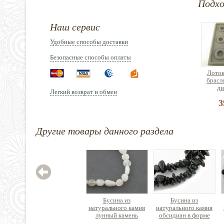
Подх
Наш сервис
Удобные способы доставки
Безопасные способы оплаты
Лоток
брасл
ди
Легкий возврат и обмен
3
Другие товары данного раздела
Эласт
(спан
латекс
2
Бусина из
Бусина из
натурального камня
натурального камня
лунный камень
обсидиан в форме
(адуляр) в форме
крошки, нить 40см