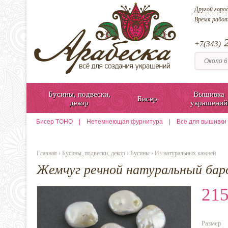
Другой горо
Время рабо
2
+7(343)
Бусины, подвески,
Вышивка
Бисер
декор
украшений
Бисер TOHO
|
Нетемнеющая фурнитура
|
Всё для вышивки
Главная
›
Бусины, подвески, декор
›
Бусины
›
Из натуральных камней
Жемчуг речной натуральный бар
215
Размер