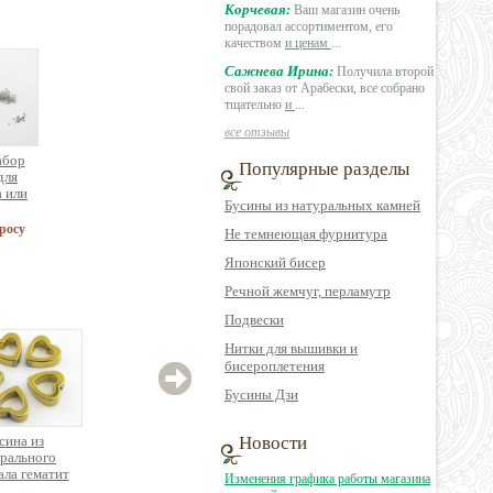
Корчевая:
Ваш магазин очень
порадовал ассортиментом, его
качеством
и ценам
...
Сажнева Ирина:
Получила второй
свой заказ от Арабески, все собрано
тщательно
и
...
все отзывы
абор
Популярные разделы
для
а или
Бусины из натуральных камней
а 5
)
росу
Не темнеющая фурнитура
Японский бисер
Речной жемчуг, перламутр
Подвески
Нитки для вышивки и
бисероплетения
Бусины Дзи
сина из
Бусина из
Новости
Бусина из
рального
натурального камня
натурального
натур
ла гематит
агат граненая
минерала гематит
амет
Изменения графика работы магазина
а сердце
столбик, 20шт./упак.