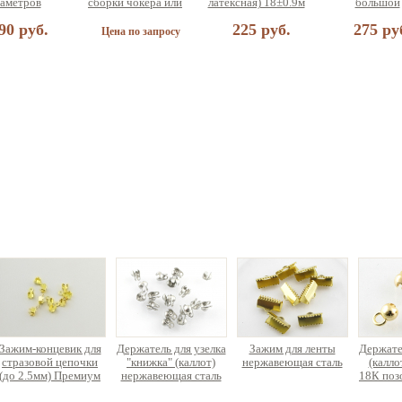
аметров
сборки чокера или
латексная) 18±0.9м
большой
браслета (на 5
90 руб.
225 руб.
275 ру
украшений)
Цена по запросу
 для сборки
еющая сталь
а по запросу
Зажим-концевик для
Держатель для узелка
Зажим для ленты
Держате
стразовой цепочки
"книжка" (каллот)
нержавеющая сталь
(калло
(до 2.5мм) Премиум
нержавеющая сталь
18К поз
класса латунь