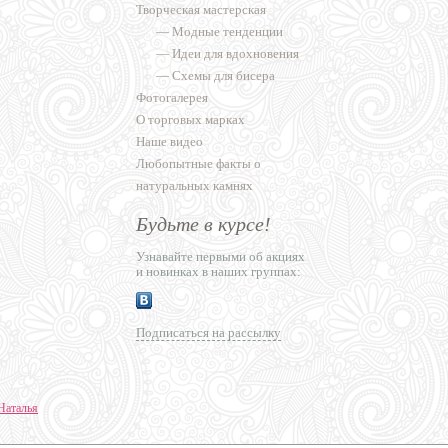
Творческая мастерская
—
Модные тенденции
—
Идеи для вдохновения
—
Схемы для бисера
Фотогалерея
О торговых марках
Наше видео
Любопытные факты о
натуральных камнях
Будьте в курсе!
Узнавайте первыми об акциях
и новинках в наших группах:
Подписаться на рассылку
Наталья