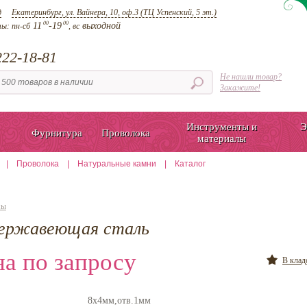
д
Екатеринбург, ул. Вайнера, 10, оф.3 (ТЦ Успенский, 5 эт.)
00
00
11
-19
выходной
ты:
пн-сб
, вс
22-18-81
Не нашли товар?
Закажите!
Инструменты и
Э
Фурнитура
Проволока
материалы
|
Проволока
|
Натуральные камни
|
Каталог
мы
 нержавеющая сталь
а по запросу
В кла
8х4мм,отв.1мм