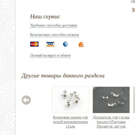
ди
3
Наш сервис
Удобные способы доставки
Безопасные способы оплаты
Зажим
нержав
Легкий возврат и обмен
Цен
Другие товары данного раздела
Концевик-зажим для
Держатель для узелка
цепей нержавеющая
(каллот) Ракушка
сталь
Премиум, латунь