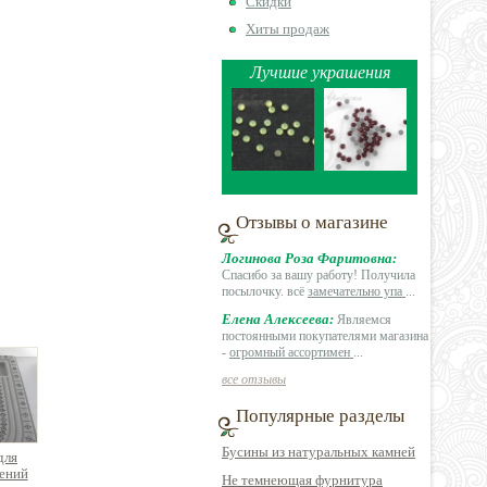
Скидки
Хиты продаж
Лучшие украшения
Отзывы о магазине
Логинова Роза Фаритовна:
Спасибо за вашу работу! Получила
посылочку. всё
замечательно упа
...
Елена Алексеева:
Являемся
постоянными покупателями магазина
-
огромный ассортимен
...
все отзывы
Популярные разделы
Бусины из натуральных камней
для
ений
Не темнеющая фурнитура