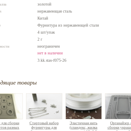
алла
золотой
л
нержавеющая сталь
Китай
е
Фурнитура из нержавеющей стали
4 шт/упак
2 г
ности
неограничен
нет в наличии
3.kk.stas-f075-26
одящие товары
 для сборки
Стартовый набор
Эластичная нить
Органайзер 
етов разных
фурнитуры для
(спандекс, жилка
сборки украш