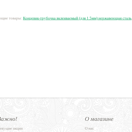
40 руб.
46 руб.
190 руб.
1
ующие товары:
Концевик-трубочка вклеиваемый (для 1.5мм) нержавеющая сталь
Важно!
О магазине
екущие акции
О нас