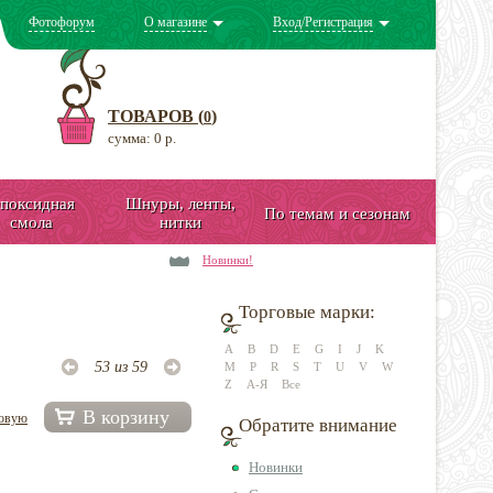
Фотофорум
О магазине
Вход/Регистрация
ТОВАРОВ (
)
0
сумма: 0 р.
поксидная
Шнуры, ленты,
По темам и сезонам
смола
нитки
Новинки!
Торговые марки:
A
B
D
E
G
I
J
K
53 из 59
M
P
R
S
T
U
V
W
Z
А-Я
Все
В корзину
довую
Обратите внимание
Новинки