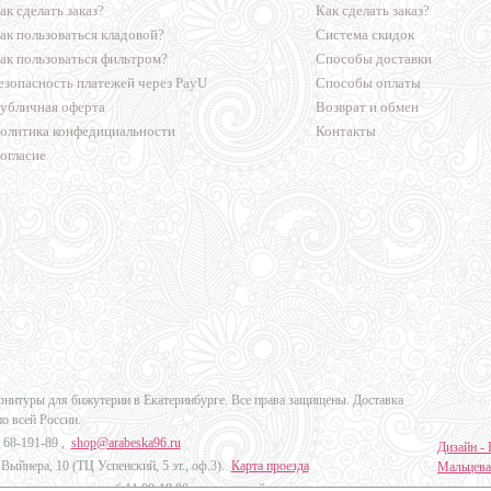
ак сделать заказ?
Как сделать заказ?
ак пользоваться кладовой?
Система скидок
ак пользоваться фильтром?
Способы доставки
езопасность платежей через PayU
Способы оплаты
убличная оферта
Возврат и обмен
олитика конфедициальности
Контакты
огласие
урнитуры для бижутерии в Екатеринбурге. Все права защищены. Доставка
по всей России.
 68-191-89
,
shop@arabeska96.ru
Дизайн - 
Выйнера, 10 (ТЦ Успенский, 5 эт., оф.3).
Карта проезда
Мальцева
ов и выходных: пн-сб 11:00-19:00, вс выходной