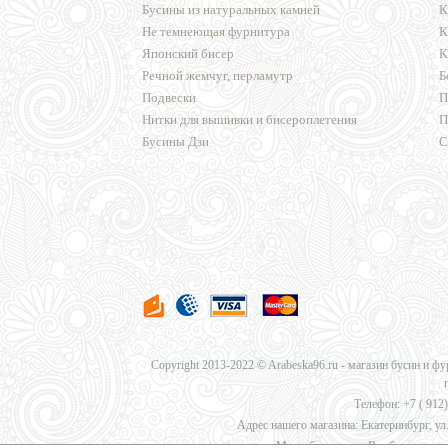
Бусины из натуральных камней
К
Не темнеющая фурнитура
К
Японский бисер
К
Речной жемчуг, перламутр
Б
Подвески
П
Нитки для вышивки и бисероплетения
П
Бусины Дзи
С
Copyright 2013-2022 © Arabeska96.ru - магазин бусин и ф
Телефон: +7 (
912)
Адрес нашего магазина: Екатеринбург, ул.
Мы работаем для Вас без перерыв