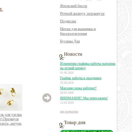
Японский бисер
б.
Речной жемчуг, перламутр
Подвески
Нитки для вышивки и
бисероплетения
Бусины Дзи
Новости
Изменения графика работы магазина
на летний период
03.06.2026
График работы в праздники
29.04.2026
Магазин снова работает!
28.03.2026
ВНИМАНИЕ! Мы переезжаем!
13.03.2026
все новости
ль для узелка
Зажим для ленты
Держатель для узелка
Держат
т) Премиум
нержавеющая сталь
(каллот) Премиум
(ка
Товар дня
олота, латунь
18К позолота, латунь
Пре