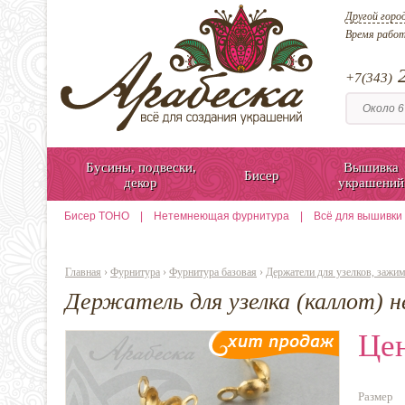
Другой горо
Время рабо
2
+7(343)
Бусины, подвески,
Вышивка
Бисер
декор
украшений
Бисер TOHO
|
Нетемнеющая фурнитура
|
Всё для вышивки
Главная
›
Фурнитура
›
Фурнитура базовая
›
Держатели для узелков, зажи
Держатель для узелка (каллот)
Цен
Размер