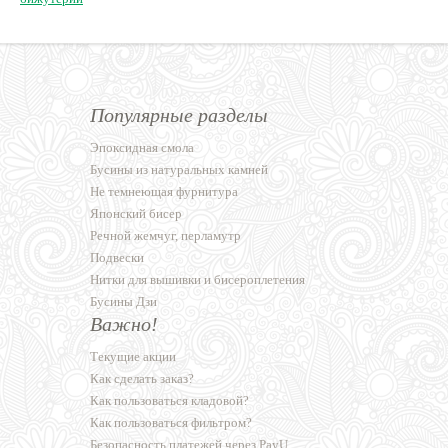
Популярные разделы
Эпоксидная смола
Бусины из натуральных камней
Не темнеющая фурнитура
Японский бисер
Речной жемчуг, перламутр
Подвески
Нитки для вышивки и бисероплетения
Бусины Дзи
Важно!
Текущие акции
Как сделать заказ?
Как пользоваться кладовой?
Как пользоваться фильтром?
Безопасность платежей через PayU