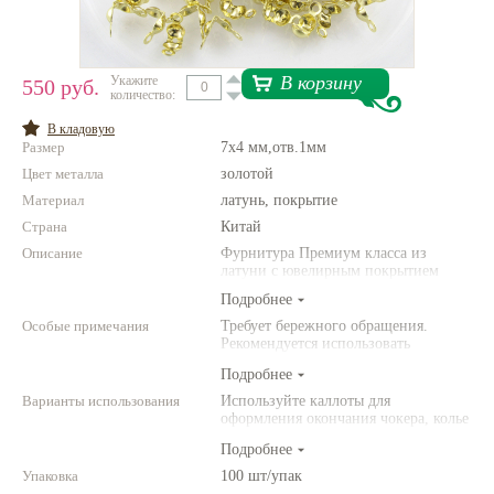
Нетемнеющая фурнитура
Всё для вышивки
В корзину
Укажите
550 руб.
количество:
Проволока
В кладовую
Размер
7x4 мм,отв.1мм
Натуральные камни
Цвет металла
золотой
Каталог
Материал
латунь, покрытие
Страна
Новинки!
Китай
Описание
Фурнитура Премиум класса из
латуни с ювелирным покрытием
Фотофорум
О магазине
Подробнее
Особые примечания
Требует бережного обращения.
Рекомендуется использовать
инструменты (например,
Подробнее
американского производства).
Варианты использования
Используйте каллоты для
оформления окончания чокера, колье
или браслета из бисера или других
Подробнее
легкий бусин. Вам также
понадобятся кримпы и ювелирный
Упаковка
100 шт/упак
тросик