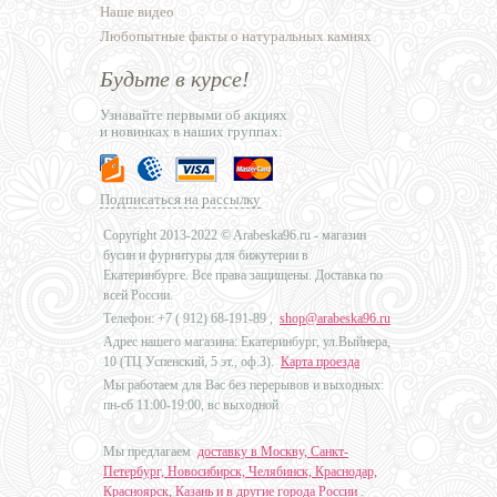
Наше видео
Любопытные факты о натуральных камнях
Будьте в курсе!
Узнавайте первыми об акциях
и новинках в наших группах:
Подписаться на рассылку
Copyright 2013-2022 © Arabeska96.ru - магазин
бусин и фурнитуры для бижутерии в
Екатеринбурге. Все права защищены. Доставка по
всей России.
Телефон: +7 (
912) 68-191-89
,
shop@arabeska96.ru
Адрес нашего магазина: Екатеринбург, ул.Выйнера,
10 (ТЦ Успенский, 5 эт., оф.3).
Карта проезда
Мы работаем для Вас без перерывов и выходных:
пн-сб 11:00-19:00, вс выходной
Мы предлагаем
доставку в Москву, Санкт-
Петербург, Новосибирск, Челябинск, Краснодар,
Красноярск, Казань и в другие города России
.