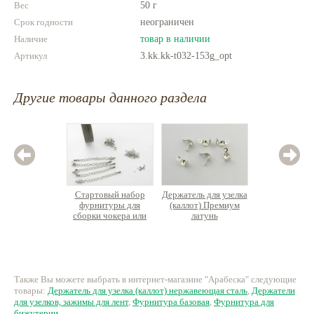
Вес
50 г
Срок годности
неограничен
Наличие
товар в наличии
Артикул
3.kk.kk-t032-153g_opt
Другие товары данного раздела
Стартовый набор
Держатель для узелка
ОПТ. Де
фурнитуры для
(каллот) Премиум
узелка
сборки чокера или
латунь
Прем
браслета (на 5
позоло
украшений)
872 руб.
25 руб.
55
Также Вы можете выбрать в интернет-магазине "Арабеска" следующие
товары:
Держатель для узелка (каллот) нержавеющая сталь
,
Держатели
для узелков, зажимы для лент
,
Фурнитура базовая
,
Фурнитура для
бижутерии