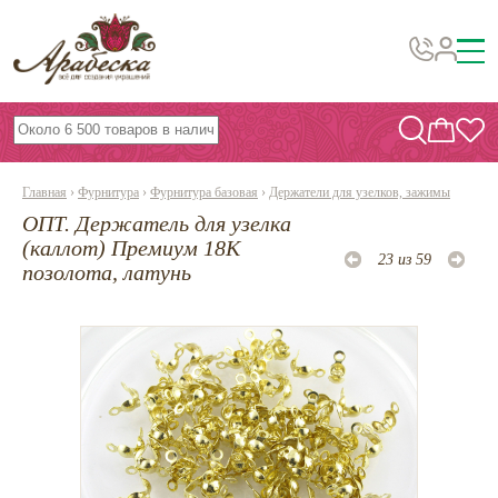
Бусины, подвески, декор
Бисер
Главная
›
Фурнитура
›
Фурнитура базовая
›
Держатели для узелков, зажимы
Вышивка украшений
ОПТ. Держатель для узелка
Фурнитура
(каллот) Премиум 18К
23 из 59
позолота, латунь
Проволока
Инструменты и материалы
Эпоксидная смола
Шнуры, ленты, нитки
По темам и сезонам
Бисер TOHO