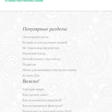
Популярные разделы
Эпоксидная смола
Бусины из натуральных камней
Не темнеющая фурнитура
Японский бисер
Речной жемчуг, перламутр
Подвески
Нитки для вышивки и бисероплетения
Бусины Дзи
Важно!
Текущие акции
Как сделать заказ?
Как пользоваться кладовой?
Как пользоваться фильтром?
Безопасность платежей через PayU