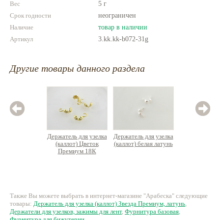
Вес
5 г
Срок годности
неограничен
Наличие
товар в наличии
Артикул
3.kk.kk-b072-31g
Другие товары данного раздела
Держатель для узелка
Держатель для узелка
Старто
(каллот) Цветок
(каллот) белая латунь
фурни
Премиум 18К
сборки 
позолота, латунь
брасл
укр
85 руб.
270 руб.
87
Также Вы можете выбрать в интернет-магазине "Арабеска" следующие
товары:
Держатель для узелка (каллот) Звезда Премиум, латунь
,
Держатели для узелков, зажимы для лент
,
Фурнитура базовая
,
Фурнитура для бижутерии