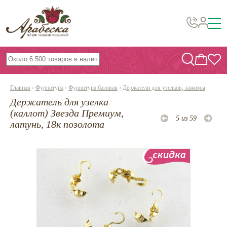
Бусины, подвески, декор
Бисер
Главная
›
Фурнитура
›
Фурнитура базовая
›
Держатели для узелков, зажимы
Вышивка украшений
Держатель для узелка
Фурнитура
(каллот) Звезда Премиум,
5 из 59
латунь, 18к позолота
Проволока
Инструменты и материалы
Эпоксидная смола
Шнуры, ленты, нитки
По темам и сезонам
Бисер TOHO