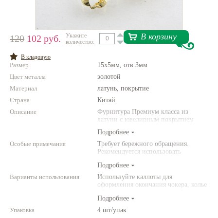
Нетемнеющая фурнитура
Всё для вышивки
В корзину
Укажите
120
102 руб.
количество:
Проволока
В кладовую
Размер
15х5мм, отв.3мм
Натуральные камни
Цвет металла
золотой
Каталог
Материал
латунь, покрытие
Страна
Новинки!
Китай
Описание
Фурнитура Премиум класса из
латуни с ювелирным покрытием
Фотофорум
О магазине
Подробнее
Особые примечания
Требует бережного обращения.
Рекомендуется использовать
инструменты (например,
Подробнее
американского производства).
Варианты использования
Используйте каллоты для
оформления окончания чокера, колье
или браслета из бисера или других
Подробнее
легкий бусин. Вам также
понадобятся кримпы и ювелирный
Упаковка
4 шт/упак
тросик