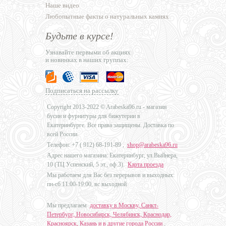
Наше видео
Любопытные факты о натуральных камнях
Будьте в курсе!
Узнавайте первыми об акциях
и новинках в наших группах:
Подписаться на рассылку
Copyright 2013-2022 © Arabeska96.ru - магазин
бусин и фурнитуры для бижутерии в
Екатеринбурге. Все права защищены. Доставка по
всей России.
Телефон: +7 (
912) 68-191-89
,
shop@arabeska96.ru
Адрес нашего магазина: Екатеринбург, ул.Выйнера,
10 (ТЦ Успенский, 5 эт., оф.3).
Карта проезда
Мы работаем для Вас без перерывов и выходных:
пн-сб 11:00-19:00, вс выходной
Мы предлагаем
доставку в Москву, Санкт-
Петербург, Новосибирск, Челябинск, Краснодар,
Красноярск, Казань и в другие города России
.