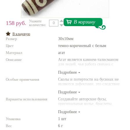
Нетемнеющая фурнитура
Всё для вышивки
В корзину
Укажите
158 руб.
количество:
Проволока
В кладовую
Размер
30х10мм
Натуральные камни
Цвет
темно-коричневый с белым
Каталог
Материал
агат
Описание
Новинки!
Агат является камнем-талисманом
для людей, чья работа связана с
постоянным общением. Агат
Подробнее
Фотофорум
защищает от энергетического
О магазине
"вампиризма" со стороны других
Особые примечания
Сколы и потертости на бусинах не
людей и способствет укреплению
являются дефектами, это следствие
внутренних сил человека.
неоднородной структуры
Подробнее
природного камня. Цвет и размер
товара может отличаться от
Варианты использования
Создавайте авторские бусы,
представленных на фото.
оригинальные колье, браслеты,
броши и другие украшения.
Подробнее
Комбинируйте различные цвета и
размеры. Фантазируйте!
Упаковка
1 шт
Вес
6 г