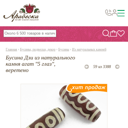
Бусины, подвески, декор
Бисер
Главная
›
Бусины, подвески, декор
›
Бусины
›
Из натуральных камней
Вышивка украшений
Бусина Дзи из натурального
Фурнитура
камня агат "5 глаз",
59 из 3388
веретено
Проволока
Инструменты и материалы
Эпоксидная смола
Шнуры, ленты, нитки
По темам и сезонам
Бисер TOHO