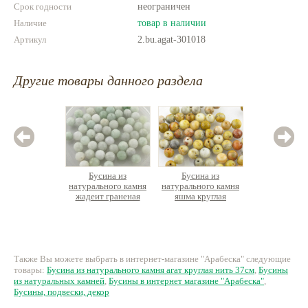
Срок годности
неограничен
Наличие
товар в наличии
Артикул
2.bu.agat-301018
Другие товары данного раздела
Бусина из
Бусина из
Бус
натурального камня
натурального камня
натурал
жадеит граненая
яшма круглая
лава ву
гальван
к
21 руб.
10 руб.
8
Также Вы можете выбрать в интернет-магазине "Арабеска" следующие
товары:
Бусина из натурального камня агат круглая нить 37см
,
Бусины
из натуральных камней
,
Бусины в интернет магазине "Арабеска"
,
Бусины, подвески, декор