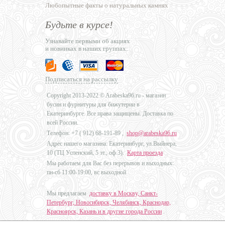
Любопытные факты о натуральных камнях
Будьте в курсе!
Узнавайте первыми об акциях
и новинках в наших группах:
Подписаться на рассылку
Copyright 2013-2022 © Arabeska96.ru - магазин
бусин и фурнитуры для бижутерии в
Екатеринбурге. Все права защищены. Доставка по
всей России.
Телефон: +7 (
912) 68-191-89
,
shop@arabeska96.ru
Адрес нашего магазина: Екатеринбург, ул.Выйнера,
10 (ТЦ Успенский, 5 эт., оф.3).
Карта проезда
Мы работаем для Вас без перерывов и выходных:
пн-сб 11:00-19:00, вс выходной
Мы предлагаем
доставку в Москву, Санкт-
Петербург, Новосибирск, Челябинск, Краснодар,
Красноярск, Казань и в другие города России
.