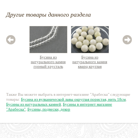
Другие товары данного раздела
Бусина из
Бусина из
Бус
натурального камня
натурального камня
натурал
горный хрусталь
кварц круглая
родони
круглая нить 40см
395 руб.
22 руб.
3
Также Вы можете выбрать в интернет-магазине "Арабеска" следующие
товары:
Бусина из вулканической лавы округлая пористая, нить 18см
,
Бусины из натуральных камней
,
Бусины в интернет магазине
"Арабеска"
,
Бусины, подвески, декор