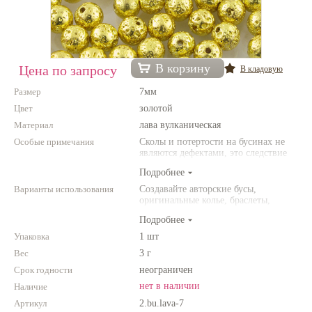
Нетемнеющая фурнитура
Всё для вышивки
В корзину
Цена по запросу
В кладовую
Проволока
Размер
7мм
Натуральные камни
Цвет
золотой
Каталог
Материал
лава вулканическая
Особые примечания
Сколы и потертости на бусинах не
Новинки!
являются дефектами, это следствие
неоднородной структуры
Подробнее
природного материала. Цвет и
Фотофорум
размер товара может отличаться от
О магазине
Варианты использования
Создавайте авторские бусы,
представленных на фото.
оригинальные колье, браслеты,
броши и другие украшения.
Подробнее
Комбинируйте различные цвета и
размеры. Фантазируйте!
Упаковка
1 шт
Вес
3 г
Срок годности
неограничен
нет в наличии
Наличие
Артикул
2.bu.lava-7