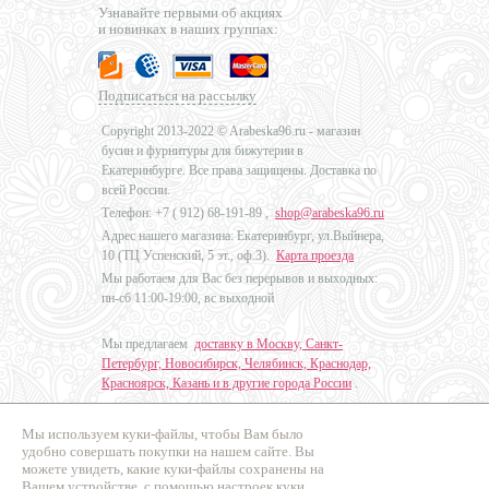
Узнавайте первыми об акциях
и новинках в наших группах:
Подписаться на рассылку
Copyright 2013-2022 © Arabeska96.ru - магазин
бусин и фурнитуры для бижутерии в
Екатеринбурге. Все права защищены. Доставка по
всей России.
Телефон: +7 (
912) 68-191-89
,
shop@arabeska96.ru
Адрес нашего магазина: Екатеринбург, ул.Выйнера,
10 (ТЦ Успенский, 5 эт., оф.3).
Карта проезда
Мы работаем для Вас без перерывов и выходных:
пн-сб 11:00-19:00, вс выходной
Мы предлагаем
доставку в Москву, Санкт-
Петербург, Новосибирск, Челябинск, Краснодар,
Красноярск, Казань и в другие города России
.
Мы используем куки-файлы, чтобы Вам было
Дизайн - Наталья Мальцева
удобно совершать покупки на нашем сайте. Вы
можете увидеть, какие куки-файлы сохранены на
Продвижение сайтов
Вашем устройстве, с помощью настроек куки