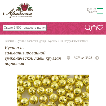
Бусины, подвески, декор
Бисер
Главная
›
Бусины, подвески, декор
›
Бусины
›
Из натуральных камней
Вышивка украшений
Бусина из
Фурнитура
гальванизированной
вулканической лавы круглая
3073 из 3394
Проволока
пористая
Инструменты и материалы
Эпоксидная смола
Шнуры, ленты, нитки
По темам и сезонам
Бисер TOHO