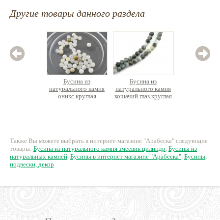
Другие товары данного раздела
Бусина из
Бусина из
Бус
натурального камня
натурального камня
натурал
оникс круглая
кошачий глаз круглая
ага
граненая, нить 39см
9 руб.
500 руб.
4
Также Вы можете выбрать в интернет-магазине "Арабеска" следующие
товары:
Бусина из натурального камня змеевик цилиндр
,
Бусины из
натуральных камней
,
Бусины в интернет магазине "Арабеска"
,
Бусины,
подвески, декор