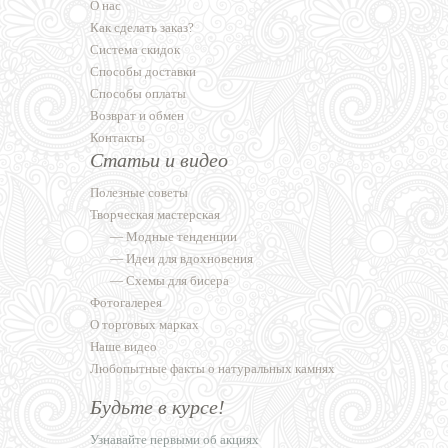
О нас
Как сделать заказ?
Система скидок
Способы доставки
Способы оплаты
Возврат и обмен
Контакты
Статьи и видео
Полезные советы
Творческая мастерская
—
Модные тенденции
—
Идеи для вдохновения
—
Схемы для бисера
Фотогалерея
О торговых марках
Наше видео
Любопытные факты о натуральных камнях
Будьте в курсе!
Узнавайте первыми об акциях