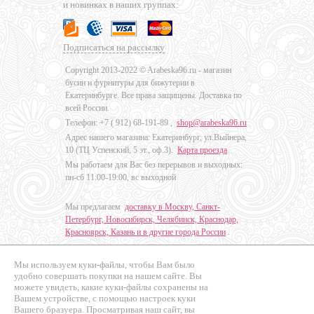
и новинках в наших группах:
Подписаться на рассылку
Copyright 2013-2022 © Arabeska96.ru - магазин
бусин и фурнитуры для бижутерии в
Екатеринбурге. Все права защищены. Доставка по
всей России.
Телефон: +7 (
912) 68-191-89
,
shop@arabeska96.ru
Адрес нашего магазина: Екатеринбург, ул.Выйнера,
10 (ТЦ Успенский, 5 эт., оф.3).
Карта проезда
Мы работаем для Вас без перерывов и выходных:
пн-сб 11:00-19:00, вс выходной
Мы предлагаем
доставку в Москву, Санкт-
Петербург, Новосибирск, Челябинск, Краснодар,
Красноярск, Казань и в другие города России
.
Мы используем куки-файлы, чтобы Вам было
Дизайн - Наталья Мальцева
удобно совершать покупки на нашем сайте. Вы
можете увидеть, какие куки-файлы сохранены на
Продвижение сайтов
Вашем устройстве, с помощью настроек куки
Промо Эксперт
Вашего бразуера. Просматривая наш сайт, вы