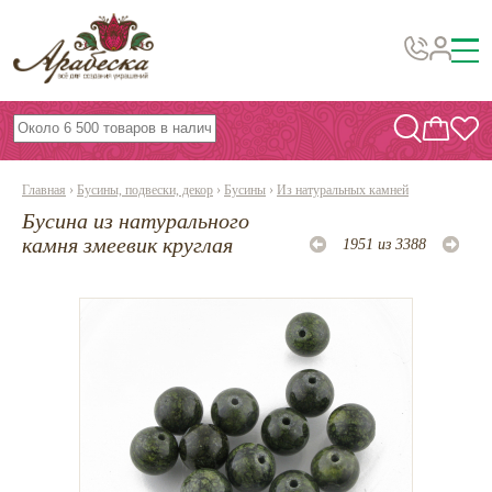
Бусины, подвески, декор
Бисер
Главная
›
Бусины, подвески, декор
›
Бусины
›
Из натуральных камней
Вышивка украшений
Бусина из натурального
Фурнитура
камня змеевик круглая
1951 из 3388
Проволока
Инструменты и материалы
Эпоксидная смола
Шнуры, ленты, нитки
По темам и сезонам
Бисер TOHO