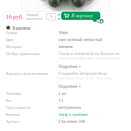
Нетемнеющая фурнитура
В корзину
Укажите
16 руб.
количество:
Всё для вышивки
В кладовую
Проволока
Размер
10мм
Цвет
Натуральные камни
серо-зеленый пятнистый
Материал
змеевик
Каталог
Особые примечания
Сколы и потертости на бусинах не
являются дефектами, это следствие
Новинки!
неоднородной структуры
Подробнее
природного камня. Цвет и размер
товара может отличаться от
Варианты использования
Создавайте авторские бусы,
Фотофорум
представленных на фото.
оригинальные колье, браслеты,
О магазине
броши и другие украшения.
Подробнее
Комбинируйте различные цвета и
размеры. Фантазируйте!
Упаковка
1 шт
Вес
3 г
Срок годности
неограничен
Наличие
товар в наличии
Артикул
2.bu.zmeev-100