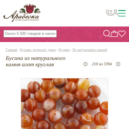
Бусины, подвески, декор
Бисер
Главная
›
Бусины, подвески, декор
›
Бусины
›
Из натуральных камней
Вышивка украшений
Бусина из натурального
Фурнитура
камня агат круглая
210 из 3394
Проволока
Инструменты и материалы
Эпоксидная смола
Шнуры, ленты, нитки
По темам и сезонам
Бисер TOHO