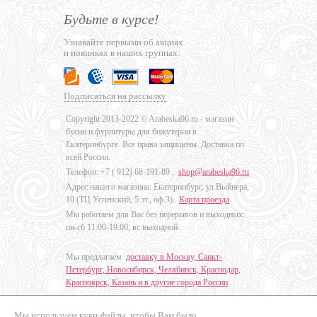
Будьте в курсе!
Узнавайте первыми об акциях
и новинках в наших группах:
Подписаться на рассылку
Copyright 2013-2022 © Arabeska96.ru - магазин
бусин и фурнитуры для бижутерии в
Екатеринбурге. Все права защищены. Доставка по
всей России.
Телефон: +7 (
912) 68-191-89
,
shop@arabeska96.ru
Адрес нашего магазина: Екатеринбург, ул.Выйнера,
10 (ТЦ Успенский, 5 эт., оф.3).
Карта проезда
Мы работаем для Вас без перерывов и выходных:
пн-сб 11:00-19:00, вс выходной
Мы предлагаем
доставку в Москву, Санкт-
Петербург, Новосибирск, Челябинск, Краснодар,
Красноярск, Казань и в другие города России
.
Мы используем куки-файлы, чтобы Вам было