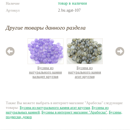
Наличие
товар в наличии
Артикул
2.bu.agat-107
Другие товары данного раздела
Бусина из
Бусина из
Бус
натурального камня
натурального камня
натурал
кальцит круглая
агат круглая
лава
по
15 руб.
28 руб.
8
Также Вы можете выбрать в интернет-магазине "Арабеска" следующие
товары:
Бусина из натурального камня агат круглая
,
Бусины из
натуральных камней
,
Бусины в интернет магазине "Арабеска"
,
Бусины,
подвески, декор