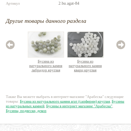
Артикул
2.bu.agat-84
Другие товары данного раздела
Бусина из
Бусина из
Бус
натурального камня
натурального камня
вулканич
лабрадор круглая
кварц круглая
к
16 руб.
10 руб.
1
Также Вы можете выбрать в интернет-магазине "Арабеска" следующие
товары:
Бусина из натурального камня агат (сапфирин) круглая
,
Бусины
из натуральных камней
,
Бусины в интернет магазине "Арабеска"
,
Бусины, подвески, декор