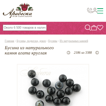
Бусины, подвески, декор
Бисер
Главная
›
Бусины, подвески, декор
›
Бусины
›
Из натуральных камней
Вышивка украшений
Бусина из натурального
Фурнитура
камня агата круглая
2186 из 3388
Проволока
Инструменты и материалы
Эпоксидная смола
Шнуры, ленты, нитки
По темам и сезонам
Бисер TOHO