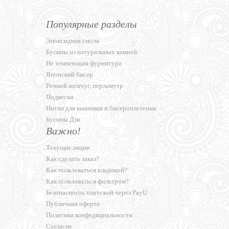
Популярные разделы
Эпоксидная смола
Бусины из натуральных камней
Не темнеющая фурнитура
Японский бисер
Речной жемчуг, перламутр
Подвески
Нитки для вышивки и бисероплетения
Бусины Дзи
Важно!
Текущие акции
Как сделать заказ?
Как пользоваться кладовой?
Как пользоваться фильтром?
Безопасность платежей через PayU
Публичная оферта
Политика конфедициальности
Согласие