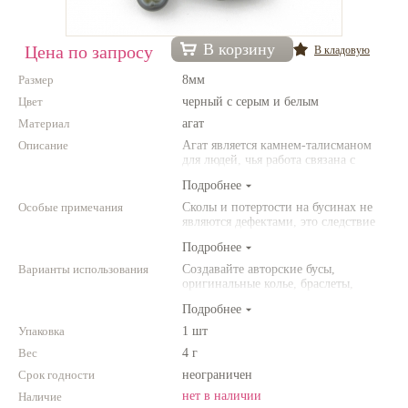
Нетемнеющая фурнитура
В корзину
Цена по запросу
В кладовую
Всё для вышивки
Размер
8мм
Проволока
Цвет
черный с серым и белым
Материал
Натуральные камни
агат
Описание
Агат является камнем-талисманом
Каталог
для людей, чья работа связана с
постоянным общением. Агат
Подробнее
Новинки!
защищает от энергетического
"вампиризма" со стороны других
Особые примечания
Сколы и потертости на бусинах не
людей и способствет укреплению
являются дефектами, это следствие
Фотофорум
внутренних сил человека.
неоднородной структуры
О магазине
Подробнее
природного камня. Цвет и размер
товара может отличаться от
Варианты использования
Создавайте авторские бусы,
представленных на фото.
оригинальные колье, браслеты,
броши и другие украшения.
Подробнее
Комбинируйте различные цвета и
размеры. Фантазируйте!
Упаковка
1 шт
Вес
4 г
Срок годности
неограничен
нет в наличии
Наличие