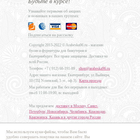
Будьте в курсе!
Узнавайте первыми об акциях
и новинках в наших группах:
Подписаться на рассылку
Copyright 2013-2022 © Arabeska96.ru - магазин
бусин и фурнитуры для бижутерии в
Екатеринбурге. Все права защищены. Доставка по
всей России.
Телефон: +7 (
912) 68-191-89
,
shop@arabeska96.ru
Адрес нашего магазина: Екатеринбург, ул.Выйнера,
10 (ТЦ Успенский, 5 эт., оф.3).
Карта проезда
Мы работаем для Вас без перерывов и выходных:
пн-сб 11:00-19:00, вс выходной
Мы предлагаем
доставку в Москву, Санкт-
Петербург, Новосибирск, Челябинск, Краснодар,
Красноярск, Казань и в другие города России
.
Мы используем куки-файлы, чтобы Вам было
Дизайн - Наталья Мальцева
удобно совершать покупки на нашем сайте. Вы