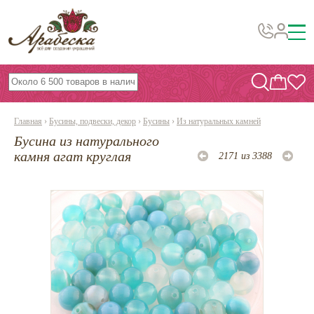
Бусины, подвески, декор
Бисер
Главная
›
Бусины, подвески, декор
›
Бусины
›
Из натуральных камней
Вышивка украшений
Бусина из натурального
Фурнитура
камня агат круглая
2171 из 3388
Проволока
Инструменты и материалы
Эпоксидная смола
Шнуры, ленты, нитки
По темам и сезонам
Бисер TOHO