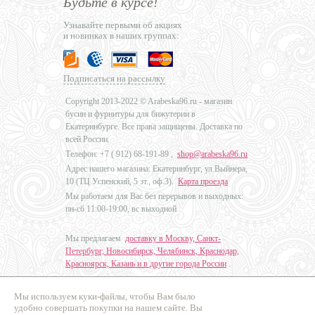
Будьте в курсе!
Узнавайте первыми об акциях
и новинках в наших группах:
Подписаться на рассылку
Copyright 2013-2022 © Arabeska96.ru - магазин
бусин и фурнитуры для бижутерии в
Екатеринбурге. Все права защищены. Доставка по
всей России.
Телефон: +7 (
912) 68-191-89
,
shop@arabeska96.ru
Адрес нашего магазина: Екатеринбург, ул.Выйнера,
10 (ТЦ Успенский, 5 эт., оф.3).
Карта проезда
Мы работаем для Вас без перерывов и выходных:
пн-сб 11:00-19:00, вс выходной
Мы предлагаем
доставку в Москву, Санкт-
Петербург, Новосибирск, Челябинск, Краснодар,
Красноярск, Казань и в другие города России
.
Мы используем куки-файлы, чтобы Вам было
Дизайн - Наталья Мальцева
удобно совершать покупки на нашем сайте. Вы