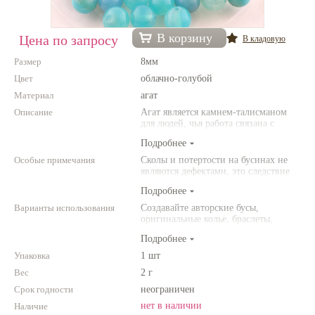
Нетемнеющая фурнитура
В корзину
Цена по запросу
В кладовую
Всё для вышивки
Размер
8мм
Проволока
Цвет
облачно-голубой
Материал
Натуральные камни
агат
Описание
Агат является камнем-талисманом
Каталог
для людей, чья работа связана с
постоянным общением. Агат
Подробнее
Новинки!
защищает от энергетического
"вампиризма" со стороны других
Особые примечания
Сколы и потертости на бусинах не
людей и способствет укреплению
являются дефектами, это следствие
Фотофорум
внутренних сил человека.
неоднородной структуры
О магазине
Подробнее
природного камня. Цвет и размер
товара может отличаться от
Варианты использования
Создавайте авторские бусы,
представленных на фото.
оригинальные колье, браслеты,
броши и другие украшения.
Подробнее
Комбинируйте различные цвета и
размеры. Фантазируйте!
Упаковка
1 шт
Вес
2 г
Срок годности
неограничен
нет в наличии
Наличие