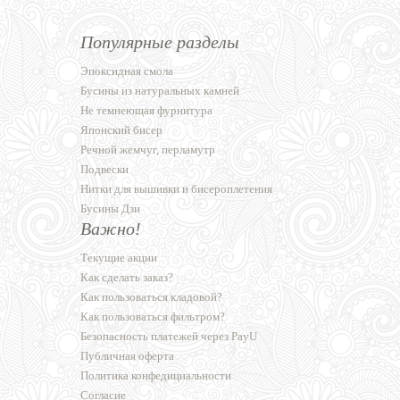
Популярные разделы
Эпоксидная смола
Бусины из натуральных камней
Не темнеющая фурнитура
Японский бисер
Речной жемчуг, перламутр
Подвески
Нитки для вышивки и бисероплетения
Бусины Дзи
Важно!
Текущие акции
Как сделать заказ?
Как пользоваться кладовой?
Как пользоваться фильтром?
Безопасность платежей через PayU
Публичная оферта
Политика конфедициальности
Согласие