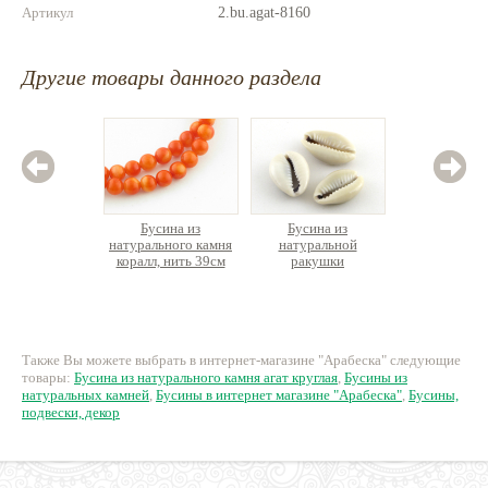
Артикул
2.bu.agat-8160
Другие товары данного раздела
Бусина из
Бусина из
Бус
натурального камня
натуральной
натурал
коралл, нить 39см
ракушки
змеевик
430 руб.
15 руб.
44
Также Вы можете выбрать в интернет-магазине "Арабеска" следующие
товары:
Бусина из натурального камня агат круглая
,
Бусины из
натуральных камней
,
Бусины в интернет магазине "Арабеска"
,
Бусины,
подвески, декор