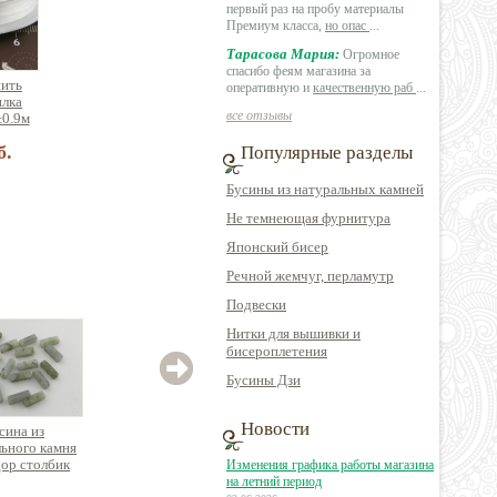
первый раз на пробу материалы
Премиум класса,
но опас
...
Тарасова Мария:
Огромное
спасибо феям магазина за
нить
оперативную и
качественную раб
...
илка
все отзывы
±0.9м
б.
Популярные разделы
Бусины из натуральных камней
Не темнеющая фурнитура
Японский бисер
Речной жемчуг, перламутр
Подвески
Нитки для вышивки и
бисероплетения
Бусины Дзи
Новости
сина из
Бусина из
Бусина из
ьного камня
натурального камня
натурального камня
на
ор столбик
солнечный камень
яшма камбаба
мине
Изменения графика работы магазина
круглую граненую
округлая
на летний период