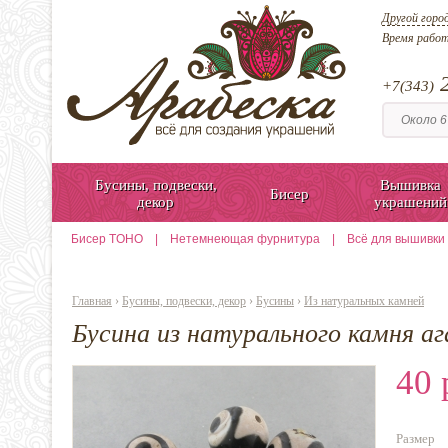
Другой горо
Время рабо
2
+7(343)
Бусины, подвески,
Вышивка
Бисер
декор
украшений
Бисер TOHO
|
Нетемнеющая фурнитура
|
Всё для вышивки
Главная
›
Бусины, подвески, декор
›
Бусины
›
Из натуральных камней
Бусина из натурального камня ага
40 
Размер