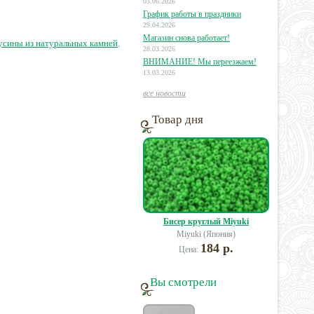
03.06.2026
График работы в праздники
29.04.2026
0 руб.
33 руб.
12 руб.
Магазин снова работает!
усины из натуральных камней
,
28.03.2026
ВНИМАНИЕ! Мы переезжаем!
13.03.2026
все новости
Товар дня
Бисер круглый Miyuki
Miyuki (Япония)
184 р.
Цена:
Вы смотрели