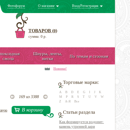
Фотофорум
О магазине
Вход/Регистрация
ТОВАРОВ (
)
0
сумма: 0 р.
поксидная
Шнуры, ленты,
По темам и сезонам
смола
нитки
Новинки!
Торговые марки:
A
B
D
E
G
I
J
K
169 из 3388
M
P
R
S
T
U
V
W
Z
А-Я
Все
В корзину
довую
Статьи раздела
Как формируется родонит:
камень утренней зари