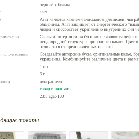
черный с белым
л
агат
е
Агат является камнем-талисманом для людей, чья ра
общением. Агат защищает от энергетического "вам
людей и способствет укреплению внутренних сил че
примечания
Сколы и потертости на бусинах не являются дефекта
неоднородной структуры природного камня. Цвет и
отличаться от представленных на фото.
 использования
Создавайте авторские бусы, оригинальные колье, бр
украшения. Комбинируйте различные цвета и разме
1 шт
6 г
ности
неограничен
товар в наличии
2.bu.agat-100
одящие товары