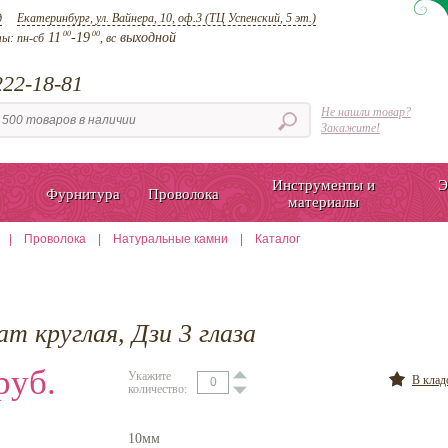
д
Екатеринбург, ул. Вайнера, 10, оф.3 (ТЦ Успенский, 5 эт.)
00
00
11
-19
выходной
ты:
пн-сб
, вс
22-18-81
Не нашли товар?
Закажите!
Инструменты и
Э
Фурнитура
Проволока
материалы
|
Проволока
|
Натуральные камни
|
Каталог
т круглая, Дзи 3 глаза
руб.
Укажите
В кла
количество:
10мм