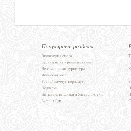
Популярные разделы
Эпоксидная смола
Т
Бусины из натуральных камней
К
Не темнеющая фурнитура
К
Японский бисер
К
Речной жемчуг, перламутр
Б
Подвески
П
Нитки для вышивки и бисероплетения
П
Бусины Дзи
С