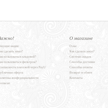
Важно!
О магазине
екущие акции
О нас
ак сделать заказ?
Как сделать заказ?
ак пользоваться кладовой?
Система скидок
ак пользоваться фильтром?
Способы доставки
езопасность платежей через PayU
Способы оплаты
убличная оферта
Возврат и обмен
олитика конфедициальности
Контакты
огласие