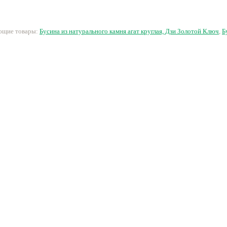
40 руб.
29 руб.
125 руб.
3
ующие товары:
Бусина из натурального камня агат круглая, Дзи Золотой Ключ
,
Б