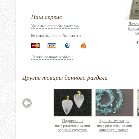
Наш сервис
Лоток
Удобные способы доставки
брасл
ди
Безопасные способы оплаты
3
Легкий возврат и обмен
Другие товары данного раздела
Зажим
нержав
Цен
Подвеска из
Бусина имитация
натурального камня
натурального камня
горный хрусталь
аквакварц галька,
сердце вытянутое
нить 39см