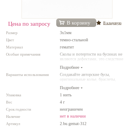
Нетемнеющая фурнитура
Всё для вышивки
В корзину
Цена по запросу
В кладовую
Проволока
Размер
3х1мм
Цвет
темно-стальной
Натуральные камни
Материал
гематит
Каталог
Особые примечания
Сколы и потертости на бусинах не
являются дефектами, это следствие
Новинки!
неоднородной структуры
Подробнее
природного камня. Цвет и размер
товара может отличаться от
Варианты использования
Создавайте авторские бусы,
Фотофорум
представленных на фото.
оригинальные колье, браслеты,
О магазине
броши и другие украшения.
Подробнее
Комбинируйте различные цвета и
размеры. Фантазируйте!
Упаковка
1 нить
Вес
4 г
Срок годности
неограничен
нет в наличии
Наличие
Артикул
2.bu.gemat-312