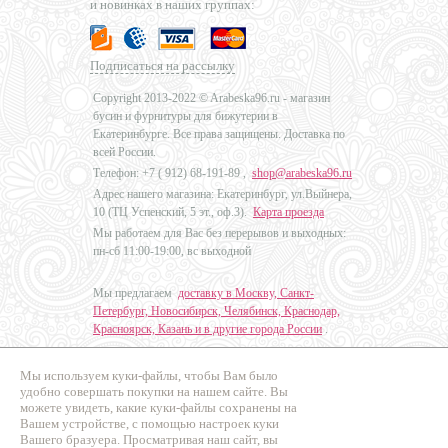
и новинках в наших группах:
Подписаться на рассылку
Copyright 2013-2022 © Arabeska96.ru - магазин
бусин и фурнитуры для бижутерии в
Екатеринбурге. Все права защищены. Доставка по
всей России.
Телефон: +7 (
912) 68-191-89
,
shop@arabeska96.ru
Адрес нашего магазина: Екатеринбург, ул.Выйнера,
10 (ТЦ Успенский, 5 эт., оф.3).
Карта проезда
Мы работаем для Вас без перерывов и выходных:
пн-сб 11:00-19:00, вс выходной
Мы предлагаем
доставку в Москву, Санкт-
Петербург, Новосибирск, Челябинск, Краснодар,
Красноярск, Казань и в другие города России
.
Мы используем куки-файлы, чтобы Вам было
Дизайн - Наталья Мальцева
удобно совершать покупки на нашем сайте. Вы
можете увидеть, какие куки-файлы сохранены на
Продвижение сайтов
Вашем устройстве, с помощью настроек куки
Промо Эксперт
Вашего бразуера. Просматривая наш сайт, вы