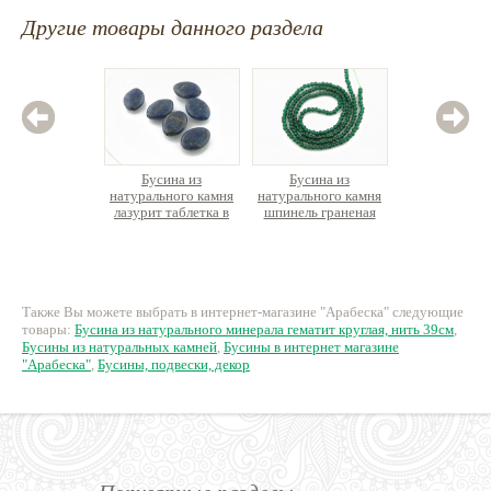
Другие товары данного раздела
Бусина из
Бусина из
Бус
натурального камня
натурального камня
нату
лазурит таблетка в
шпинель граненая
минера
форме навет
ок.36см
круглая
нит
17 руб.
290 руб.
50
Также Вы можете выбрать в интернет-магазине "Арабеска" следующие
товары:
Бусина из натурального минерала гематит круглая, нить 39см
,
Бусины из натуральных камней
,
Бусины в интернет магазине
"Арабеска"
,
Бусины, подвески, декор