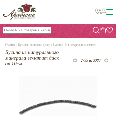
Бусины, подвески, декор
Бисер
Главная
›
Бусины, подвески, декор
›
Бусины
›
Из натуральных камней
Вышивка украшений
Бусина из натурального
Фурнитура
минерала гематит диск
2795 из 3388
ок.10см
Проволока
Инструменты и материалы
Эпоксидная смола
Шнуры, ленты, нитки
По темам и сезонам
Бисер TOHO