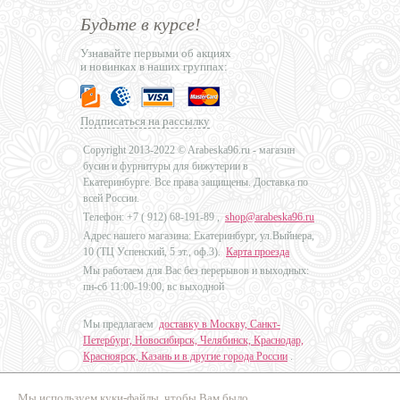
Будьте в курсе!
Узнавайте первыми об акциях
и новинках в наших группах:
Подписаться на рассылку
Copyright 2013-2022 © Arabeska96.ru - магазин
бусин и фурнитуры для бижутерии в
Екатеринбурге. Все права защищены. Доставка по
всей России.
Телефон: +7 (
912) 68-191-89
,
shop@arabeska96.ru
Адрес нашего магазина: Екатеринбург, ул.Выйнера,
10 (ТЦ Успенский, 5 эт., оф.3).
Карта проезда
Мы работаем для Вас без перерывов и выходных:
пн-сб 11:00-19:00, вс выходной
Мы предлагаем
доставку в Москву, Санкт-
Петербург, Новосибирск, Челябинск, Краснодар,
Красноярск, Казань и в другие города России
.
Мы используем куки-файлы, чтобы Вам было