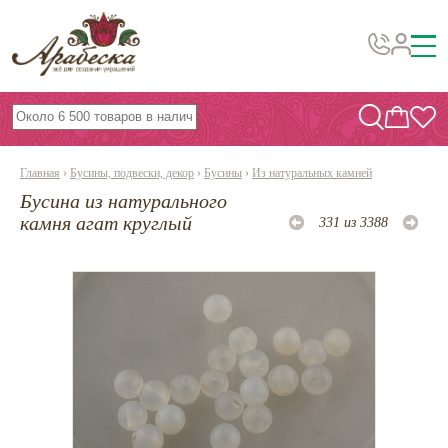
Бусины, подвески, декор
Бисер
Главная
›
Бусины, подвески, декор
›
Бусины
›
Из натуральных камней
Вышивка украшений
Бусина из натурального
Фурнитура
камня агат круглый
331 из 3388
Проволока
Инструменты и материалы
Эпоксидная смола
Шнуры, ленты, нитки
По темам и сезонам
Бисер TOHO