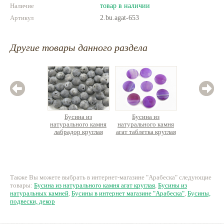
Наличие
товар в наличии
Артикул
2.bu.agat-653
Другие товары данного раздела
Бусина из
Бусина из
Бус
натурального камня
натурального камня
нату
лабрадор круглая
агат таблетка круглая
минера
кр
8 руб.
28 руб.
2
Также Вы можете выбрать в интернет-магазине "Арабеска" следующие
товары:
Бусина из натурального камня агат круглая
,
Бусины из
натуральных камней
,
Бусины в интернет магазине "Арабеска"
,
Бусины,
подвески, декор