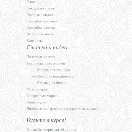
О нас
Как сделать заказ?
Система скидок
Способы доставки
Способы оплаты
Возврат и обмен
Контакты
Статьи и видео
Полезные советы
Творческая мастерская
—
Модные тенденции
—
Идеи для вдохновения
—
Схемы для бисера
Фотогалерея
О торговых марках
Наше видео
Любопытные факты о натуральных камнях
Будьте в курсе!
Узнавайте первыми об акциях