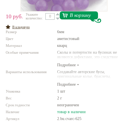
Нетемнеющая фурнитура
В корзину
Укажите
10 руб.
количество:
Всё для вышивки
В кладовую
Проволока
Размер
6мм
Цвет
Натуральные камни
аметистовый
Материал
кварц
Каталог
Особые примечания
Сколы и потертости на бусинах не
являются дефектами, это следствие
Новинки!
неоднородной структуры
Подробнее
природного камня. Цвет и размер
товара может отличаться от
Варианты использования
Создавайте авторские бусы,
Фотофорум
представленных на фото.
оригинальные колье, браслеты,
О магазине
броши и другие украшения.
Подробнее
Комбинируйте различные цвета и
размеры. Фантазируйте!
Упаковка
1 шт
Вес
2 г
Срок годности
неограничен
Наличие
товар в наличии
Артикул
2.bu.cvarc-625