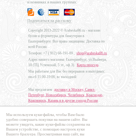
и новинках в наших группах:
Подписаться на рассылку
Copyright 2013-2022 © Arabeska96.ru - магазин
бусин и фурнитуры для бижутерии в
Екатеринбурге. Все права защищены. Доставка по
всей России.
Телефон: +7 (
912) 68-191-89
,
shop@arabeska96.ru
Адрес нашего магазина: Екатеринбург, ул.Выйнера,
10 (ТЦ Успенский, 5 эт., оф.3).
Карта проезда
Мы работаем для Вас без перерывов и выходных:
пн-сб 11:00-19:00, вс выходной
Мы предлагаем
доставку в Москву, Санкт-
Петербург, Новосибирск, Челябинск, Краснодар,
Красноярск, Казань и в другие города России
.
Мы используем куки-файлы, чтобы Вам было
Дизайн - Наталья Мальцева
удобно совершать покупки на нашем сайте. Вы
можете увидеть, какие куки-файлы сохранены на
Продвижение сайтов
Вашем устройстве, с помощью настроек куки
Промо Эксперт
Вашего бразуера. Просматривая наш сайт, вы