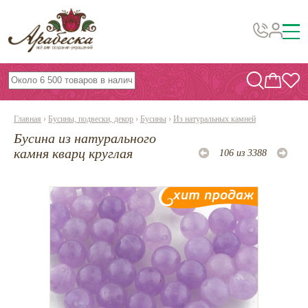
Бусины, подвески, декор
Бисер
Главная
›
Бусины, подвески, декор
›
Бусины
›
Из натуральных камней
Вышивка украшений
Бусина из натурального
Фурнитура
камня кварц круглая
106 из 3388
Проволока
Инструменты и материалы
Эпоксидная смола
Шнуры, ленты, нитки
По темам и сезонам
Бисер TOHO