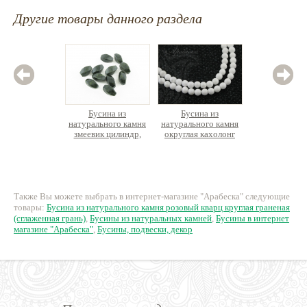
Другие товары данного раздела
Бусина из
Бусина из
Бус
натурального камня
натурального камня
нату
змеевик цилиндр,
округлая кахолонг
минерал
закрученная вдоль
ок.39см
круглая
оси
22 руб.
448 руб.
18
Также Вы можете выбрать в интернет-магазине "Арабеска" следующие
товары:
Бусина из натурального камня розовый кварц круглая граненая
(сглаженная грань)
,
Бусины из натуральных камней
,
Бусины в интернет
магазине "Арабеска"
,
Бусины, подвески, декор