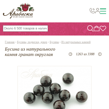
Бусины, подвески, декор
Бисер
Главная
›
Бусины, подвески, декор
›
Бусины
›
Из натуральных камней
Вышивка украшений
Бусина из натурального
Фурнитура
камня гранат округлая
1263 из 3388
Проволока
Инструменты и материалы
Эпоксидная смола
Шнуры, ленты, нитки
По темам и сезонам
Бисер TOHO