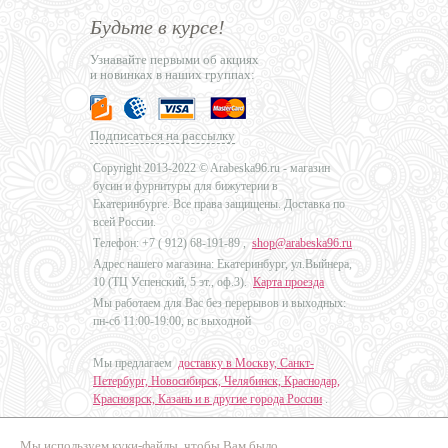
Будьте в курсе!
Узнавайте первыми об акциях
и новинках в наших группах:
Подписаться на рассылку
Copyright 2013-2022 © Arabeska96.ru - магазин
бусин и фурнитуры для бижутерии в
Екатеринбурге. Все права защищены. Доставка по
всей России.
Телефон: +7 (
912) 68-191-89
,
shop@arabeska96.ru
Адрес нашего магазина: Екатеринбург, ул.Выйнера,
10 (ТЦ Успенский, 5 эт., оф.3).
Карта проезда
Мы работаем для Вас без перерывов и выходных:
пн-сб 11:00-19:00, вс выходной
Мы предлагаем
доставку в Москву, Санкт-
Петербург, Новосибирск, Челябинск, Краснодар,
Красноярск, Казань и в другие города России
.
Мы используем куки-файлы, чтобы Вам было