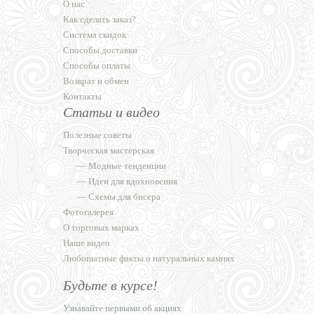
О нас
Как сделать заказ?
Система скидок
Способы доставки
Способы оплаты
Возврат и обмен
Контакты
Статьи и видео
Полезные советы
Творческая мастерская
—
Модные тенденции
—
Идеи для вдохновения
—
Схемы для бисера
Фотогалерея
О торговых марках
Наше видео
Любопытные факты о натуральных камнях
Будьте в курсе!
Узнавайте первыми об акциях