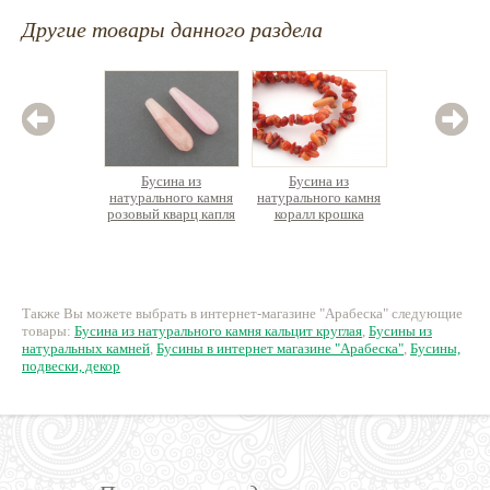
Другие товары данного раздела
Бусина из
Бусина из
Бус
натурального камня
натурального камня
натурал
розовый кварц капля
коралл крошка
лабрадо
ок.39см
25 руб.
280 руб.
3
Также Вы можете выбрать в интернет-магазине "Арабеска" следующие
товары:
Бусина из натурального камня кальцит круглая
,
Бусины из
натуральных камней
,
Бусины в интернет магазине "Арабеска"
,
Бусины,
подвески, декор