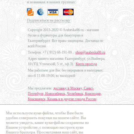
и новинках в наших группах:
Подписаться на рассылку
Copyright 2013-2022 © Arabeska96.ru - магазин
бусин и фурнитуры для бижутерии в
Екатеринбурге. Все права защищены. Доставка по
всей России.
Телефон: +7 (
912) 68-191-89
,
shop@arabeska96.ru
Адрес нашего магазина: Екатеринбург, ул.Выйнера,
10 (ТЦ Успенский, 5 эт., оф.3).
Карта проезда
Мы работаем для Вас без перерывов и выходных:
пн-сб 11:00-19:00, вс выходной
Мы предлагаем
доставку в Москву, Санкт-
Петербург, Новосибирск, Челябинск, Краснодар,
Красноярск, Казань и в другие города России
.
Мы используем куки-файлы, чтобы Вам было
Дизайн - Наталья Мальцева
удобно совершать покупки на нашем сайте. Вы
можете увидеть, какие куки-файлы сохранены на
Продвижение сайтов
Вашем устройстве, с помощью настроек куки
Промо Эксперт
Вашего бразуера. Просматривая наш сайт, вы