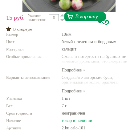
Нетемнеющая фурнитура
В корзину
Укажите
15 руб.
количество:
Всё для вышивки
В кладовую
Проволока
Размер
10мм
Цвет
Натуральные камни
белый с зеленым и бордовым
Материал
кальцит
Каталог
Особые примечания
Сколы и потертости на бусинах не
являются дефектами, это следствие
Новинки!
неоднородной структуры
Подробнее
природного камня. Цвет и размер
товара может отличаться от
Варианты использования
Создавайте авторские бусы,
Фотофорум
представленных на фото.
оригинальные колье, браслеты,
О магазине
броши и другие украшения.
Подробнее
Комбинируйте различные цвета и
размеры. Фантазируйте!
Упаковка
1 шт
Вес
7 г
Срок годности
неограничен
Наличие
товар в наличии
Артикул
2.bu.calc-101