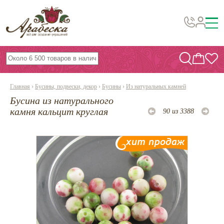
Бусины, подвески, декор
Бисер
Главная
›
Бусины, подвески, декор
›
Бусины
›
Из натуральных камней
Вышивка украшений
Бусина из натурального
Фурнитура
камня кальцит круглая
90 из 3388
Проволока
Инструменты и материалы
Эпоксидная смола
Шнуры, ленты, нитки
По темам и сезонам
Бисер TOHO