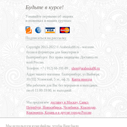
Будьте в курсе!
Узнавайте первыми об акциях
и новинках в наших группах:
Подписаться на рассылку
Copyright 2013-2022 © Arabeska96.ru - магазин
бусин и фурнитуры для бижутерии в
Екатеринбурге. Все права защищены. Доставка по
всей России.
Телефон: +7 (
912) 68-191-89
,
shop@arabeska96.ru
Адрес нашего магазина: Екатеринбург, ул.Выйнера,
10 (ТЦ Успенский, 5 эт., оф.3).
Карта проезда
Мы работаем для Вас без перерывов и выходных:
пн-сб 11:00-19:00, вс выходной
Мы предлагаем
доставку в Москву, Санкт-
Петербург, Новосибирск, Челябинск, Краснодар,
Красноярск, Казань и в другие города России
.
Мы используем куки-файлы, чтобы Вам было