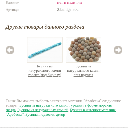
нет в наличии
Наличие
Артикул
2.bu.tigr-802
Другие товары данного раздела
Бусина из
Бусина из
Бус
натурального камня
натурального камня
натурал
говлит (под бирюзу)
агат круглая
кварц
диск Хейши ок.10см
кругла
ок.40шт.
155 руб.
8 руб.
1
Также Вы можете выбрать в интернет-магазине "Арабеска" следующие
товары:
Бусина из натурального камня туркенит в форме морская
звезда
,
Бусины из натуральных камней
,
Бусины в интернет магазине
"Арабеска"
,
Бусины, подвески, декор