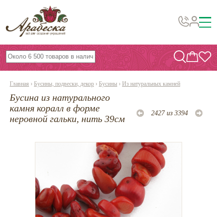
Бусины, подвески, декор
Бисер
Главная
›
Бусины, подвески, декор
›
Бусины
›
Из натуральных камней
Вышивка украшений
Бусина из натурального
Фурнитура
камня коралл в форме
2427 из 3394
неровной гальки, нить 39см
Проволока
Инструменты и материалы
Эпоксидная смола
Шнуры, ленты, нитки
По темам и сезонам
Бисер TOHO