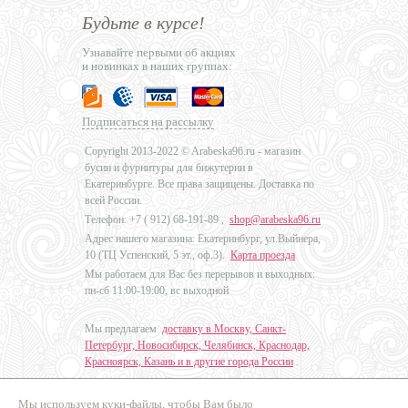
Будьте в курсе!
Узнавайте первыми об акциях
и новинках в наших группах:
Подписаться на рассылку
Copyright 2013-2022 © Arabeska96.ru - магазин
бусин и фурнитуры для бижутерии в
Екатеринбурге. Все права защищены. Доставка по
всей России.
Телефон: +7 (
912) 68-191-89
,
shop@arabeska96.ru
Адрес нашего магазина: Екатеринбург, ул.Выйнера,
10 (ТЦ Успенский, 5 эт., оф.3).
Карта проезда
Мы работаем для Вас без перерывов и выходных:
пн-сб 11:00-19:00, вс выходной
Мы предлагаем
доставку в Москву, Санкт-
Петербург, Новосибирск, Челябинск, Краснодар,
Красноярск, Казань и в другие города России
.
Мы используем куки-файлы, чтобы Вам было