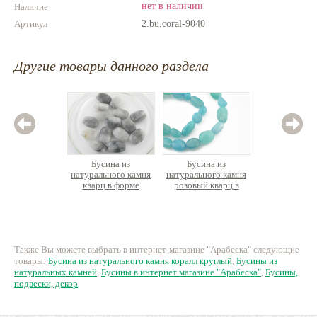
нет в наличии
Наличие
Артикул
2.bu.coral-9040
Другие товары данного раздела
Бусина из
Бусина из
Бусина
натурального камня
натурального камня
малахи
кварц в форме
розовый кварц в
гр
овальной таблетки
форме гальки, нить
19см
30 руб.
260 руб.
9
Также Вы можете выбрать в интернет-магазине "Арабеска" следующие
товары:
Бусина из натурального камня коралл круглый
,
Бусины из
натуральных камней
,
Бусины в интернет магазине "Арабеска"
,
Бусины,
подвески, декор