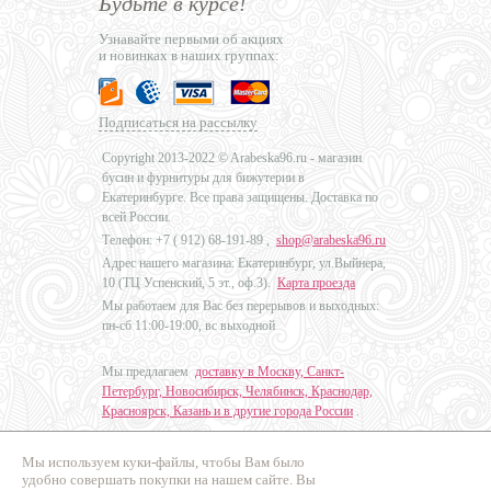
Будьте в курсе!
Узнавайте первыми об акциях
и новинках в наших группах:
Подписаться на рассылку
Copyright 2013-2022 © Arabeska96.ru - магазин
бусин и фурнитуры для бижутерии в
Екатеринбурге. Все права защищены. Доставка по
всей России.
Телефон: +7 (
912) 68-191-89
,
shop@arabeska96.ru
Адрес нашего магазина: Екатеринбург, ул.Выйнера,
10 (ТЦ Успенский, 5 эт., оф.3).
Карта проезда
Мы работаем для Вас без перерывов и выходных:
пн-сб 11:00-19:00, вс выходной
Мы предлагаем
доставку в Москву, Санкт-
Петербург, Новосибирск, Челябинск, Краснодар,
Красноярск, Казань и в другие города России
.
Мы используем куки-файлы, чтобы Вам было
Дизайн - Наталья Мальцева
удобно совершать покупки на нашем сайте. Вы