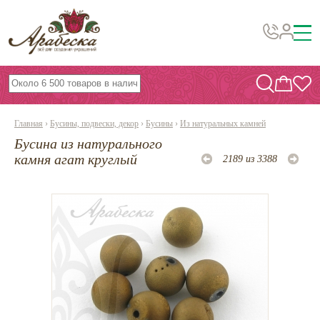
Бусины, подвески, декор
Бисер
Главная
›
Бусины, подвески, декор
›
Бусины
›
Из натуральных камней
Вышивка украшений
Бусина из натурального
Фурнитура
камня агат круглый
2189 из 3388
Проволока
Инструменты и материалы
Эпоксидная смола
Шнуры, ленты, нитки
По темам и сезонам
Бисер TOHO