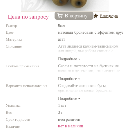
Нетемнеющая фурнитура
В корзину
Цена по запросу
В кладовую
Всё для вышивки
Размер
8мм
Проволока
Цвет
матовый бронзовый с эффектом друз
Материал
Натуральные камни
агат
Описание
Агат является камнем-талисманом
Каталог
для людей, чья работа связана с
постоянным общением. Агат
Подробнее
Новинки!
защищает от энергетического
"вампиризма" со стороны других
Особые примечания
Сколы и потертости на бусинах не
людей и способствет укреплению
являются дефектами, это следствие
Фотофорум
внутренних сил человека.
неоднородной структуры
О магазине
Подробнее
природного камня. Цвет и размер
товара может отличаться от
Варианты использования
Создавайте авторские бусы,
представленных на фото.
оригинальные колье, браслеты,
броши и другие украшения.
Подробнее
Комбинируйте различные цвета и
размеры. Фантазируйте!
Упаковка
1 шт
Вес
3 г
Срок годности
неограничен
нет в наличии
Наличие