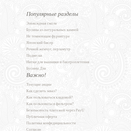
Популярные разделы
Эпоксидная смола
Бусины из натуральных камней
Не темнеющая фурнитура
Японский бисер
Речной жемчуг, перламутр
Подвески
Нитки для вышивки и бисероплетения
Бусины Дзи
Важно!
Текущие акции
Как сделать заказ?
Как пользоваться кладовой?
Как пользоваться фильтром?
Безопасность платежей через PayU
Публичная оферта
Политика конфедициальности
Согласие