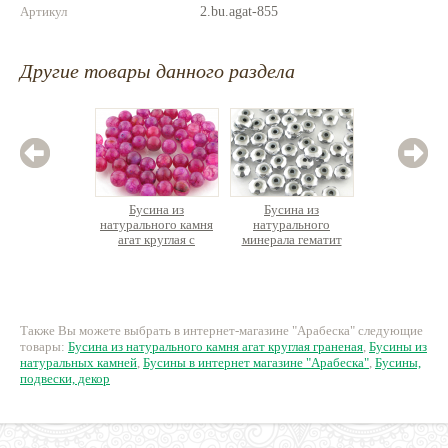
Артикул
2.bu.agat-855
Другие товары данного раздела
Бусина из
Бусина из
Бус
натурального камня
натурального
натурал
агат круглая с
минерала гематит
горный
эффектом крокелюра
диск граненый
рублены
11 руб.
7 руб.
13
Также Вы можете выбрать в интернет-магазине "Арабеска" следующие
товары:
Бусина из натурального камня агат круглая граненая
,
Бусины из
натуральных камней
,
Бусины в интернет магазине "Арабеска"
,
Бусины,
подвески, декор