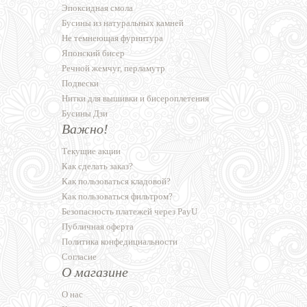
Эпоксидная смола
Бусины из натуральных камней
Не темнеющая фурнитура
Японский бисер
Речной жемчуг, перламутр
Подвески
Нитки для вышивки и бисероплетения
Бусины Дзи
Важно!
Текущие акции
Как сделать заказ?
Как пользоваться кладовой?
Как пользоваться фильтром?
Безопасность платежей через PayU
Публичная оферта
Политика конфедициальности
Согласие
О магазине
О нас