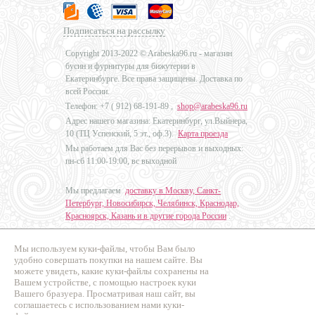
Подписаться на рассылку
Copyright 2013-2022 © Arabeska96.ru - магазин
бусин и фурнитуры для бижутерии в
Екатеринбурге. Все права защищены. Доставка по
всей России.
Телефон: +7 (
912) 68-191-89
,
shop@arabeska96.ru
Адрес нашего магазина: Екатеринбург, ул.Выйнера,
10 (ТЦ Успенский, 5 эт., оф.3).
Карта проезда
Мы работаем для Вас без перерывов и выходных:
пн-сб 11:00-19:00, вс выходной
Мы предлагаем
доставку в Москву, Санкт-
Петербург, Новосибирск, Челябинск, Краснодар,
Красноярск, Казань и в другие города России
.
Мы используем куки-файлы, чтобы Вам было
Дизайн - Наталья Мальцева
удобно совершать покупки на нашем сайте. Вы
можете увидеть, какие куки-файлы сохранены на
Продвижение сайтов
Вашем устройстве, с помощью настроек куки
Промо Эксперт
Вашего бразуера. Просматривая наш сайт, вы
соглашаетесь с использованием нами куки-