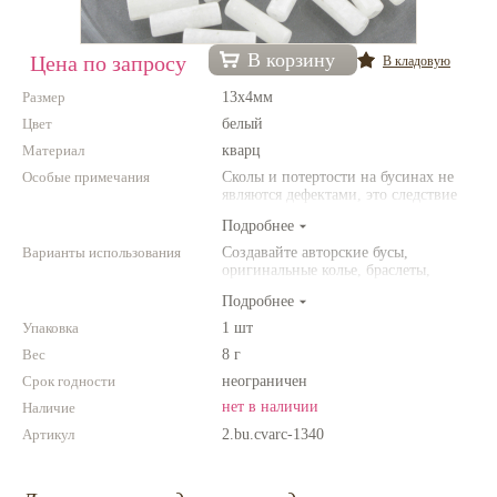
Нетемнеющая фурнитура
В корзину
Цена по запросу
В кладовую
Всё для вышивки
Размер
13х4мм
Проволока
Цвет
белый
Материал
Натуральные камни
кварц
Особые примечания
Сколы и потертости на бусинах не
Каталог
являются дефектами, это следствие
неоднородной структуры
Подробнее
Новинки!
природного камня. Цвет и размер
товара может отличаться от
Варианты использования
Создавайте авторские бусы,
представленных на фото.
оригинальные колье, браслеты,
Фотофорум
броши и другие украшения.
О магазине
Подробнее
Комбинируйте различные цвета и
размеры. Фантазируйте!
Упаковка
1 шт
Вес
8 г
Срок годности
неограничен
нет в наличии
Наличие
Артикул
2.bu.cvarc-1340