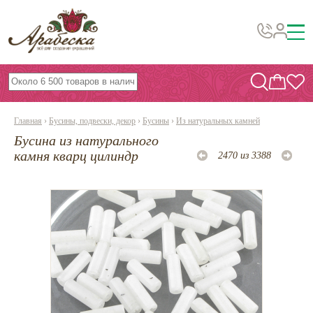
Бусины, подвески, декор
Бисер
Главная
›
Бусины, подвески, декор
›
Бусины
›
Из натуральных камней
Вышивка украшений
Бусина из натурального
Фурнитура
камня кварц цилиндр
2470 из 3388
Проволока
Инструменты и материалы
Эпоксидная смола
Шнуры, ленты, нитки
По темам и сезонам
Бисер TOHO