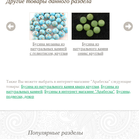
Другие товары данного раздела
Бусина мозаика из
Бусина из
Бус
натуральных камней
натурального камня
натурал
с гелиотисом, круглая
оникс круглый
яшма
18 руб.
16 руб.
9
Также Вы можете выбрать в интернет-магазине "Арабеска" следующие
товары:
Бусина из натурального камня кварц круглая
,
Бусины из
натуральных камней
,
Бусины в интернет магазине "Арабеска"
,
Бусины,
подвески, декор
Популярные разделы