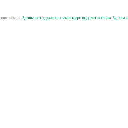
скошенными углами
53 руб.
140 руб.
39 руб.
3
ующие товары:
Бусина из натурального камня кварц округлая голтовка
,
Бусины и