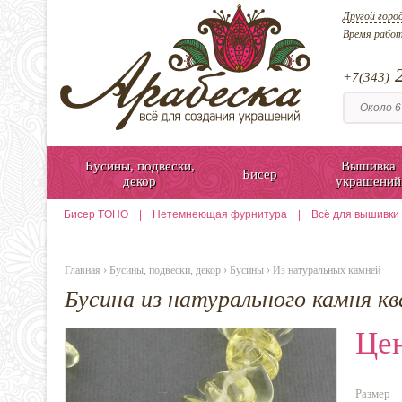
Другой горо
Время рабо
2
+7(343)
Бусины, подвески,
Вышивка
Бисер
декор
украшений
Бисер TOHO
|
Нетемнеющая фурнитура
|
Всё для вышивки
Главная
›
Бусины, подвески, декор
›
Бусины
›
Из натуральных камней
Бусина из натурального камня кв
Цен
Размер