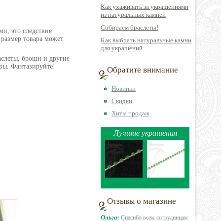
Как ухаживать за украшениями
из натуральных камней
Собираем браслеты!
ми, это следствие
 размер товара может
Как выбрать натуральные камни
для украшений
аслеты, броши и другие
ры. Фантазируйте!
Обратите внимание
Новинки
Скидки
Хиты продаж
Лучшие украшения
Отзывы о магазине
Ольга:
Спасибо всем сотрудницам