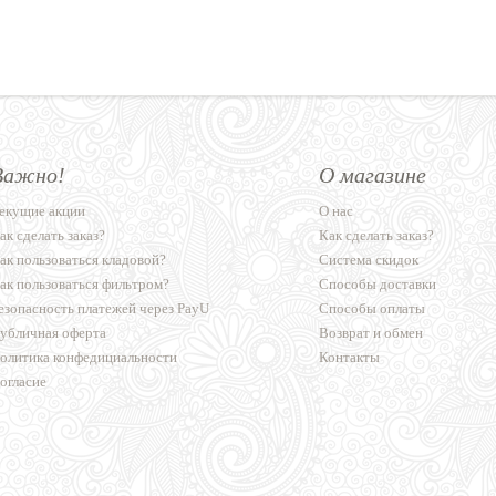
Важно!
О магазине
екущие акции
О нас
ак сделать заказ?
Как сделать заказ?
ак пользоваться кладовой?
Система скидок
ак пользоваться фильтром?
Способы доставки
езопасность платежей через PayU
Способы оплаты
убличная оферта
Возврат и обмен
олитика конфедициальности
Контакты
огласие