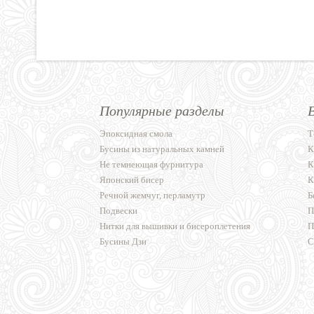
Популярные разделы
Эпоксидная смола
Т
Бусины из натуральных камней
К
Не темнеющая фурнитура
К
Японский бисер
К
Речной жемчуг, перламутр
Б
Подвески
П
Нитки для вышивки и бисероплетения
П
Бусины Дзи
С