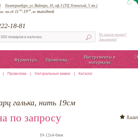
д
Екатеринбург, ул. Вайнера, 10, оф.3 (ТЦ Успенский, 5 эт.)
00
00
11
-19
выходной
ты:
пн-сб
, вс
22-18-81
Не нашли товар?
Закажите!
Инструменты и
Э
Фурнитура
Проволока
материалы
|
Проволока
|
Натуральные камни
|
Каталог
арц галька, нить 19см
а по запросу
В кла
10-12х4-6мм