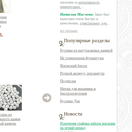
магазина за
оперативность,
внимательнос
...
Наталия Маслова:
Заказ был
орки
выполнен очень быстро и
зных
качественно,
единственное, одн
...
в
все отзывы
б.
Популярные разделы
Бусины из натуральных камней
Не темнеющая фурнитура
Японский бисер
Речной жемчуг, перламутр
Подвески
Нитки для вышивки и
бисероплетения
Бусины Дзи
Новости
сина из
Бусина из
Бусина из
ьного камня
натурального камня
натурального камня
натур
ый камень
морганит цилиндр
кварц круглая
я
Изменения графика работы магазина
яр) круглая
граненый
на летний период