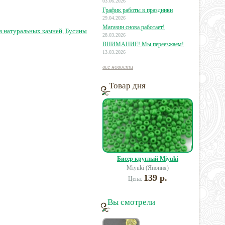
03.06.2026
График работы в праздники
29.04.2026
1 руб.
82 руб.
12 руб.
Магазин снова работает!
з натуральных камней
,
Бусины
28.03.2026
ВНИМАНИЕ! Мы переезжаем!
13.03.2026
все новости
Товар дня
Бисер круглый Miyuki
Miyuki (Япония)
139 р.
Цена:
Вы смотрели