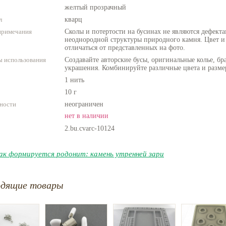
желтый прозрачный
л
кварц
примечания
Сколы и потертости на бусинах не являются дефекта
неоднородной структуры природного камня. Цвет и
отличаться от представленных на фото.
 использования
Создавайте авторские бусы, оригинальные колье, бр
украшения. Комбинируйте различные цвета и разме
1 нить
10 г
ности
неограничен
нет в наличии
2.bu.cvarc-10124
ак формируется родонит: камень утренней зари
одящие товары