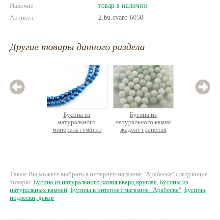
Наличие
товар в наличии
Артикул
2.bu.cvarc-6050
Другие товары данного раздела
Бусина из
Бусина из
Бус
натурального
натурального камня
натурал
минерала гематит
жадеит граненая
раухтоп
круглая, нить 39см
260 руб.
21 руб.
3
Также Вы можете выбрать в интернет-магазине "Арабеска" следующие
товары:
Бусина из натурального камня кварц круглая
,
Бусины из
натуральных камней
,
Бусины в интернет магазине "Арабеска"
,
Бусины,
подвески, декор