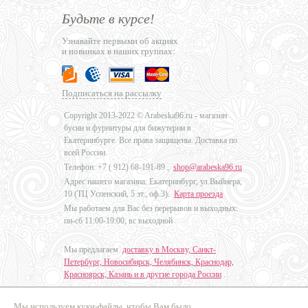
Будьте в курсе!
Узнавайте первыми об акциях
и новинках в наших группах:
Подписаться на рассылку
Copyright 2013-2022 © Arabeska96.ru - магазин
бусин и фурнитуры для бижутерии в
Екатеринбурге. Все права защищены. Доставка по
всей России.
Телефон: +7 (
912) 68-191-89
,
shop@arabeska96.ru
Адрес нашего магазина: Екатеринбург, ул.Выйнера,
10 (ТЦ Успенский, 5 эт., оф.3).
Карта проезда
Мы работаем для Вас без перерывов и выходных:
пн-сб 11:00-19:00, вс выходной
Мы предлагаем
доставку в Москву, Санкт-
Петербург, Новосибирск, Челябинск, Краснодар,
Красноярск, Казань и в другие города России
.
Мы используем куки-файлы, чтобы Вам было