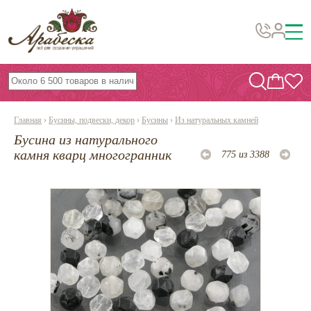
Бусины, подвески, декор
Бисер
Главная
›
Бусины, подвески, декор
›
Бусины
›
Из натуральных камней
Вышивка украшений
Бусина из натурального
Фурнитура
камня кварц многогранник
775 из 3388
Проволока
Инструменты и материалы
Эпоксидная смола
Шнуры, ленты, нитки
По темам и сезонам
Бисер TOHO