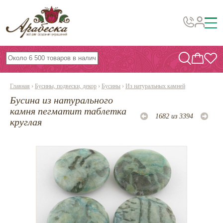
Бусины, подвески, декор
Бисер
Главная
›
Бусины, подвески, декор
›
Бусины
›
Из натуральных камней
Вышивка украшений
Бусина из натурального
Фурнитура
камня пегматит таблетка
1682 из 3394
круглая
Проволока
Инструменты и материалы
Эпоксидная смола
Шнуры, ленты, нитки
По темам и сезонам
Бисер TOHO