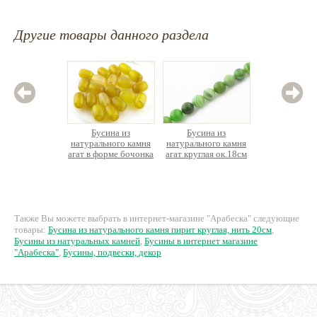
Другие товары данного раздела
Бусина из
Бусина из
Бус
натурального камня
натурального камня
натурал
агат в форме бочонка
агат круглая ок.18см
агат сре
ок.18шт.
62 руб.
370 руб.
59
Также Вы можете выбрать в интернет-магазине "Арабеска" следующие
товары:
Бусина из натурального камня пирит круглая, нить 20см
,
Бусины из натуральных камней
,
Бусины в интернет магазине
"Арабеска"
,
Бусины, подвески, декор