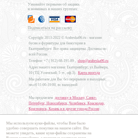
Узнавайте первыми об акциях
и новинках в наших группах:
Подписаться на рассылку
Copyright 2013-2022 © Arabeska96.ru - магазин
бусин и фурнитуры для бижутерии в
Екатеринбурге. Все права защищены. Доставка по
всей России.
Телефон: +7 (
912) 68-191-89
,
shop@arabeska96.ru
Адрес нашего магазина: Екатеринбург, ул.Выйнера,
10 (ТЦ Успенский, 5 эт., оф.3).
Карта проезда
Мы работаем для Вас без перерывов и выходных:
пн-сб 11:00-19:00, вс выходной
Мы предлагаем
доставку в Москву, Санкт-
Петербург, Новосибирск, Челябинск, Краснодар,
Красноярск, Казань и в другие города России
.
Мы используем куки-файлы, чтобы Вам было
Дизайн - Наталья Мальцева
удобно совершать покупки на нашем сайте. Вы
можете увидеть, какие куки-файлы сохранены на
Продвижение сайтов
Вашем устройстве, с помощью настроек куки