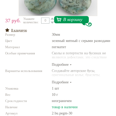
Нетемнеющая фурнитура
Всё для вышивки
В корзину
Укажите
37 руб.
количество:
Проволока
В кладовую
Размер
30мм
Натуральные камни
Цвет
зеленый мятный с серыми разводами
Каталог
Материал
пегматит
Особые примечания
Новинки!
Сколы и потертости на бусинах не
являются дефектами, это следствие
неоднородной структуры
Подробнее
Фотофорум
природного камня. Цвет и размер
О магазине
товара может отличаться от
Варианты использования
Создавайте авторские бусы,
представленных на фото.
оригинальные колье, браслеты,
броши и другие украшения.
Подробнее
Комбинируйте различные цвета и
размеры. Фантазируйте!
Упаковка
1 шт
Вес
10 г
Срок годности
неограничен
Наличие
товар в наличии
Артикул
2.bu.pegm-30