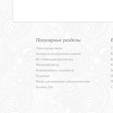
Популярные разделы
Эпоксидная смола
Т
Бусины из натуральных камней
К
Не темнеющая фурнитура
К
Японский бисер
К
Речной жемчуг, перламутр
Б
Подвески
П
Нитки для вышивки и бисероплетения
П
Бусины Дзи
С