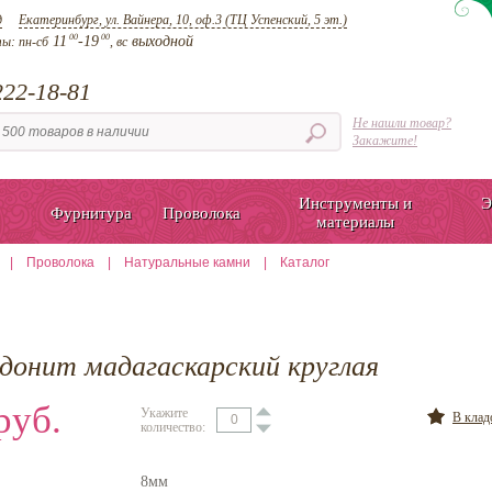
д
Екатеринбург, ул. Вайнера, 10, оф.3 (ТЦ Успенский, 5 эт.)
00
00
11
-19
выходной
ты:
пн-сб
, вс
22-18-81
Не нашли товар?
Закажите!
Инструменты и
Э
Фурнитура
Проволока
материалы
|
Проволока
|
Натуральные камни
|
Каталог
одонит мадагаскарский круглая
руб.
Укажите
В кла
количество:
8мм