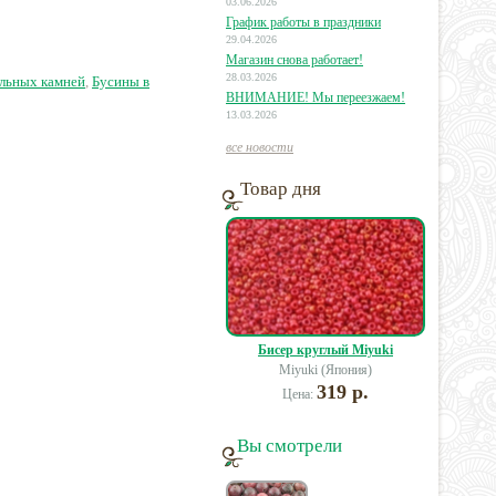
03.06.2026
График работы в праздники
29.04.2026
0 руб.
29 руб.
27 руб.
Магазин снова работает!
28.03.2026
альных камней
,
Бусины в
ВНИМАНИЕ! Мы переезжаем!
13.03.2026
все новости
Товар дня
Бисер круглый Miyuki
Miyuki (Япония)
319 р.
Цена:
Вы смотрели