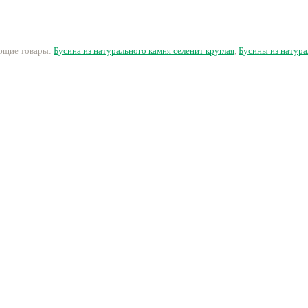
хлопковый жемчуг
кубика
65 руб.
12 руб.
34 руб.
2
ующие товары:
Бусина из натурального камня селенит круглая
,
Бусины из натур