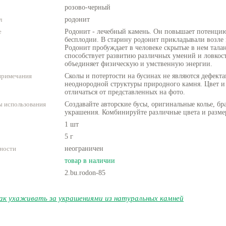
розово-черный
л
родонит
е
Родонит - лечебный камень. Он повышает потенцию
бесплодии. В старину родонит прикладывали возле 
Родонит пробуждает в человеке скрытые в нем тала
способствует развитию различных умений и ловкост
объединяет физическую и умственную энергии.
примечания
Сколы и потертости на бусинах не являются дефекта
неоднородной структуры природного камня. Цвет и
отличаться от представленных на фото.
 использования
Создавайте авторские бусы, оригинальные колье, бр
украшения. Комбинируйте различные цвета и разме
1 шт
5 г
ности
неограничен
товар в наличии
2.bu.rodon-85
ак ухаживать за украшениями из натуральных камней