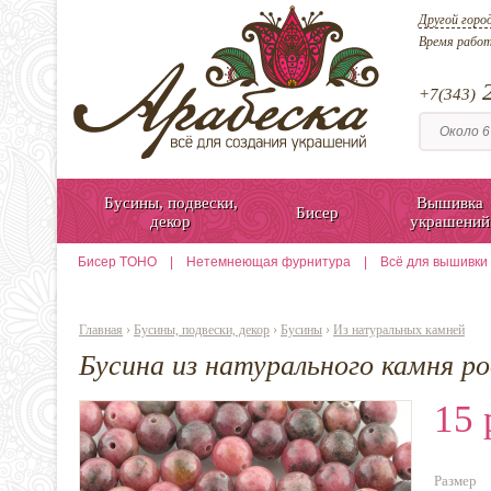
Другой горо
Время рабо
2
+7(343)
Бусины, подвески,
Вышивка
Бисер
декор
украшений
Бисер TOHO
|
Нетемнеющая фурнитура
|
Всё для вышивки
Главная
›
Бусины, подвески, декор
›
Бусины
›
Из натуральных камней
Бусина из натурального камня р
15 
Размер