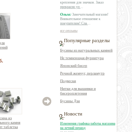
крепления для значков. Заказ
прекрасно уп
...
Ольга:
Замечательный магазин!
Внимательное отношение к
покупателям! Спа
...
все отзывы
Популярные разделы
для
ений
Бусины из натуральных камней
Не темнеющая фурнитура
б.
Японский бисер
Речной жемчуг, перламутр
Подвески
Нитки для вышивки и
бисероплетения
Бусины Дзи
Новости
сина из
Бусина имитация
Бусина из
ьного камня
натурального камня
натурального камня
натур
Изменения графика работы магазина
ит таблетка
голтовка рубленная,
раухтопаз круглая
солн
на летний период
дратная
отв.поперек