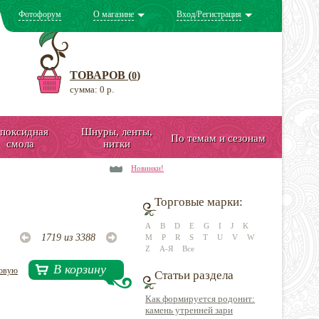
Фотофорум
О магазине
Вход/Регистрация
ТОВАРОВ (
)
0
сумма: 0 р.
поксидная
Шнуры, ленты,
По темам и сезонам
смола
нитки
Новинки!
Торговые марки:
A
B
D
E
G
I
J
K
1719 из 3388
M
P
R
S
T
U
V
W
Z
А-Я
Все
В корзину
довую
Статьи раздела
Как формируется родонит:
камень утренней зари