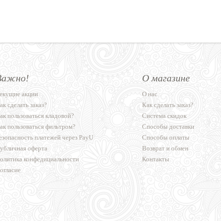
Важно!
О магазине
екущие акции
О нас
ак сделать заказ?
Как сделать заказ?
ак пользоваться кладовой?
Система скидок
ак пользоваться фильтром?
Способы доставки
езопасность платежей через PayU
Способы оплаты
убличная оферта
Возврат и обмен
олитика конфедициальности
Контакты
огласие