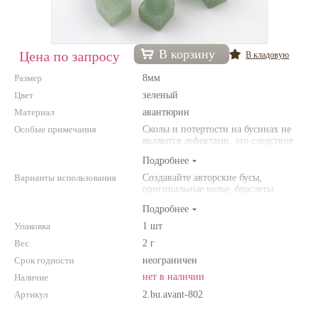
Нетемнеющая фурнитура
Всё для вышивки
В корзину
Цена по запросу
В кладовую
Проволока
Размер
8мм
Цвет
зеленый
Натуральные камни
Материал
авантюрин
Каталог
Особые примечания
Сколы и потертости на бусинах не
являются дефектами, это следствие
Новинки!
неоднородной структуры
Подробнее
природного камня. Цвет и размер
товара может отличаться от
Варианты использования
Создавайте авторские бусы,
Фотофорум
представленных на фото.
оригинальные колье, браслеты,
О магазине
броши и другие украшения.
Подробнее
Комбинируйте различные цвета и
размеры. Фантазируйте!
Упаковка
1 шт
Вес
2 г
Срок годности
неограничен
нет в наличии
Наличие
Артикул
2.bu.avant-802