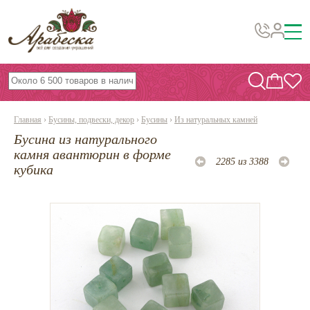
Бусины, подвески, декор
Бисер
Главная
›
Бусины, подвески, декор
›
Бусины
›
Из натуральных камней
Вышивка украшений
Бусина из натурального
Фурнитура
камня авантюрин в форме
2285 из 3388
кубика
Проволока
Инструменты и материалы
Эпоксидная смола
Шнуры, ленты, нитки
По темам и сезонам
Бисер TOHO