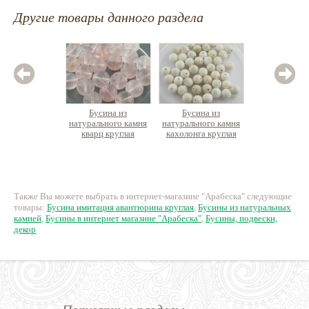
Другие товары данного раздела
Бусина из
Бусина из
Бус
натурального камня
натурального камня
натурал
кварц круглая
кахолонга круглая
агат, кру
с эффек
58 руб.
12 руб.
2
Также Вы можете выбрать в интернет-магазине "Арабеска" следующие
товары:
Бусина имитация авантюрина круглая
,
Бусины из натуральных
камней
,
Бусины в интернет магазине "Арабеска"
,
Бусины, подвески,
декор