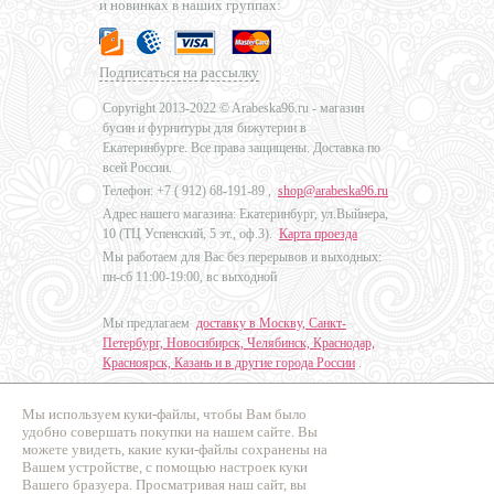
и новинках в наших группах:
Подписаться на рассылку
Copyright 2013-2022 © Arabeska96.ru - магазин
бусин и фурнитуры для бижутерии в
Екатеринбурге. Все права защищены. Доставка по
всей России.
Телефон: +7 (
912) 68-191-89
,
shop@arabeska96.ru
Адрес нашего магазина: Екатеринбург, ул.Выйнера,
10 (ТЦ Успенский, 5 эт., оф.3).
Карта проезда
Мы работаем для Вас без перерывов и выходных:
пн-сб 11:00-19:00, вс выходной
Мы предлагаем
доставку в Москву, Санкт-
Петербург, Новосибирск, Челябинск, Краснодар,
Красноярск, Казань и в другие города России
.
Мы используем куки-файлы, чтобы Вам было
Дизайн - Наталья Мальцева
удобно совершать покупки на нашем сайте. Вы
можете увидеть, какие куки-файлы сохранены на
Продвижение сайтов
Вашем устройстве, с помощью настроек куки
Промо Эксперт
Вашего бразуера. Просматривая наш сайт, вы