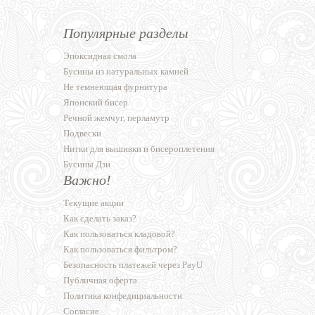
Популярные разделы
Эпоксидная смола
Бусины из натуральных камней
Не темнеющая фурнитура
Японский бисер
Речной жемчуг, перламутр
Подвески
Нитки для вышивки и бисероплетения
Бусины Дзи
Важно!
Текущие акции
Как сделать заказ?
Как пользоваться кладовой?
Как пользоваться фильтром?
Безопасность платежей через PayU
Публичная оферта
Политика конфедициальности
Согласие