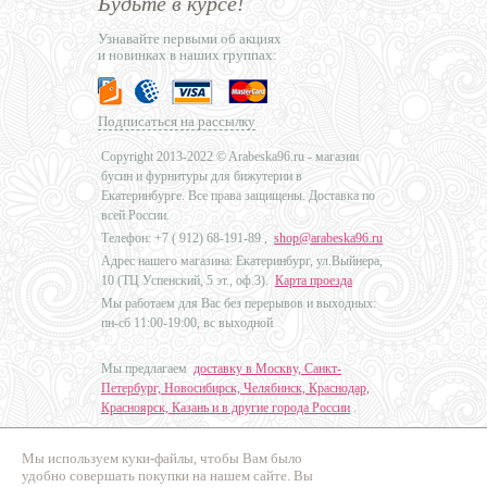
Будьте в курсе!
Узнавайте первыми об акциях
и новинках в наших группах:
Подписаться на рассылку
Copyright 2013-2022 © Arabeska96.ru - магазин
бусин и фурнитуры для бижутерии в
Екатеринбурге. Все права защищены. Доставка по
всей России.
Телефон: +7 (
912) 68-191-89
,
shop@arabeska96.ru
Адрес нашего магазина: Екатеринбург, ул.Выйнера,
10 (ТЦ Успенский, 5 эт., оф.3).
Карта проезда
Мы работаем для Вас без перерывов и выходных:
пн-сб 11:00-19:00, вс выходной
Мы предлагаем
доставку в Москву, Санкт-
Петербург, Новосибирск, Челябинск, Краснодар,
Красноярск, Казань и в другие города России
.
Мы используем куки-файлы, чтобы Вам было
Дизайн - Наталья Мальцева
удобно совершать покупки на нашем сайте. Вы