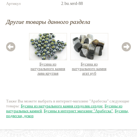
Артикул
2.bu.serd-88
Другие товары данного раздела
Бусина из
Бусина из
Бус
натурального камня
натурального камня
натурал
лава круглая
агат куб
яшма 
пористая
гальванизированная
11 руб.
73 руб.
1
Также Вы можете выбрать в интернет-магазине "Арабеска" следующие
товары:
Бусина из натурального камня сердолик сердце
,
Бусины из
натуральных камней
,
Бусины в интернет магазине "Арабеска"
,
Бусины,
подвески, декор