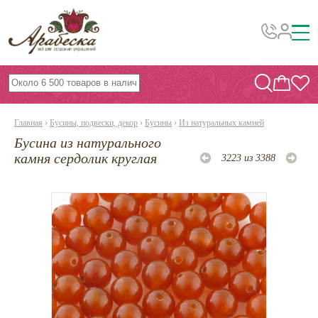
Бусины, подвески, декор
Бисер
Главная
›
Бусины, подвески, декор
›
Бусины
›
Из натуральных камней
Вышивка украшений
Бусина из натурального
Фурнитура
камня сердолик круглая
3223 из 3388
Проволока
Инструменты и материалы
Эпоксидная смола
Шнуры, ленты, нитки
По темам и сезонам
Бисер TOHO