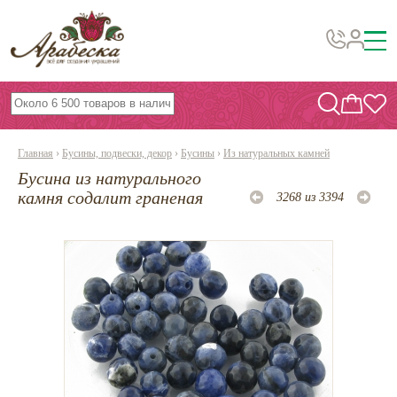
Бусины, подвески, декор
Бисер
Главная
›
Бусины, подвески, декор
›
Бусины
›
Из натуральных камней
Вышивка украшений
Бусина из натурального
Фурнитура
камня содалит граненая
3268 из 3394
Проволока
Инструменты и материалы
Эпоксидная смола
Шнуры, ленты, нитки
По темам и сезонам
Бисер TOHO