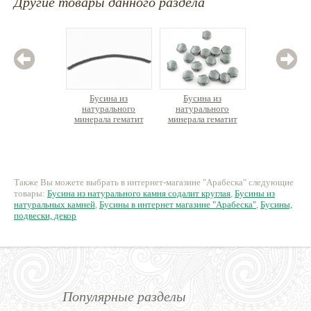
Другие товары данного раздела
Бусина из
Бусина из
Бус
натурального
натурального
натурал
минерала гематит
минерала гематит
лабрадо
диск ок.10см
Ракушка, отв.вдоль
75 руб.
13 руб.
5
Также Вы можете выбрать в интернет-магазине "Арабеска" следующие
товары:
Бусина из натурального камня содалит круглая
,
Бусины из
натуральных камней
,
Бусины в интернет магазине "Арабеска"
,
Бусины,
подвески, декор
Популярные разделы