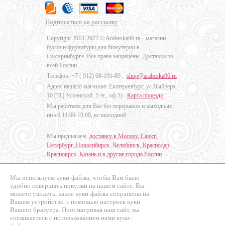
Подписаться на рассылку
Copyright 2013-2022 © Arabeska96.ru - магазин
бусин и фурнитуры для бижутерии в
Екатеринбурге. Все права защищены. Доставка по
всей России.
Телефон: +7 (
912) 68-191-89
,
shop@arabeska96.ru
Адрес нашего магазина: Екатеринбург, ул.Выйнера,
10 (ТЦ Успенский, 5 эт., оф.3).
Карта проезда
Мы работаем для Вас без перерывов и выходных:
пн-сб 11:00-19:00, вс выходной
Мы предлагаем
доставку в Москву, Санкт-
Петербург, Новосибирск, Челябинск, Краснодар,
Красноярск, Казань и в другие города России
.
Мы используем куки-файлы, чтобы Вам было
Дизайн - Наталья Мальцева
удобно совершать покупки на нашем сайте. Вы
можете увидеть, какие куки-файлы сохранены на
Продвижение сайтов
Вашем устройстве, с помощью настроек куки
Промо Эксперт
Вашего бразуера. Просматривая наш сайт, вы
соглашаетесь с использованием нами куки-