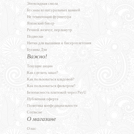
Эпоксидная смола
Бусины из натуральных камней
Не темнеющая фурнитура
Японский бисер
Речной жемчуг, перламутр
Подвески
Нитки для вышивки и бисероплетения
Бусины Дзи
Важно!
Текущие акции
Как сделать заказ?
Как пользоваться кладовой?
Как пользоваться фильтром?
Безопасность платежей через PayU
Публичная оферта
Политика конфедициальности
Согласие
О магазине
О нас