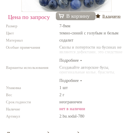
Нетемнеющая фурнитура
В корзину
Цена по запросу
В кладовую
Всё для вышивки
Размер
7-8мм
Проволока
Цвет
темно-синий с голубым и белым
Материал
Натуральные камни
содалит
Особые примечания
Сколы и потертости на бусинах не
Каталог
являются дефектами, это следствие
неоднородной структуры
Подробнее
Новинки!
природного камня. Цвет и размер
товара может отличаться от
Варианты использования
Создавайте авторские бусы,
представленных на фото.
оригинальные колье, браслеты,
Фотофорум
броши и другие украшения.
О магазине
Подробнее
Комбинируйте различные цвета и
размеры. Фантазируйте!
Упаковка
1 шт
Вес
2 г
Срок годности
неограничен
нет в наличии
Наличие
Артикул
2.bu.sodal-780