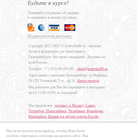
Будьте в курсе!
Узнавайте первыми об акциях
и новинках в наших группах:
Подписаться на рассылку
Copyright 2013-2022 © Arabeska96.ru - магазин
бусин и фурнитуры для бижутерии в
Екатеринбурге. Все права защищены. Доставка по
всей России.
Телефон: +7 (
912) 68-191-89
,
shop@arabeska96.ru
Адрес нашего магазина: Екатеринбург, ул.Выйнера,
10 (ТЦ Успенский, 5 эт., оф.3).
Карта проезда
Мы работаем для Вас без перерывов и выходных:
пн-сб 11:00-19:00, вс выходной
Мы предлагаем
доставку в Москву, Санкт-
Петербург, Новосибирск, Челябинск, Краснодар,
Красноярск, Казань и в другие города России
.
Мы используем куки-файлы, чтобы Вам было
Дизайн - Наталья Мальцева
удобно совершать покупки на нашем сайте. Вы