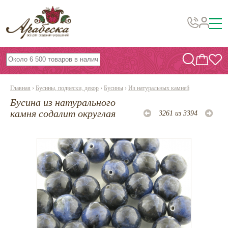
Бусины, подвески, декор
Бисер
Главная
›
Бусины, подвески, декор
›
Бусины
›
Из натуральных камней
Вышивка украшений
Бусина из натурального
Фурнитура
камня содалит округлая
3261 из 3394
Проволока
Инструменты и материалы
Эпоксидная смола
Шнуры, ленты, нитки
По темам и сезонам
Бисер TOHO