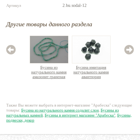
Артикул
2.bu.sodal-12
Другие товары данного раздела
Бусина из
Бусина имитация
Бус
натурального камня
натурального камня
натурал
амазонит граненая
авантюрин
кварц
ок.38см
многогранник
таблет
р
495 руб.
21 руб.
8
Также Вы можете выбрать в интернет-магазине "Арабеска" следующие
товары:
Бусина из натурального камня содалит слон
,
Бусины из
натуральных камней
,
Бусины в интернет магазине "Арабеска"
,
Бусины,
подвески, декор