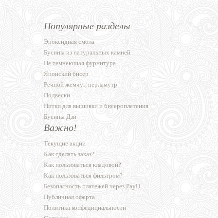
Популярные разделы
Эпоксидная смола
Бусины из натуральных камней
Не темнеющая фурнитура
Японский бисер
Речной жемчуг, перламутр
Подвески
Нитки для вышивки и бисероплетения
Бусины Дзи
Важно!
Текущие акции
Как сделать заказ?
Как пользоваться кладовой?
Как пользоваться фильтром?
Безопасность платежей через PayU
Публичная оферта
Политика конфедициальности