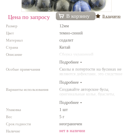
Нетемнеющая фурнитура
В корзину
Цена по запросу
В кладовую
Всё для вышивки
Размер
12мм
Проволока
Цвет
темно-синий
Материал
Натуральные камни
содалит
Страна
Китай
Каталог
Описание
Сборка украшений
Новинки!
Подробнее
Особые примечания
Сколы и потертости на бусинах не
являются дефектами, это следствие
Фотофорум
неоднородной структуры
О магазине
Подробнее
природного камня. Цвет и размер
товара может отличаться от
Варианты использования
Создавайте авторские бусы,
представленных на фото.
оригинальные колье, браслеты,
броши и другие украшения.
Подробнее
Комбинируйте различные цвета и
размеры. Фантазируйте!
Упаковка
1 шт
Вес
5 г
Срок годности
неограничен
нет в наличии
Наличие