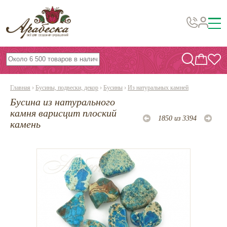
Бусины, подвески, декор
Бисер
Главная
›
Бусины, подвески, декор
›
Бусины
›
Из натуральных камней
Вышивка украшений
Бусина из натурального
Фурнитура
камня варисцит плоский
1850 из 3394
камень
Проволока
Инструменты и материалы
Эпоксидная смола
Шнуры, ленты, нитки
По темам и сезонам
Бисер TOHO