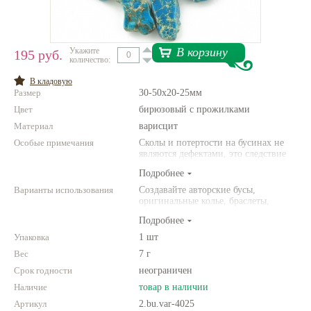
Нетемнеющая фурнитура
Всё для вышивки
В корзину
Укажите
195 руб.
количество:
Проволока
В кладовую
Размер
30-50х20-25мм
Натуральные камни
Цвет
бирюзовый с прожилками
Каталог
Материал
варисцит
Особые примечания
Новинки!
Сколы и потертости на бусинах не
являются дефектами, это следствие
неоднородной структуры
Подробнее
Фотофорум
природного камня. Цвет и размер
О магазине
товара может отличаться от
Варианты использования
Создавайте авторские бусы,
представленных на фото.
оригинальные колье, браслеты,
броши и другие украшения.
Подробнее
Комбинируйте различные цвета и
размеры. Фантазируйте!
Упаковка
1 шт
Вес
7 г
Срок годности
неограничен
Наличие
товар в наличии
Артикул
2.bu.var-4025