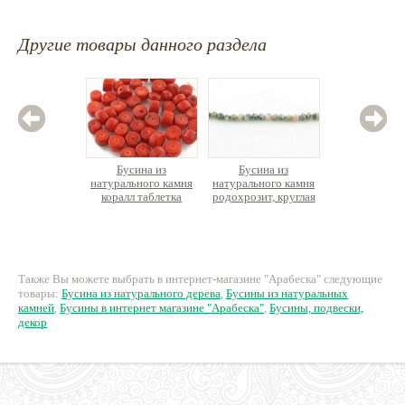
Другие товары данного раздела
Бусина из
Бусина из
Бус
натурального камня
натурального камня
натурал
коралл таблетка
родохрозит, круглая
говлит
отв.поперек
граненая, нить около
кахолон
39см
47 руб.
360 руб.
4
Также Вы можете выбрать в интернет-магазине "Арабеска" следующие
товары:
Бусина из натурального дерева
,
Бусины из натуральных
камней
,
Бусины в интернет магазине "Арабеска"
,
Бусины, подвески,
декор