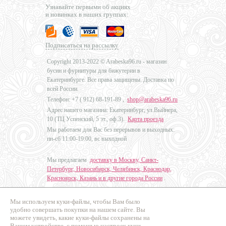
Узнавайте первыми об акциях
и новинках в наших группах:
Подписаться на рассылку
Copyright 2013-2022 © Arabeska96.ru - магазин
бусин и фурнитуры для бижутерии в
Екатеринбурге. Все права защищены. Доставка по
всей России.
Телефон: +7 (
912) 68-191-89
,
shop@arabeska96.ru
Адрес нашего магазина: Екатеринбург, ул.Выйнера,
10 (ТЦ Успенский, 5 эт., оф.3).
Карта проезда
Мы работаем для Вас без перерывов и выходных:
пн-сб 11:00-19:00, вс выходной
Мы предлагаем
доставку в Москву, Санкт-
Петербург, Новосибирск, Челябинск, Краснодар,
Красноярск, Казань и в другие города России
.
Мы используем куки-файлы, чтобы Вам было
Дизайн - Наталья Мальцева
удобно совершать покупки на нашем сайте. Вы
можете увидеть, какие куки-файлы сохранены на
Продвижение сайтов
Вашем устройстве, с помощью настроек куки