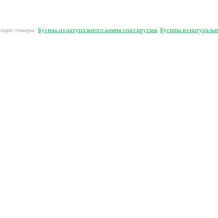
гальванизированная
25 руб.
16 руб.
190 руб.
5
ующие товары:
Бусина из натурального камня опал круглая
,
Бусины из натураль