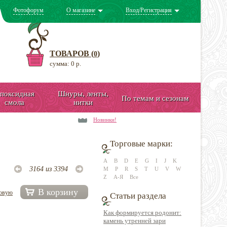
Фотофорум
О магазине
Вход/Регистрация
ТОВАРОВ (
)
0
сумма: 0 р.
поксидная
Шнуры, ленты,
По темам и сезонам
смола
нитки
Новинки!
Торговые марки:
A
B
D
E
G
I
J
K
3164 из 3394
M
P
R
S
T
U
V
W
Z
А-Я
Все
В корзину
довую
Статьи раздела
Как формируется родонит:
камень утренней зари