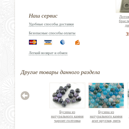
Наш сервис
Лоток
брасл
Удобные способы доставки
ди
Безопасные способы оплаты
3
Легкий возврат и обмен
Зажим
Другие товары данного раздела
нержав
Цен
Бусина из
Бусина из
натурального камня
натурального камня
чароит голтовка
агат круглая, нить
37см