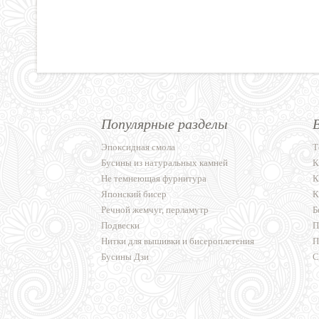
Популярные разделы
Эпоксидная смола
Т
Бусины из натуральных камней
К
Не темнеющая фурнитура
К
Японский бисер
К
Речной жемчуг, перламутр
Б
Подвески
П
Нитки для вышивки и бисероплетения
П
Бусины Дзи
С