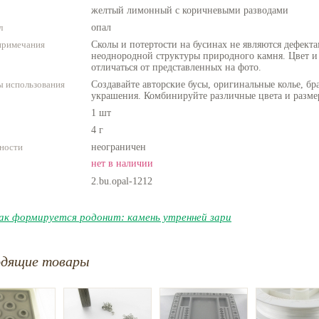
желтый лимонный с коричневыми разводами
л
опал
примечания
Сколы и потертости на бусинах не являются дефекта
неоднородной структуры природного камня. Цвет и
отличаться от представленных на фото.
 использования
Создавайте авторские бусы, оригинальные колье, бр
украшения. Комбинируйте различные цвета и разме
1 шт
4 г
ности
неограничен
нет в наличии
2.bu.opal-1212
ак формируется родонит: камень утренней зари
одящие товары