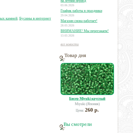
на летний период
03.06.2026
График работы в праздники
2 руб.
93 руб.
12 руб.
29.04.2026
ных камней
,
Бусины в интернет
Магазин снова работает!
28.03.2026
ВНИМАНИЕ! Мы переезжаем!
13.03.2026
все новости
Товар дня
Бисер Miyuki круглый
Miyuki (Япония)
260 р.
Цена:
Вы смотрели