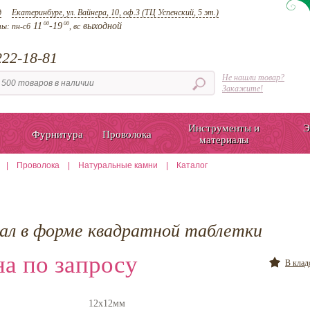
д
Екатеринбург, ул. Вайнера, 10, оф.3 (ТЦ Успенский, 5 эт.)
00
00
11
-19
выходной
ты:
пн-сб
, вс
22-18-81
Не нашли товар?
Закажите!
Инструменты и
Э
Фурнитура
Проволока
материалы
|
Проволока
|
Натуральные камни
|
Каталог
пал в форме квадратной таблетки
а по запросу
В кла
12х12мм