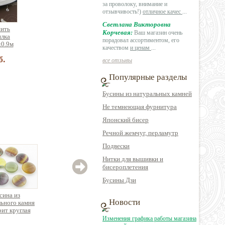
за проволоку, внимание и
отзывчивость!)
отличное качес
...
Светлана Викторовна
нить
Корчевая:
Ваш магазин очень
илка
порадовал ассортиментом, его
±0.9м
качеством
и ценам
...
б.
все отзывы
Популярные разделы
Бусины из натуральных камней
Не темнеющая фурнитура
Японский бисер
Речной жемчуг, перламутр
Подвески
Нитки для вышивки и
бисероплетения
Бусины Дзи
сина из
Бусина из
Бусина из
Новости
ьного камня
натурального камня
натурального камня
натур
ит круглая
агат квадратный
кварц цилиндр
сок
аблетка
отв.по диагонали
гран
Изменения графика работы магазина