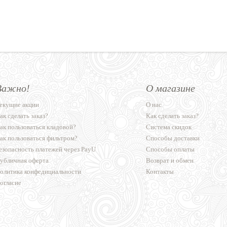
Важно!
О магазине
екущие акции
О нас
ак сделать заказ?
Как сделать заказ?
ак пользоваться кладовой?
Система скидок
ак пользоваться фильтром?
Способы доставки
езопасность платежей через PayU
Способы оплаты
убличная оферта
Возврат и обмен
олитика конфедициальности
Контакты
огласие