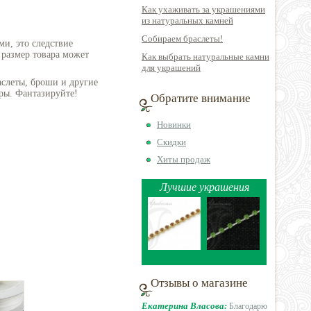
Как ухаживать за украшениями
из натуральных камней
Собираем браслеты!
ми, это следствие
 размер товара может
Как выбрать натуральные камни
для украшений
аслеты, броши и другие
ры. Фантазируйте!
Обратите внимание
Новинки
Скидки
Хиты продаж
Лучшие украшения
Отзывы о магазине
Екатерина Власова:
Благодарю