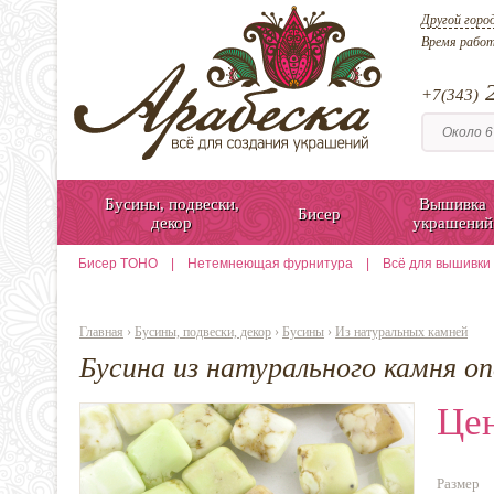
Другой горо
Время рабо
2
+7(343)
Бусины, подвески,
Вышивка
Бисер
декор
украшений
Бисер TOHO
|
Нетемнеющая фурнитура
|
Всё для вышивки
Главная
›
Бусины, подвески, декор
›
Бусины
›
Из натуральных камней
Бусина из натурального камня о
Цен
Размер