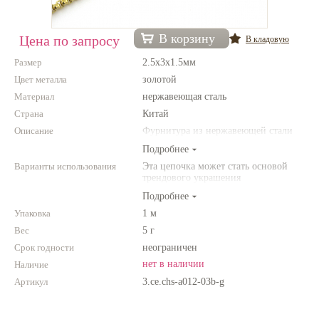
Нетемнеющая фурнитура
В корзину
Цена по запросу
В кладовую
Всё для вышивки
Размер
2.5x3x1.5мм
Проволока
Цвет металла
золотой
Материал
Натуральные камни
нержавеющая сталь
Страна
Китай
Каталог
Описание
Фурнитура из нержавеющей стали
Новинки!
Подробнее
Варианты использования
Эта цепочка может стать основой
трендового украшения
Фотофорум
О магазине
Подробнее
Упаковка
1 м
Вес
5 г
Срок годности
неограничен
нет в наличии
Наличие
Артикул
3.ce.chs-a012-03b-g