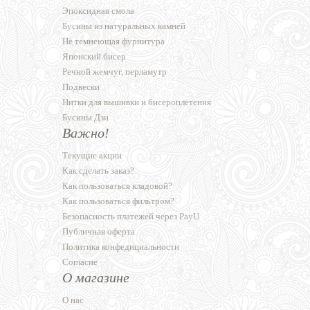
Эпоксидная смола
Бусины из натуральных камней
Не темнеющая фурнитура
Японский бисер
Речной жемчуг, перламутр
Подвески
Нитки для вышивки и бисероплетения
Бусины Дзи
Важно!
Текущие акции
Как сделать заказ?
Как пользоваться кладовой?
Как пользоваться фильтром?
Безопасность платежей через PayU
Публичная оферта
Политика конфедициальности
Согласие
О магазине
О нас