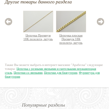
Другие товары данного раздела
Цепочка Премиум
Цепочка плоская
Цепочка
18К позолота, латунь
Премиум 18К
зв
позолота, латунь
нержаве
250 руб.
950 руб.
24
Также Вы можете выбрать в интернет-магазине "Арабеска" следующие
товары:
Цепочка с резными звеньями и гантельками нержавеющая
сталь
,
Цепочки со звеньями
,
Цепочки для бижутерии
,
Фурнитура для
бижутерии
Популярные разделы