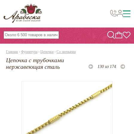
Бусины, подвески, декор
Бисер
Главная
›
Фурнитура
›
Цепочки
›
Со звеньями
Вышивка украшений
Цепочка с трубочками
Фурнитура
нержавеющая сталь
130 из 174
Проволока
Инструменты и материалы
Эпоксидная смола
Шнуры, ленты, нитки
По темам и сезонам
Бисер TOHO