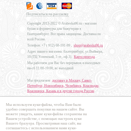
Подписаться на рассылку
Copyright 2013-2022 © Arabeska96.ru - магазин
бусин и фурнитуры для бижутерии в
Екатеринбурге. Все права защищены. Доставка по
всей России.
Телефон: +7 (
912) 68-191-89
,
shop@arabeska96.ru
Адрес нашего магазина: Екатеринбург, ул.Выйнера,
10 (ТЦ Успенский, 5 эт., оф.3).
Карта проезда
Мы работаем для Вас без перерывов и выходных:
пн-сб 11:00-19:00, вс выходной
Мы предлагаем
доставку в Москву, Санкт-
Петербург, Новосибирск, Челябинск, Краснодар,
Красноярск, Казань и в другие города России
.
Мы используем куки-файлы, чтобы Вам было
Дизайн - Наталья Мальцева
удобно совершать покупки на нашем сайте. Вы
можете увидеть, какие куки-файлы сохранены на
Продвижение сайтов
Вашем устройстве, с помощью настроек куки
Промо Эксперт
Вашего бразуера. Просматривая наш сайт, вы
соглашаетесь с использованием нами куки-