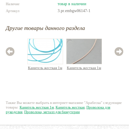
Наличие
товар в наличии
Артикул
3.pr.embgw06147-1
Другие товары данного раздела
Канитель жесткая 1м
Канитель жесткая 1м
Канитель
75.65 руб.
60.35 руб.
48.
Также Вы можете выбрать в интернет-магазине "Арабеска" следующие
товары:
Канитель жесткая 1м
,
Канитель жесткая
,
Проволока для
рукоделия
,
Проволока, металл для бижутерии