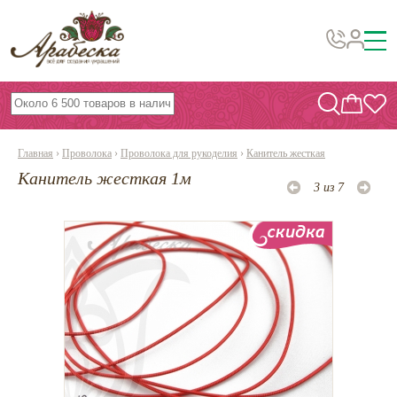
Бусины, подвески, декор
Бисер
Главная
›
Проволока
›
Проволока для рукоделия
›
Канитель жесткая
Вышивка украшений
Канитель жесткая 1м
3 из 7
Фурнитура
Проволока
Инструменты и материалы
Эпоксидная смола
Шнуры, ленты, нитки
По темам и сезонам
Бисер TOHO