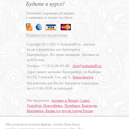
Будьте в курсе!
Узнавайте первыми об акциях
и новинках в наших группах:
Подписаться на рассылку
Copyright 2013-2022 © Arabeska96.ru - магазин
бусин и фурнитуры для бижутерии в
Екатеринбурге. Все права защищены. Доставка по
всей России.
Телефон: +7 (
912) 68-191-89
,
shop@arabeska96.ru
Адрес нашего магазина: Екатеринбург, ул.Выйнера,
10 (ТЦ Успенский, 5 эт., оф.3).
Карта проезда
Мы работаем для Вас без перерывов и выходных:
пн-сб 11:00-19:00, вс выходной
Мы предлагаем
доставку в Москву, Санкт-
Петербург, Новосибирск, Челябинск, Краснодар,
Красноярск, Казань и в другие города России
.
Мы используем куки-файлы, чтобы Вам было
Дизайн - Наталья Мальцева
удобно совершать покупки на нашем сайте. Вы