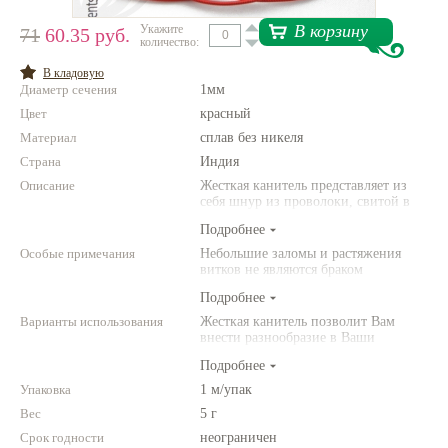
В корзину
Укажите
Нетемнеющая фурнитура
71
60.35 руб.
количество:
Всё для вышивки
В кладовую
Диаметр сечения
1мм
Проволока
Цвет
красный
Натуральные камни
Материал
сплав без никеля
Страна
Индия
Каталог
Описание
Жесткая канитель представляет из
себя шнур из проволоки, свитой в
Новинки!
плотные витки. Данная канитель
Подробнее
хорошо держит форму. В упаковке
один-два отрезка длиной 1м. Вес -
Особые примечания
Фотофорум
Небольшие заломы и растяжения
около 3,4 грамм.
О магазине
витков не являются браком
(дефектом)
Подробнее
Варианты использования
Жесткая канитель позволит Вам
внести разнообразие в Ваши
вышивные украшения. С помощью
Подробнее
нее Вы можете создать усики у
бабочки, веточки растений и
Упаковка
1 м/упак
воспроизвести другие объемные
Вес
5 г
эффекты. Фантазируйте!
Срок годности
неограничен