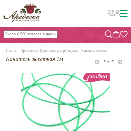
Бусины, подвески, декор
Бисер
Главная
›
Проволока
›
Проволока для рукоделия
›
Канитель жесткая
Вышивка украшений
Канитель жесткая 1м
5 из 7
Фурнитура
Проволока
Инструменты и материалы
Эпоксидная смола
Шнуры, ленты, нитки
По темам и сезонам
Бисер TOHO