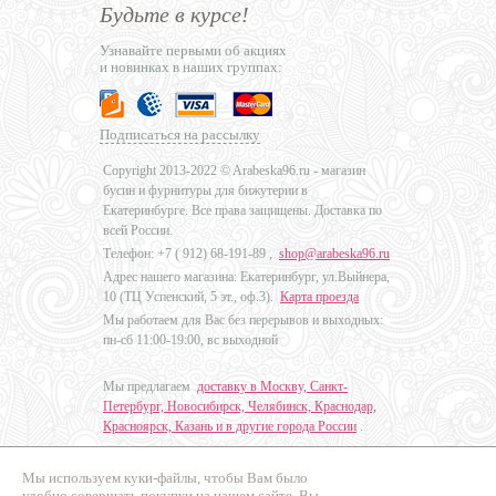
Будьте в курсе!
Узнавайте первыми об акциях
и новинках в наших группах:
Подписаться на рассылку
Copyright 2013-2022 © Arabeska96.ru - магазин
бусин и фурнитуры для бижутерии в
Екатеринбурге. Все права защищены. Доставка по
всей России.
Телефон: +7 (
912) 68-191-89
,
shop@arabeska96.ru
Адрес нашего магазина: Екатеринбург, ул.Выйнера,
10 (ТЦ Успенский, 5 эт., оф.3).
Карта проезда
Мы работаем для Вас без перерывов и выходных:
пн-сб 11:00-19:00, вс выходной
Мы предлагаем
доставку в Москву, Санкт-
Петербург, Новосибирск, Челябинск, Краснодар,
Красноярск, Казань и в другие города России
.
Мы используем куки-файлы, чтобы Вам было
Дизайн - Наталья Мальцева
удобно совершать покупки на нашем сайте. Вы