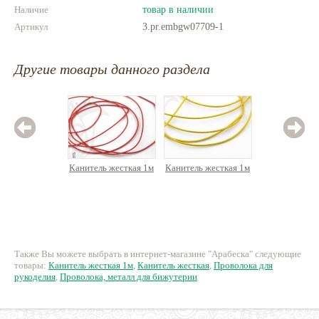
Наличие
товар в наличии
Артикул
3.pr.embgw07709-1
Другие товары данного раздела
Канитель жесткая 1м
Канитель жесткая 1м
Канитель
60.35 руб.
60.35 руб.
60.
Также Вы можете выбрать в интернет-магазине "Арабеска" следующие
товары:
Канитель жесткая 1м
,
Канитель жесткая
,
Проволока для
рукоделия
,
Проволока, металл для бижутерии