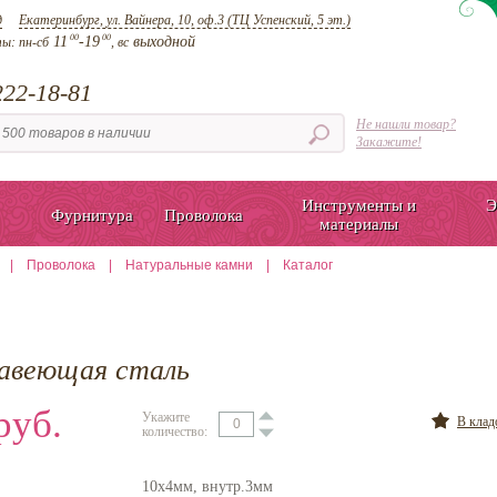
д
Екатеринбург, ул. Вайнера, 10, оф.3 (ТЦ Успенский, 5 эт.)
00
00
11
-19
выходной
ты:
пн-сб
, вс
22-18-81
Не нашли товар?
Закажите!
Инструменты и
Э
Фурнитура
Проволока
материалы
|
Проволока
|
Натуральные камни
|
Каталог
жавеющая сталь
руб.
Укажите
В кла
количество:
10x4мм, внутр.3мм