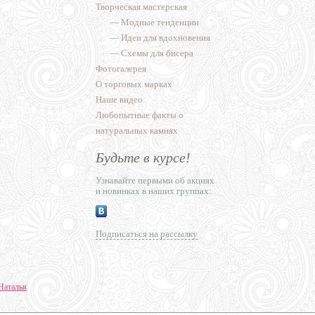
Творческая мастерская
—
Модные тенденции
—
Идеи для вдохновения
—
Схемы для бисера
Фотогалерея
О торговых марках
Наше видео
Любопытные факты о
натуральных камнях
Будьте в курсе!
Узнавайте первыми об акциях
и новинках в наших группах:
Подписаться на рассылку
Наталья