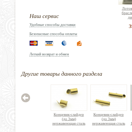
Лоток
брасл
Наш сервис
ди
Удобные способы доставки
3
Безопасные способы оплаты
Легкий возврат и обмен
Зажим
нержав
Другие товары данного раздела
Цен
Концевик-слайдер
Концевик-слайдер
(до 3мм)
(до 3мм)
нержавеющая сталь
нержавеющая сталь