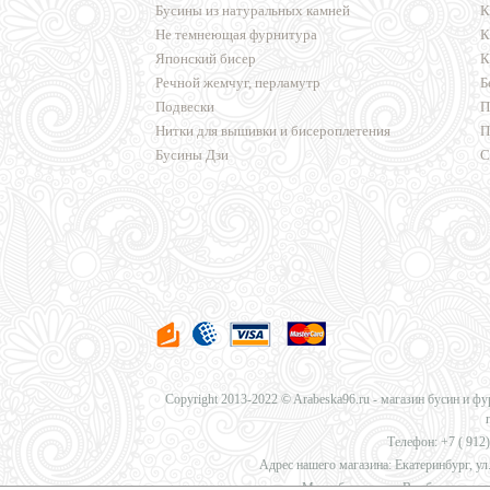
Бусины из натуральных камней
К
Не темнеющая фурнитура
К
Японский бисер
К
Речной жемчуг, перламутр
Б
Подвески
П
Нитки для вышивки и бисероплетения
П
Бусины Дзи
С
Copyright 2013-2022 © Arabeska96.ru - магазин бусин и ф
Телефон: +7 (
912)
Адрес нашего магазина: Екатеринбург, ул.
Мы работаем для Вас без перерыв