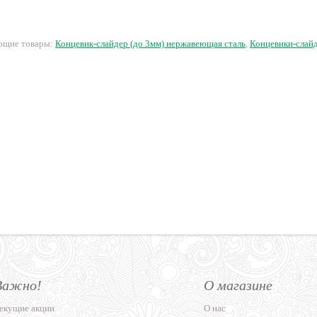
35 руб.
65 руб.
14 руб.
1
ующие товары:
Концевик-слайдер (до 3мм) нержавеющая сталь
,
Концевики-слай
Важно!
О магазине
екущие акции
О нас