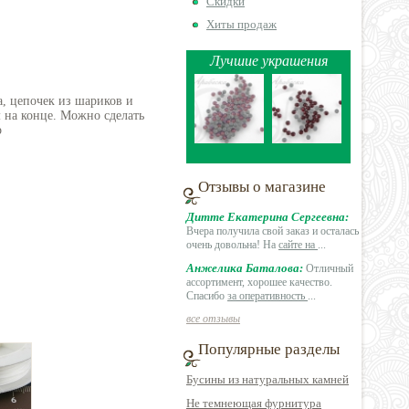
Скидки
Хиты продаж
Лучшие украшения
а, цепочек из шариков и
 на конце. Можно сделать
р
Отзывы о магазине
Дитте Екатерина Сергеевна:
Вчера получила свой заказ и осталась
очень довольна! На
сайте на
...
Анжелика Баталова:
Отличный
ассортимент, хорошее качество.
Спасибо
за оперативность
...
все отзывы
Популярные разделы
Бусины из натуральных камней
Не темнеющая фурнитура