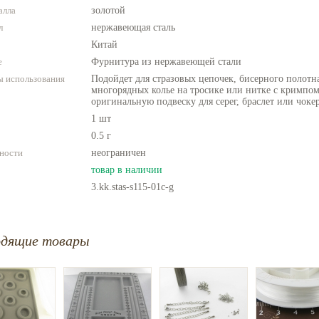
алла
золотой
л
нержавеющая сталь
Китай
е
Фурнитура из нержавеющей стали
 использования
Подойдет для стразовых цепочек, бисерного полотн
многорядных колье на тросике или нитке с кримпом
оригинальную подвеску для серег, браслет или чоке
1 шт
0.5 г
ности
неограничен
товар в наличии
3.kk.stas-s115-01c-g
одящие товары