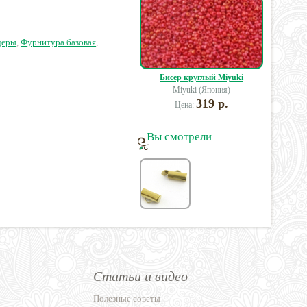
2 руб.
20 руб.
15 руб.
деры
,
Фурнитура базовая
,
Бисер круглый Miyuki
Miyuki (Япония)
319 р.
Цена:
Вы смотрели
Статьи и видео
Полезные советы