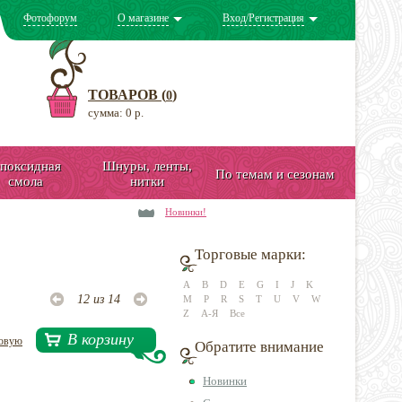
Фотофорум
О магазине
Вход/Регистрация
ТОВАРОВ (
)
0
сумма: 0 р.
поксидная
Шнуры, ленты,
По темам и сезонам
смола
нитки
Новинки!
Торговые марки:
A
B
D
E
G
I
J
K
12 из 14
M
P
R
S
T
U
V
W
Z
А-Я
Все
В корзину
довую
Обратите внимание
Новинки