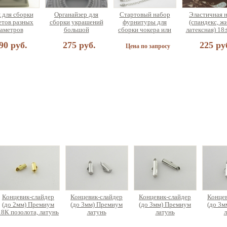
 для сборки
Органайзер для
Стартовый набор
Эластичная 
етов разных
сборки украшений
фурнитуры для
(спандекс, ж
аметров
большой
сборки чокера или
латексная) 18
браслета (на 5
90 руб.
275 руб.
225 ру
украшений)
Цена по запросу
 для сборки
еющая сталь
а по запросу
Концевик-слайдер
Концевик-слайдер
Концевик-слайдер
Концев
(до 2мм) Премиум
(до 3мм) Премиум
(до 3мм) Премиум
(до 3м
18К позолота, латунь
латунь
латунь
л