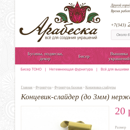
Другой горо
Время рабо
2
+7(343)
Бусины, подвески,
Вышивка
Бисер
декор
украшений
Бисер TOHO
|
Нетемнеющая фурнитура
|
Всё для вышивки
Главная
›
Фурнитура
›
Фурнитура базовая
›
Концевики-слайдеры
Концевик-слайдер (до 3мм) нер
20 
Размер