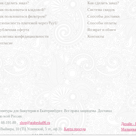
ак сделать заказ?
Как сделать заказ?
ак пользоваться кладовой?
Система скидок
ак пользоваться фильтром?
Способы доставки
езопасность платежей через PayU
Способы оплаты
убличная оферта
Возврат и обмен
олитика конфедициальности
Контакты
огласие
урнитуры для бижутерии в Екатеринбурге. Все права защищены. Доставка
по всей России.
 68-191-89
,
shop@arabeska96.ru
Дизайн - 
Выйнера, 10 (ТЦ Успенский, 5 эт., оф.3).
Карта проезда
Мальцева
ов и выходных: пн-сб 11:00-19:00, вс выходной