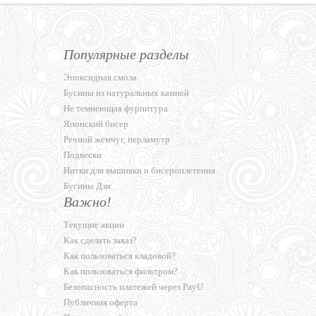
Популярные разделы
Эпоксидная смола
Бусины из натуральных камней
Не темнеющая фурнитура
Японский бисер
Речной жемчуг, перламутр
Подвески
Нитки для вышивки и бисероплетения
Бусины Дзи
Важно!
Текущие акции
Как сделать заказ?
Как пользоваться кладовой?
Как пользоваться фильтром?
Безопасность платежей через PayU
Публичная оферта