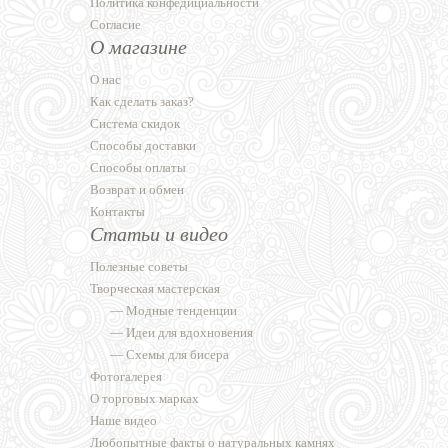
Политика конфедициальности
Согласие
О магазине
О нас
Как сделать заказ?
Система скидок
Способы доставки
Способы оплаты
Возврат и обмен
Контакты
Статьи и видео
Полезные советы
Творческая мастерская
—
Модные тенденции
—
Идеи для вдохновения
—
Схемы для бисера
Фотогалерея
О торговых марках
Наше видео
Любопытные факты о натуральных камнях