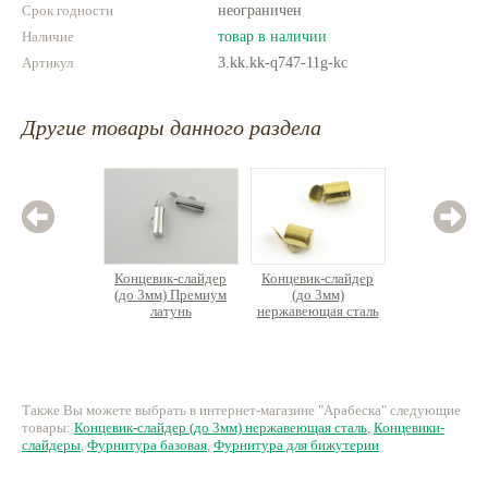
Срок годности
неограничен
Наличие
товар в наличии
Артикул
3.kk.kk-q747-11g-kc
Другие товары данного раздела
Концевик-слайдер
Концевик-слайдер
Концев
(до 3мм) Премиум
(до 3мм)
(до 3м
латунь
нержавеющая сталь
л
12 руб.
20 руб.
6
Также Вы можете выбрать в интернет-магазине "Арабеска" следующие
товары:
Концевик-слайдер (до 3мм) нержавеющая сталь
,
Концевики-
слайдеры
,
Фурнитура базовая
,
Фурнитура для бижутерии