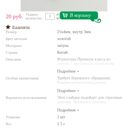
Нетемнеющая фурнитура
В корзину
Укажите
20 руб.
количество:
Всё для вышивки
В кладовую
Проволока
Размер
25х4мм, внутр.3мм
Цвет металла
Натуральные камни
золотой
Материал
латунь
Каталог
Страна
Китай
Новинки!
Описание
Фурнитура Премиум класса из
латуни с ювелирным покрытием
Подробнее
Фотофорум
О магазине
Особые примечания
Требует бережного обращения.
Рекомендуется использовать
инструменты (например,
Подробнее
американского производства).
Варианты использования
Этот слайдер подойдет для стразовых
цепочек, бисерного полотна,
цепочек из шариков и многорядных
Подробнее
колье на тросике или нитке с
кримпом на конце. Можно сделать
Упаковка
1 шт
оригинальную подвеску для серег,
Вес
1.5 г
браслет или чокер