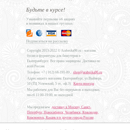
Будьте в курсе!
Узнавайте первыми об акциях
и новинках в наших группах:
Подписаться на рассылку
Copyright 2013-2022 © Arabeska96.ru - магазин
бусин и фурнитуры для бижутерии в
Екатеринбурге. Все права защищены. Доставка по
всей России.
Телефон: +7 (
912) 68-191-89
,
shop@arabeska96.ru
Адрес нашего магазина: Екатеринбург, ул.Выйнера,
10 (ТЦ Успенский, 5 эт., оф.3).
Карта проезда
Мы работаем для Вас без перерывов и выходных:
пн-сб 11:00-19:00, вс выходной
Мы предлагаем
доставку в Москву, Санкт-
Петербург, Новосибирск, Челябинск, Краснодар,
Красноярск, Казань и в другие города России
.