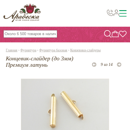
Бусины, подвески, декор
Бисер
Главная
›
Фурнитура
›
Фурнитура базовая
›
Концевики-слайдеры
Вышивка украшений
Концевик-слайдер (до 3мм)
Фурнитура
Премиум латунь
9 из 14
Проволока
Инструменты и материалы
Эпоксидная смола
Шнуры, ленты, нитки
По темам и сезонам
Бисер TOHO