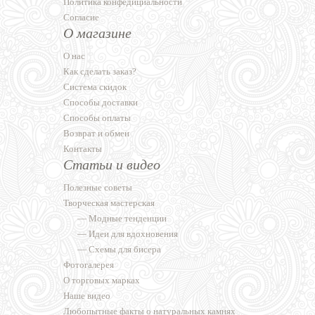
Политика конфедициальности
Согласие
О магазине
О нас
Как сделать заказ?
Система скидок
Способы доставки
Способы оплаты
Возврат и обмен
Контакты
Статьи и видео
Полезные советы
Творческая мастерская
—
Модные тенденции
—
Идеи для вдохновения
—
Схемы для бисера
Фотогалерея
О торговых марках
Наше видео
Любопытные факты о натуральных камнях