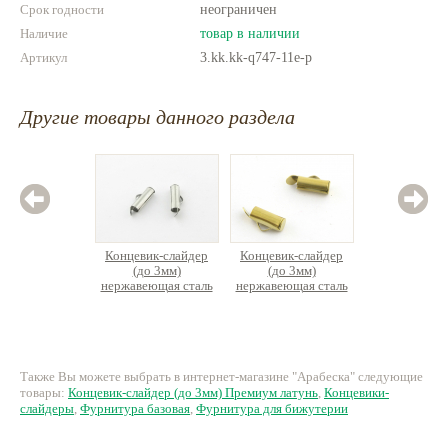
Срок годности
неограничен
Наличие
товар в наличии
Артикул
3.kk.kk-q747-11e-p
Другие товары данного раздела
Концевик-слайдер
Концевик-слайдер
Концев
(до 3мм)
(до 3мм)
(до 3м
нержавеющая сталь
нержавеющая сталь
л
20 руб.
20 руб.
1
Также Вы можете выбрать в интернет-магазине "Арабеска" следующие
товары:
Концевик-слайдер (до 3мм) Премиум латунь
,
Концевики-
слайдеры
,
Фурнитура базовая
,
Фурнитура для бижутерии