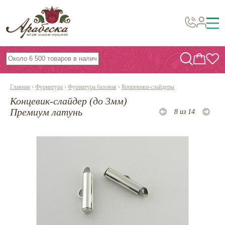
Бусины, подвески, декор
Бисер
Главная
›
Фурнитура
›
Фурнитура базовая
›
Концевики-слайдеры
Вышивка украшений
Концевик-слайдер (до 3мм)
Фурнитура
Премиум латунь
8 из 14
Проволока
Инструменты и материалы
Эпоксидная смола
Шнуры, ленты, нитки
По темам и сезонам
Бисер TOHO