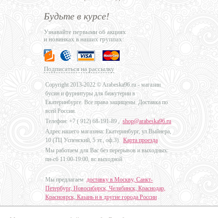
Будьте в курсе!
Узнавайте первыми об акциях
и новинках в наших группах:
Подписаться на рассылку
Copyright 2013-2022 © Arabeska96.ru - магазин
бусин и фурнитуры для бижутерии в
Екатеринбурге. Все права защищены. Доставка по
всей России.
Телефон: +7 (
912) 68-191-89
,
shop@arabeska96.ru
Адрес нашего магазина: Екатеринбург, ул.Выйнера,
10 (ТЦ Успенский, 5 эт., оф.3).
Карта проезда
Мы работаем для Вас без перерывов и выходных:
пн-сб 11:00-19:00, вс выходной
Мы предлагаем
доставку в Москву, Санкт-
Петербург, Новосибирск, Челябинск, Краснодар,
Красноярск, Казань и в другие города России
.