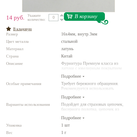
Нетемнеющая фурнитура
В корзину
Укажите
14 руб.
количество:
Всё для вышивки
В кладовую
Проволока
Размер
16х4мм, внутр.3мм
Цвет металла
Натуральные камни
стальной
Материал
латунь
Каталог
Страна
Китай
Новинки!
Описание
Фурнитура Премиум класса из
латуни с ювелирным покрытием
Подробнее
Фотофорум
О магазине
Особые примечания
Требует бережного обращения.
Рекомендуется использовать
инструменты (например,
Подробнее
американского производства).
Варианты использования
Подойдет для стразовых цепочек,
бисерного полотна, цепочек из
шариков и многорядных колье на
Подробнее
тросике или нитке с кримпом на
конце. Можно сделать оригинальную
Упаковка
1 шт
подвеску для серег, браслет или
Вес
1 г
чокер