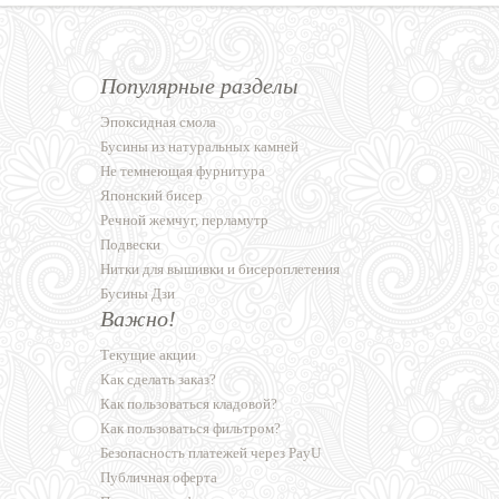
Популярные разделы
Эпоксидная смола
Бусины из натуральных камней
Не темнеющая фурнитура
Японский бисер
Речной жемчуг, перламутр
Подвески
Нитки для вышивки и бисероплетения
Бусины Дзи
Важно!
Текущие акции
Как сделать заказ?
Как пользоваться кладовой?
Как пользоваться фильтром?
Безопасность платежей через PayU
Публичная оферта