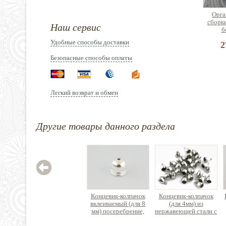
Орга
сборк
Наш сервис
б
Удобные способы доставки
2
Безопасные способы оплаты
Легкий возврат и обмен
Лоток
брасл
ди
Другие товары данного раздела
3
Концевик-колпачок
Концевик-колпачок
вклеиваемый (для 8
(для 4мм) из
мм) посеребрение,
нержавеющей стали с
латунь
петелькой