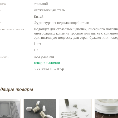
алла
стальной
л
нержавеющая сталь
Китай
е
Фурнитура из нержавеющей стали
 использования
Подойдет для стразовых цепочек, бисерного полотн
многорядных колье на тросике или нитке с кримпом
оригинальную подвеску для серег, браслет или чоке
1 шт
1 г
ности
неограничен
товар в наличии
3.kk.stas-s115-01f-p
одящие товары