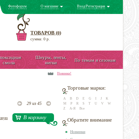
Фотофорум
О магазине
Вход/Регистрация
ТОВАРОВ (
)
0
сумма: 0 р.
поксидная
Шнуры, ленты,
По темам и сезонам
смола
нитки
Новинки!
Торговые марки:
A
B
D
E
G
I
J
K
29 из 45
M
P
R
S
T
U
V
W
Z
А-Я
Все
В корзину
довую
Обратите внимание
Новинки