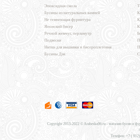
Эпоксидная смола
Т
Бусины из натуральных камней
К
Не темнеющая фурнитура
К
Японский бисер
К
Речной жемчуг, перламутр
Б
Подвески
П
Нитки для вышивки и бисероплетения
П
Бусины Дзи
С
Copyright 2013-2022 © Arabeska96.ru - магазин бусин и ф
Телефон: +7 (
912)