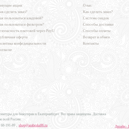
екущие акции
О нас
ак сделать заказ?
Как сделать заказ?
ак пользоваться кладовой?
Система скидок
ак пользоваться фильтром?
Способы доставки
езопасность платежей через PayU
Способы оплаты
убличная оферта
Возврат и обмен
олитика конфедициальности
Контакты
огласие
урнитуры для бижутерии в Екатеринбурге. Все права защищены. Доставка
по всей России.
 68-191-89
,
shop@arabeska96.ru
Дизайн - 