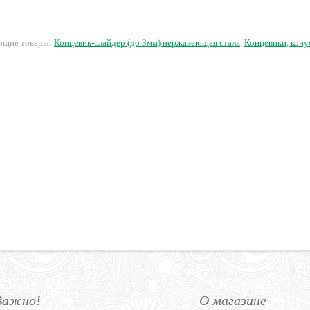
сталь
32 руб.
55 руб.
20 руб.
2
ующие товары:
Концевик-слайдер (до 3мм) нержавеющая сталь
,
Концевики, кону
Важно!
О магазине