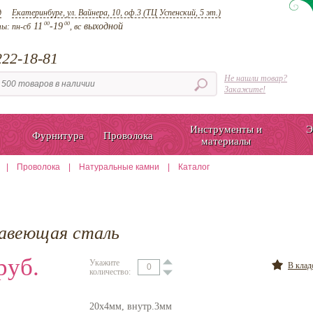
д
Екатеринбург, ул. Вайнера, 10, оф.3 (ТЦ Успенский, 5 эт.)
00
00
11
-19
выходной
ты:
пн-сб
, вс
22-18-81
Не нашли товар?
Закажите!
Инструменты и
Э
Фурнитура
Проволока
материалы
|
Проволока
|
Натуральные камни
|
Каталог
жавеющая сталь
руб.
Укажите
В кла
количество:
20х4мм, внутр.3мм