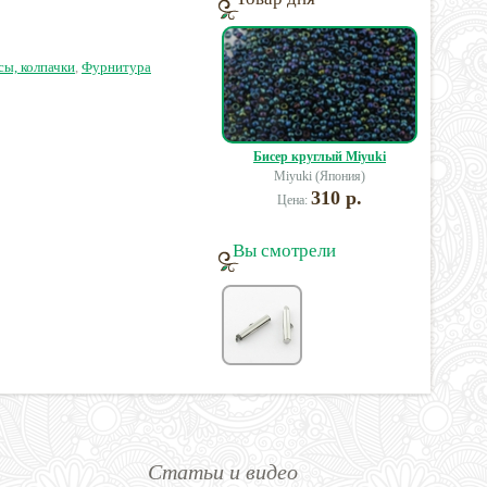
позолота, латунь
3 руб.
156 руб.
7 руб.
сы, колпачки
,
Фурнитура
Бисер круглый Miyuki
Miyuki (Япония)
310 р.
Цена:
Вы смотрели
Статьи и видео