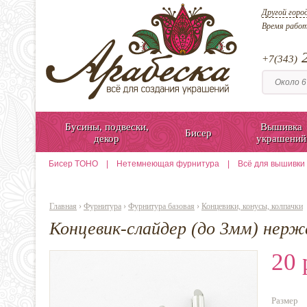
Другой горо
Время рабо
2
+7(343)
Бусины, подвески,
Вышивка
Бисер
декор
украшений
Бисер TOHO
|
Нетемнеющая фурнитура
|
Всё для вышивки
Главная
›
Фурнитура
›
Фурнитура базовая
›
Концевики, конусы, колпачки
Концевик-слайдер (до 3мм) нер
20 
Размер