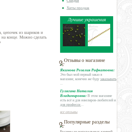
Скидки
Хиты продаж
Лучшие украшения
а, цепочек из шариков и
 на конце. Можно сделать
р
Отзывы о магазине
Якимова Розалия Рафкатовна:
Это был мой первый заказ в
магазине, конечно же буду
заказывать
...
Гулягина Наталия
Владимировна:
В этом магазине
есть всё и для ювелиров-любителей и
для професси
...
все отзывы
Популярные разделы
Бусины из натуральных камней